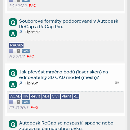
*
CAD
30.1.2022
FAQ
Souborové formáty podporované v Autodesk
Q
ReCap a ReCap Pro.
Tip 11517
A
ReCap
*
CAD
6.7.2017
FAQ
Jak převést mračno bodů (laser sken) na
Q
editovatelný 3D CAD model (mesh)?
Tip 9511
A
ACAD
Inv
Revit
ADT
Civil
Plant
R...
*
CAD
22.10.2013
FAQ
Autodesk ReCap se nespustí, spadne nebo
Q
zobrazuje černou obrazovku.