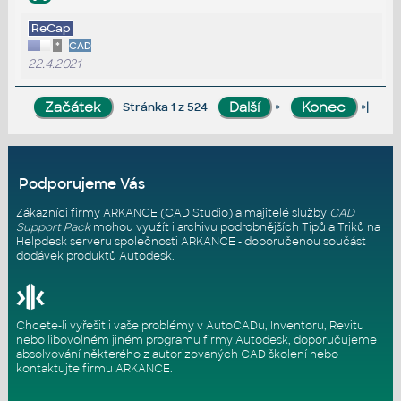
ReCap
*
CAD
22.4.2021
»
»|
Stránka 1 z 524
Podporujeme Vás
Zákazníci firmy ARKANCE (CAD Studio) a majitelé služby
CAD
Support Pack
mohou využít i archivu podrobnějších Tipů a Triků na
Helpdesk serveru
společnosti ARKANCE - doporučenou součást
dodávek produktů Autodesk.
Chcete-li vyřešit i vaše problémy v AutoCADu, Inventoru, Revitu
nebo libovolném jiném programu firmy Autodesk, doporučujeme
absolvování některého z autorizovaných
CAD školení
nebo
kontaktujte firmu ARKANCE
.