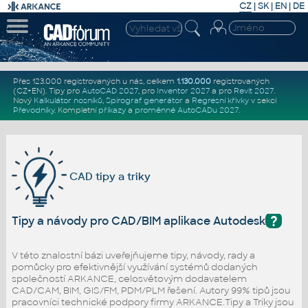
CZ
|
SK
|
EN
|
DE
Přes 123.000 registrovaných u nás, celkem
1.130.000
registrovaných
(CZ+EN)
. Tipy pro
AutoCAD 2027
, pro
Inventor 2027
a pro
Revit 2027
.
Nový
Kalkulátor nosníků
,
Spirograf generátor
a
Regresní křivky
v sekci
Převodníky
.
Kompletní
příkazy
a
proměnné AutoCADu 2027
.
CAD tipy a triky
?
Tipy a návody pro CAD/BIM aplikace Autodesk
V této znalostní bázi uveřejňujeme tipy, návody, rady a
pomůcky pro efektivnější využívání systémů dodaných
společností ARKANCE, celosvětovým dodavatelem
CAD/CAM, BIM, GIS/FM, PDM/PLM řešení. Autory 99% tipů jsou
pracovníci technické podpory firmy ARKANCE.Tipy a Triky jsou