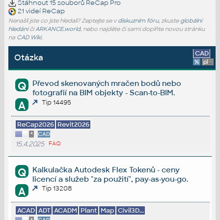
Stáhnout 15 souborů
ReCap Pro
21 videí
ReCap
Nenašli jste co jste hledali? Zeptejte se v
diskuzním fóru
, zkuste
globální
hledání
či
ARKANCE.world
, nebo najděte či sami doplňte novou stránku
na
CAD Wiki
.
CAD
Otázka
%
platforma
Převod skenovaných mračen bodů nebo
Q
fotografií na BIM objekty - Scan-to-BIM.
Tip 14495
A
ReCap2026
Revit2026
*
CAD
15.4.2025
FAQ
Kalkulačka Autodesk Flex Tokenů - ceny
Q
licencí a služeb "za použití", pay-as-you-go.
Tip 13208
A
ACAD
ADT
ACADM
Plant
Map
Civil3D...