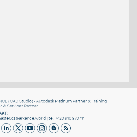
NCE
(CAD Studio) - Autodesk Platinum Partner & Training
r & Services Partner
AKT:
ster.cz@arkance.world | tel. +420 910 970 111