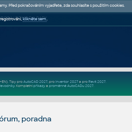
lamy. Před pokračováním vyjadřete, zda souhlasíte s použitím cookies.
 PODPORA | POMOC A RADY
registrováni,
klikněte sem.
.
Z+EN)
. Tipy pro
AutoCAD 2027
, pro
Inventor 2027
a pro
Revit 2027
.
řevodníky
.
Kompletní
příkazy
a
proměnné AutoCADu 2027
.
fórum, poradna