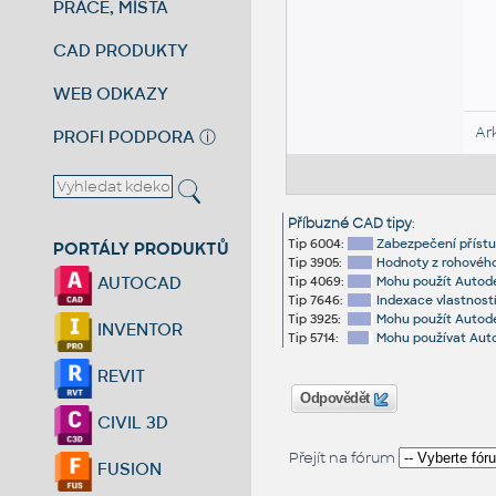
PRÁCE, MÍSTA
CAD PRODUKTY
WEB ODKAZY
Ar
PROFI PODPORA
ⓘ
Příbuzné CAD tipy
:
Tip 6004:
Zabezpečení příst
PORTÁLY PRODUKTŮ
Tip 3905:
Hodnoty z rohového 
AUTOCAD
Tip 4069:
Mohu použít Autode
Tip 7646:
Indexace vlastností
Tip 3925:
Mohu použít Autod
INVENTOR
Tip 5714:
Mohu používat Auto
REVIT
Odpovědět
CIVIL 3D
Přejít na fórum
FUSION