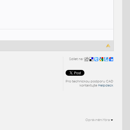
Sdílet na:
Pro technickou podporu CAD
kontaktujte
Helpdesk
Oprávnění fóra