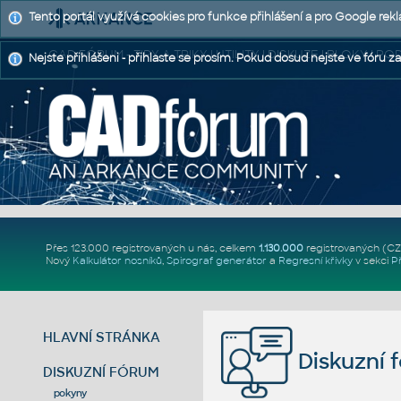
Tento portál využívá cookies pro funkce přihlášení a pro Google rek
CAD FÓRUM - TIPY A TRIKY | UTILITY | DISKUZE | BLOKY |
Nejste přihlášeni - přihlaste se prosím. Pokud dosud nejste ve fóru za
Přes 123.000 registrovaných u nás, celkem
1.130.000
registrovaných (C
Nový
Kalkulátor nosníků
,
Spirograf generátor
a
Regresní křivky
v sekci
P
HLAVNÍ STRÁNKA
Diskuzní 
DISKUZNÍ FÓRUM
pokyny