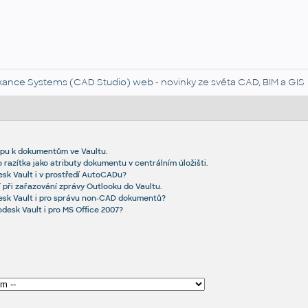
kance Systems (CAD Studio) web
- novinky ze světa CAD, BIM a GIS
upu k dokumentům ve Vaultu.
razítka jako atributy dokumentu v centrálním úložišti.
sk Vault i v prostředí AutoCADu?
 při zařazování zprávy Outlooku do Vaultu.
esk Vault i pro správu non-CAD dokumentů?
desk Vault i pro MS Office 2007?