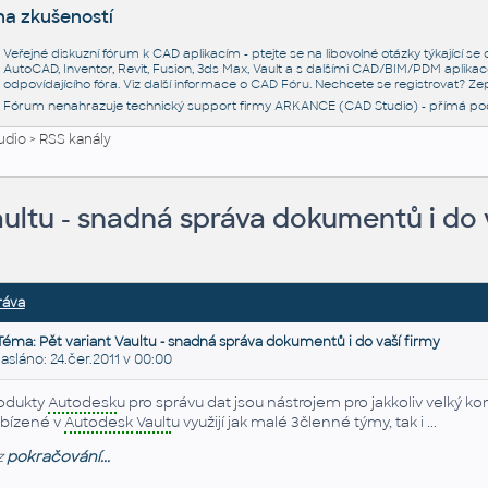
na zkušeností
Veřejné diskuzní fórum k CAD aplikacím - ptejte se na libovolné otázky týkající s
AutoCAD, Inventor, Revit, Fusion, 3ds Max, Vault a s dalšími CAD/BIM/PDM aplikac
odpovídajícího fóra. Viz další informace o
CAD Fóru
. Nechcete se registrovat? Zep
Fórum nenahrazuje technický support firmy ARKANCE (CAD Studio) - přímá po
udio
>
RSS kanály
aultu - snadná správa dokumentů i do 
ráva
Téma: Pět variant Vaultu - snadná správa dokumentů i do vaší firmy
láno: 24.čer.2011 v 00:00
odukty
Autodesk
u pro správu dat jsou nástrojem pro jakkoliv velký k
bízené v
Autodesk
Vault
u využijí jak malé 3členné týmy, tak i ...
z
pokračování...