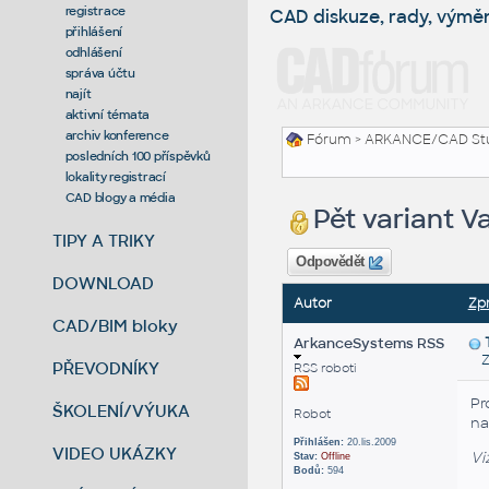
registrace
CAD diskuze, rady, výmě
přihlášení
odhlášení
správa účtu
najít
aktivní témata
archiv konference
Fórum
>
ARKANCE/CAD St
posledních 100 příspěvků
lokality registrací
CAD blogy a média
Pět variant V
TIPY A TRIKY
Odpovědět
DOWNLOAD
Autor
Zp
CAD/BIM bloky
ArkanceSystems RSS
Zas
PŘEVODNÍKY
RSS roboti
Pr
ŠKOLENÍ/VÝUKA
Robot
na
Přihlášen:
20.lis.2009
VIDEO UKÁZKY
Vi
Stav:
Offline
Bodů:
594