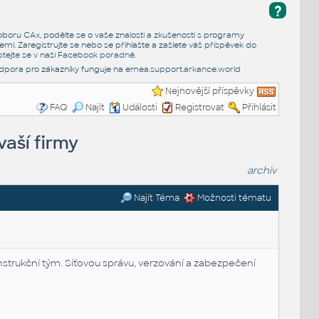
?
e oboru CAx, podělte se o vaše znalosti a zkušenosti s programy
emi. Zaregistrujte se nebo se přihlašte a zašlete váš příspěvek do
tejte se v naší
Facebook poradně
.
dpora pro zákazníky funguje na
emea.support.arkance.world
Nejnovější příspěvky
FAQ
Najít
Události
Registrovat
Přihlásit
vaší firmy
archiv
Najít Téma
Možnosti tématu
onstrukční tým. Síťovou správu, verzování a zabezpečení