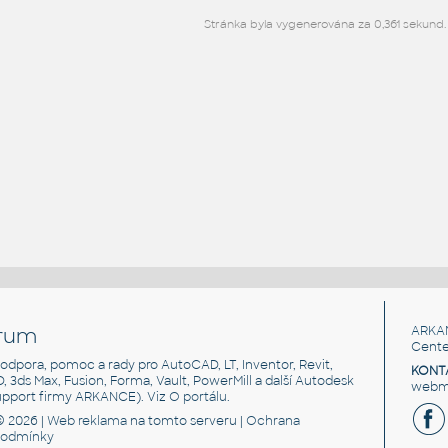
Stránka byla vygenerována za 0,361 sekund.
rum
ARKA
Cente
, podpora, pomoc a rady pro AutoCAD, LT, Inventor, Revit,
KONT
3D, 3ds Max, Fusion, Forma, Vault, PowerMill a další Autodesk
webma
support firmy ARKANCE). Viz
O portálu
.
© 2026 |
Web reklama
na tomto serveru |
Ochrana
podmínky