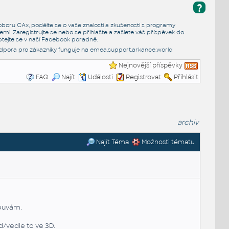
?
e oboru CAx, podělte se o vaše znalosti a zkušenosti s programy
emi. Zaregistrujte se nebo se přihlašte a zašlete váš příspěvek do
tejte se v naší
Facebook poradně
.
dpora pro zákazníky funguje na
emea.support.arkance.world
Nejnovější příspěvky
FAQ
Najít
Události
Registrovat
Přihlásit
archiv
Najít Téma
Možnosti tématu
louvám.
d/vedle to ve 3D.