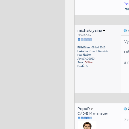
Pe
jr
michakrysina
Z
Nováček
Vý
Přihlášen:
08.led.2013
Dá
Lokalita:
Czech Republic
Používám:
AutoCAD2012
a 
Stav:
Offline
Bodů:
5
PepaR
Z
CAD/BIM manager
Zk