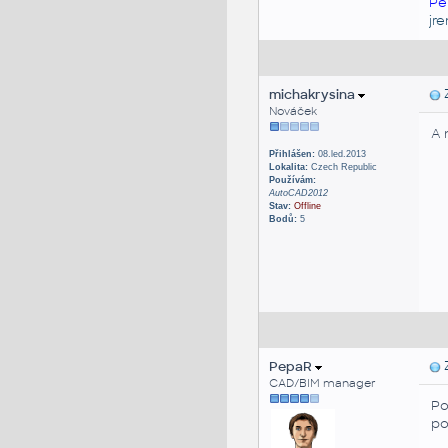
Pe
jr
michakrysina
Z
Nováček
A 
Přihlášen:
08.led.2013
Lokalita:
Czech Republic
Používám:
AutoCAD2012
Stav:
Offline
Bodů:
5
PepaR
Z
CAD/BIM manager
Po
po