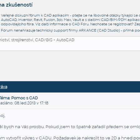
na zkušeností
Veřejné diskuzní fórum k CAD aplikacím - ptejte se na libovolné otázky týkající s
AutoCAD, Inventor, Revit, Fusion, 3ds Max, Vault a s dalšími CAD/BIM/PDM aplikac
odpovídajícího fóra. Viz další informace o
CAD Fóru
. Nechcete se registrovat? Zep
Fórum nenahrazuje technický support firmy ARKANCE (CAD Studio) - přímá po
ctví, strojírenství, CAD/GIS
>
AutoCAD
D
ráva
Téma: Pomoc s CAD
láno: 08.led.2013 v 17:18
oj,
l bych na Vás prosbu. Pokud jsem to špatně zařadil předem se om
m vytvořit výkres v CADU. Požadavek je nakreslit to ve 2D a hned po