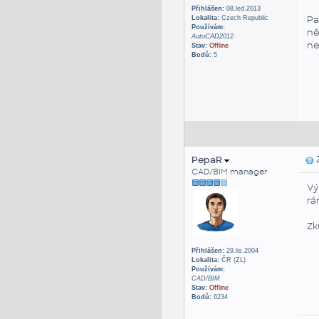
Přihlášen:
08.led.2013
Pa
Lokalita:
Czech Republic
Používám:
ně
AutoCAD2012
ne
Stav:
Offline
Bodů:
5
PepaR
Z
CAD/BIM manager
Vý
rá
Zk
Přihlášen:
29.lis.2004
Lokalita:
ČR (ZL)
Používám:
CAD/BIM
Stav:
Offline
Bodů:
6234