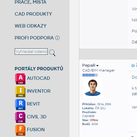
PRÁCE, MÍSTA
Ví
CAD PRODUKTY
Ni
WEB ODKAZY
Po
PROFI PODPORA
ⓘ
Dě
PepaR
Z
PORTÁLY PRODUKTŮ
CAD/BIM manager
Do
AUTOCAD
k 
INVENTOR
zá
REVIT
Přihlášen:
29.lis.2004
Upr
Lokalita:
ČR (ZL)
Používám:
CIVIL 3D
CAD/BIM
Stav:
Offline
Bodů:
6234
FUSION