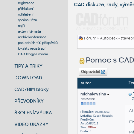
registrace
CAD diskuze, rady, výmě
přihlášení
odhlášení
správa účtu
najít
aktivní témata
archiv konference
Fórum
>
Autodesk - stavebni
posledních 100 příspěvků
lokality registrací
CAD blogy a média
Pomoc s CA
TIPY A TRIKY
Odpovědět
DOWNLOAD
Autor
Zp
CAD/BIM bloky
michakrysina
Zas
Nováček
PŘEVODNÍKY
Ah
ŠKOLENÍ/VÝUKA
Přihlášen:
08.led.2013
Lokalita:
Czech Republic
Používám:
mě
VIDEO UKÁZKY
AutoCAD2012
Stav:
Offline
Má
Bodů:
5