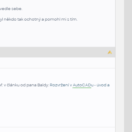
 vedle sebe.
byl někdo tak ochotný a pomohl mi s tím.
př. v článku od pana Baldy:
Rozvržení v
AutoCAD
u - úvod a