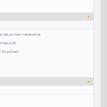
uje vše co mám nakreslené.
ohled a 3D.
i 3D pohled.