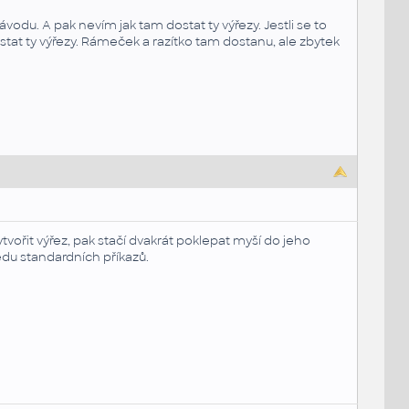
odu. A pak nevím jak tam dostat ty výřezy. Jestli se to
stat ty výřezy. Rámeček a razítko tam dostanu, ale zbytek
vořit výřez, pak stačí dvakrát poklepat myší do jeho
du standardních příkazů.