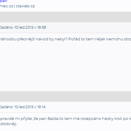
paR
emes.cz
|
stavlab.cz
asláno: 10.led.2013 v 18:56
náhodou přesnější návod by nebyl? Pořád to tam nějak nemohu dos
asláno: 10.led.2013 v 19:14
pravdě mi přijde, že pan Balda to tam má rozepsáno hezky krok po k
drobněji.