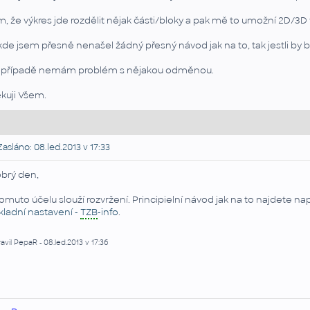
m, že výkres jde rozdělit nějak části/bloky a pak mě to umožní 2D/3D
kde jsem přesně nenašel žádný přesný návod jak na to, tak jestli by 
případě nemám problém s nějakou odměnou.
kuji Všem.
asláno: 08.led.2013 v 17:33
brý den,
tomuto účelu slouží rozvržení. Principielní návod jak na to najdete na
kladní nastavení -
TZB
-info
.
avil PepaR - 08.led.2013 v 17:36