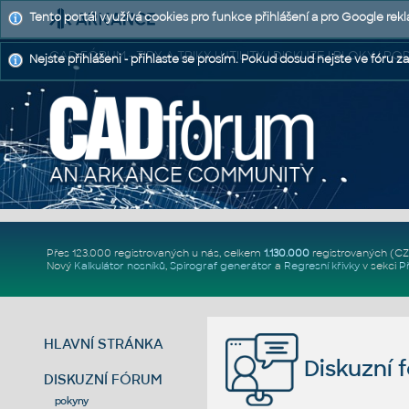
Tento portál využívá cookies pro funkce přihlášení a pro Google rek
CAD FÓRUM - TIPY A TRIKY | UTILITY | DISKUZE | BLOKY |
Nejste přihlášeni - přihlaste se prosím. Pokud dosud nejste ve fóru za
Přes 123.000 registrovaných u nás, celkem
1.130.000
registrovaných (C
Nový
Kalkulátor nosníků
,
Spirograf generátor
a
Regresní křivky
v sekci
P
HLAVNÍ STRÁNKA
Diskuzní 
DISKUZNÍ FÓRUM
pokyny