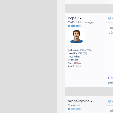
PepaR
Z
CAD/BIM manager
Bu
vý
Přihlášen:
29.lis.2004
Lokalita:
ČR (ZL)
Používám:
CAD/BIM
Stav:
Offline
Bodů:
6234
Pe
jr
michakrysina
Z
Nováček
Ja