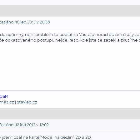
asláno: 10.led.2013 v 20:38
du upřímný, není problém to udělat za Vás, ale nerad dělám úkoly z
še odkazovaného postupu nejde, resp. kde jste se zasekl a zkusíme 
paR
emes.cz
|
stavlab.cz
asláno: 12.led.2013 v 12:02
k jsem psal na kartě Model nakreslím 2D a 3D.