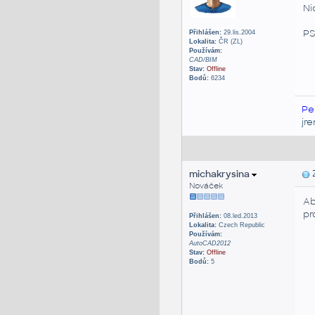
Ni
PS
Přihlášen:
29.lis.2004
Lokalita:
ČR (ZL)
Používám:
CAD/BIM
Stav:
Offline
Bodů:
6234
Pe
jr
michakrysina
Z
Nováček
Ab
pr
Přihlášen:
08.led.2013
Lokalita:
Czech Republic
Používám:
AutoCAD2012
Stav:
Offline
Bodů:
5