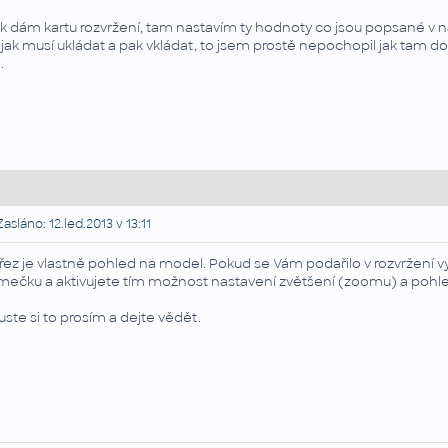
k dám kartu rozvržení, tam nastavím ty hodnoty co jsou popsané v náv
jak musí ukládat a pak vkládat, to jsem prostě nepochopil jak tam do
.
asláno: 12.led.2013 v 13:11
řez je vlastně pohled na model. Pokud se Vám podařilo v rozvržení vyt
mečku a aktivujete tím možnost nastavení zvětšení (zoomu) a pohle
uste si to prosím a dejte vědět.