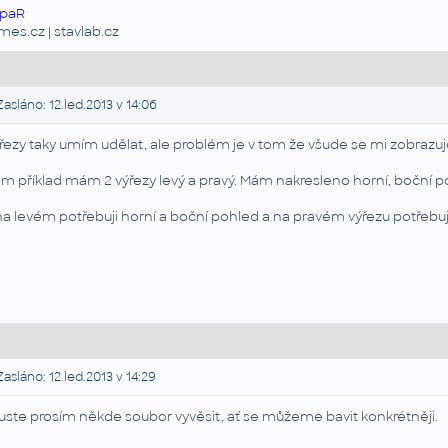
paR
emes.cz
|
stavlab.cz
asláno: 12.led.2013 v 14:06
řezy taky umím udělat, ale problém je v tom že všude se mi zobraz
m příklad mám 2 výřezy levý a pravý. Mám nakresleno horní, boční p
na levém potřebuji horní a boční pohled a na pravém výřezu potřebuj
asláno: 12.led.2013 v 14:29
uste prosím někde soubor vyvěsit, ať se můžeme bavit konkrétněji.