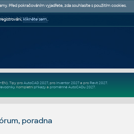
lamy. Před pokračováním vyjadřete, zda souhlasíte s použitím cookies.
 PODPORA | POMOC A RADY
registrováni,
klikněte sem.
.
Z+EN)
. Tipy pro
AutoCAD 2027
, pro
Inventor 2027
a pro
Revit 2027
.
řevodníky
.
Kompletní
příkazy
a
proměnné AutoCADu 2027
.
fórum, poradna