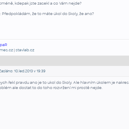
cméně, kdepak jste zasekl a co Vám nejde?
: Předpokládám, že to máte úkol do školy, že ano?
paR
emes.cz
|
stavlab.cz
asláno: 10.led.2013 v 19:39
ych řekl pravdu ano je to ukol do školy. Ale hlavním úkolem je nakre
oblém ale dostat to do toho rozvržení mi prostě nejde.