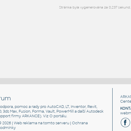
Stránka byla vygenerována za 0,237 sekund.
rum
ARKA
Cente
, podpora, pomoc a rady pro AutoCAD, LT, Inventor, Revit,
KONT
3D, 3ds Max, Fusion, Forma, Vault, PowerMill a další Autodesk
webma
support firmy ARKANCE). Viz
O portálu
.
© 2026 |
Web reklama
na tomto serveru |
Ochrana
podmínky