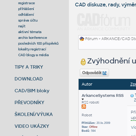
registrace
CAD diskuze, rady, výmě
přihlášení
odhlášení
správa účtu
najít
aktivní témata
archiv konference
Fórum
>
ARKANCE/CAD St
posledních 100 příspěvků
lokality registrací
CAD blogy a média
Zvýhodnění u
TIPY A TRIKY
Odpovědět
DOWNLOAD
Autor
Zp
CAD/BIM bloky
ArkanceSystems RSS
Zas
PŘEVODNÍKY
RSS roboti
Př
ŠKOLENÍ/VÝUKA
Robot
up
Přihlášen:
20.lis.2009
VIDEO UKÁZKY
Ví
Stav:
Offline
Bodů:
594