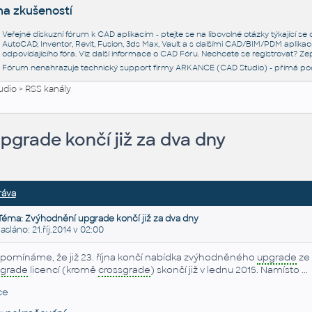
na zkušeností
Veřejné diskuzní fórum k CAD aplikacím - ptejte se na libovolné otázky týkající s
AutoCAD, Inventor, Revit, Fusion, 3ds Max, Vault a s dalšími CAD/BIM/PDM aplikac
odpovídajícího fóra. Viz další informace o
CAD Fóru
. Nechcete se registrovat? Zep
Fórum nenahrazuje technický support firmy ARKANCE (CAD Studio) - přímá po
udio
>
RSS kanály
pgrade končí již za dva dny
ráva
Téma: Zvýhodnění upgrade končí již za dva dny
láno: 21.říj.2014 v 02:00
ipomínáme, že již 23. října končí nabídka zvýhodněného
upgrade
ze 
grade
licencí (kromě
crossgrade
) skončí již v lednu 2015. Namísto ...
ce