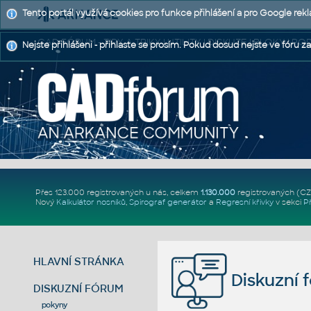
Tento portál využívá cookies pro funkce přihlášení a pro Google rek
CAD FÓRUM - TIPY A TRIKY | UTILITY | DISKUZE | BLOKY |
Nejste přihlášeni - přihlaste se prosím. Pokud dosud nejste ve fóru za
Přes 123.000 registrovaných u nás, celkem
1.130.000
registrovaných (C
Nový
Kalkulátor nosníků
,
Spirograf generátor
a
Regresní křivky
v sekci
P
HLAVNÍ STRÁNKA
Diskuzní 
DISKUZNÍ FÓRUM
pokyny