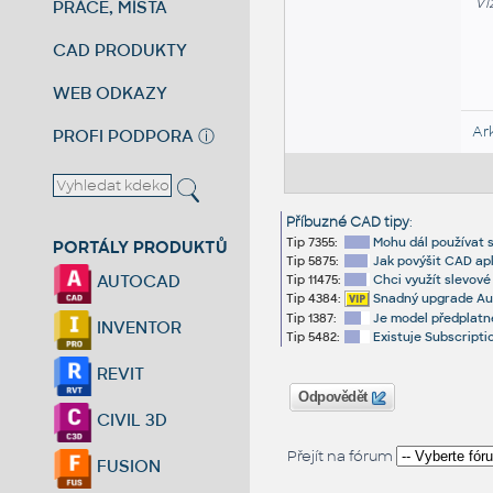
Vi
PRÁCE, MÍSTA
CAD PRODUKTY
WEB ODKAZY
Ar
PROFI PODPORA
ⓘ
Příbuzné CAD tipy
:
Tip 7355:
Mohu dál používat s
PORTÁLY PRODUKTŮ
Tip 5875:
Jak povýšit CAD apl
AUTOCAD
Tip 11475:
Chci využít slevové
Tip 4384:
Snadný upgrade Aut
Tip 1387:
Je model předplatn
INVENTOR
Tip 5482:
Existuje Subscriptio
REVIT
Odpovědět
CIVIL 3D
Přejít na fórum
FUSION