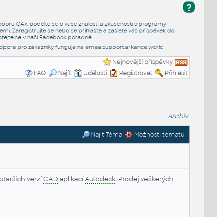
?
e oboru CAx, podělte se o vaše znalosti a zkušenosti s programy
emi. Zaregistrujte se nebo se přihlašte a zašlete váš příspěvek do
tejte se v naší
Facebook poradně
.
dpora pro zákazníky funguje na
emea.support.arkance.world
Nejnovější příspěvky
FAQ
Najít
Události
Registrovat
Přihlásit
archiv
Najít Téma
Možnosti tématu
starších verzí
CAD
aplikací
Autodesk
. Prodej veškerých