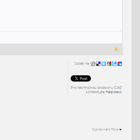
Sdílet na:
Pro technickou podporu CAD
kontaktujte
Helpdesk
Oprávnění fóra