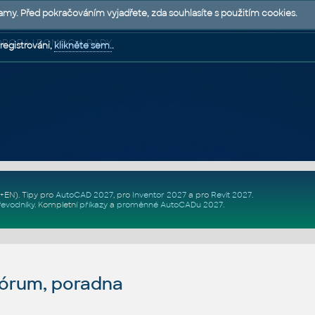
lamy. Před pokračováním vyjadřete, zda souhlasíte s použitím cookies.
 PODPORA | POMOC A RADY
registrováni,
klikněte sem.
.
Z+EN)
. Tipy pro
AutoCAD 2027
, pro
Inventor 2027
a pro
Revit 2027
.
řevodníky
.
Kompletní
příkazy
a
proměnné AutoCADu 2027
.
fórum, poradna