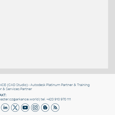
NCE
(CAD Studio) - Autodesk Platinum Partner & Training
r & Services Partner
AKT:
ster.cz@arkance.world | tel. +420 910 970 111