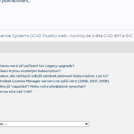
z
pokračování...
kance Systems (CAD Studio) web
- novinky ze světa CAD, BIM a GIS
tarou verzi při pořízení tzv. Legacy upgrade?
ikaci krytou víceletým Subscription?
 akce, ale rád bych odložil začátek platnosti Subscription. Lze to?
odesk License Manager serveru na vyšší verzi (2006, 2007, 2008).
ého již "napořád"? Mohu roční předplatné vynechat?
n na více než 1 rok?