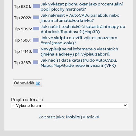
Jak vykázat plochu oken jako procentuální
Tip 8301:
podíl plochy místnosti?
Jak nakreslit v AutoCADu parabolu nebo
Tip 2022:
jinou matematickou křivku?
Jak načíst technické či katastrální mapy do
Tip 5095:
Autodesk Topobase? (Map3D)
Jak ve skriptu otevřít výkres pouze pro
Tip 1688:
čtení (read-only)?
Nevypisují se mi informace o vlastnících
Tip 14148:
(jména a adresy) při výpisu záborů.
Jak načíst data katastru do AutoCADu,
Tip 3287:
Mapu, MapGuide nebo Envision? (VFK)
Odpovědět
Přejít na fórum
Zobrazit jako:
Mobilní
|
Klasické