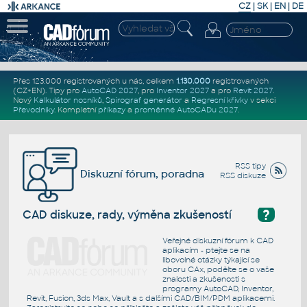
CZ
|
SK
|
EN
|
DE
Přes 123.000 registrovaných u nás, celkem
1.130.000
registrovaných
(CZ+EN)
. Tipy pro
AutoCAD 2027
, pro
Inventor 2027
a pro
Revit 2027
.
Nový
Kalkulátor nosníků
,
Spirograf generátor
a
Regresní křivky
v sekci
Převodníky
.
Kompletní
příkazy
a
proměnné AutoCADu 2027
.
RSS tipy
Diskuzní fórum, poradna
RSS diskuze
?
CAD diskuze, rady, výměna zkušeností
Veřejné diskuzní fórum k CAD
aplikacím - ptejte se na
libovolné otázky týkající se
oboru CAx, podělte se o vaše
znalosti a zkušenosti s
programy AutoCAD, Inventor,
Revit, Fusion, 3ds Max, Vault a s dalšími CAD/BIM/PDM aplikacemi.