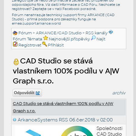
Zaregistrujte se nebo se přihlašte a zašlete váš příspěvek do
odpovídajícího fóra. Viz další informace o
CAD Fóru
. Nechcete se
registrovat? Zeptejte se v naší
Facebook poradně
.
Fórum nenahrazuje technický support firmy ARKANCE (CAD
Studio) - přímá podpora pro zákazníky funguje na
emea.support.arkance.world
Fórum
>
ARKANCE/CAD Studio
>
RSS kanály
Fórum Témata
Nejnovější příspěvky
Najít
Registrovat
Přihlásit
CAD Studio se stává
vlastníkem 100% podílu v A|W
Graph s.r.o.
archiv
Odpovědět
CAD Studio se stává vlastníkem 100% podílu v A|W
Graph s.r.o.
ArkanceSystems RSS
06.čer.2018 v 02:00
Společnosti
CAD Studio