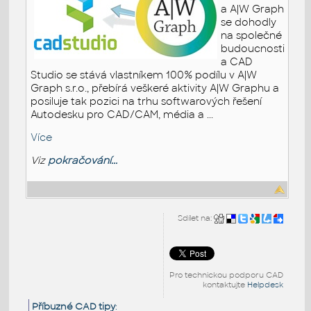
a A|W Graph
se dohodly
na společné
budoucnosti
a CAD
Studio se stává vlastníkem 100% podílu v A|W
Graph s.r.o., přebírá veškeré aktivity A|W Graphu a
posiluje tak pozici na trhu softwarových řešení
Autodesku pro CAD/CAM, média a ...
Více
Viz
pokračování...
Sdílet na:
Pro technickou podporu CAD
kontaktujte
Helpdesk
Příbuzné CAD tipy
: