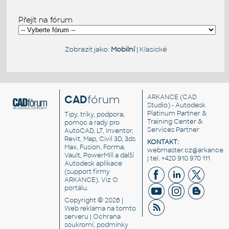
Přejít na fórum
Zobrazit jako:
Mobilní
|
Klasické
CAD
fórum
ARKANCE
(CAD
Studio) - Autodesk
Platinum Partner &
Tipy, triky, podpora,
Training Center &
pomoc a rady pro
Services Partner
AutoCAD, LT, Inventor,
Revit, Map, Civil 3D, 3ds
KONTAKT:
Max, Fusion, Forma,
webmaster.cz@arkance.w
Vault, PowerMill a další
| tel. +420 910 970 111
Autodesk aplikace
(support firmy
ARKANCE). Viz
O
portálu
.
Copyright © 2026 |
Web reklama
na tomto
serveru |
Ochrana
soukromí, podmínky