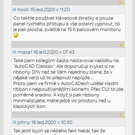
Kosík
15.led.2020 v 11:20
Co takhle používat klávesové zkratky a pouze
panel rychlého přístupu a vše ostatní vypnout, to
je pak plocha, zvláště na 15 ti palcovém monitoru.
masa1
16.led.2020 v 07:43
Také jsem kolegům často nastavoval nabídku na
"AutoCAD Classsic". Ale doporučuji zvykat si na
ribbony. Dřív než se Vám najednou stane, že v
nějaké verzi už to přepnutí nepůjde ...
Proto jsem ve firmě v AutoCADech udělal vlastní
ribbon s nejpoužívanějšími ikonami. Přes CUI to jde
poměrně snadno. A když si pak ribbony
minimalizujete, máte ještě víc prostoru než u
klasických ikon.
johny
16.led.2020 v 10:30
Tak jestli bych se něčeho fakt nebál, tak že