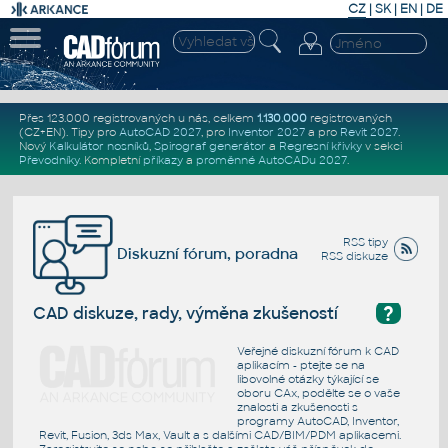
CZ
|
SK
|
EN
|
DE
Přes 123.000 registrovaných u nás, celkem
1.130.000
registrovaných
(CZ+EN)
. Tipy pro
AutoCAD 2027
, pro
Inventor 2027
a pro
Revit 2027
.
Nový
Kalkulátor nosníků
,
Spirograf generátor
a
Regresní křivky
v sekci
Převodníky
.
Kompletní
příkazy
a
proměnné AutoCADu 2027
.
RSS tipy
Diskuzní fórum, poradna
RSS diskuze
?
CAD diskuze, rady, výměna zkušeností
Veřejné diskuzní fórum k CAD
aplikacím - ptejte se na
libovolné otázky týkající se
oboru CAx, podělte se o vaše
znalosti a zkušenosti s
programy AutoCAD, Inventor,
Revit, Fusion, 3ds Max, Vault a s dalšími CAD/BIM/PDM aplikacemi.