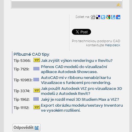
Sdílet na:
Pro technickou podporu CAD
kontaktujte
Helpdesk
Příbuzné CAD tipy
:
Tip 5366:
Jak zvýšit výkon renderingu v Revitu?
Přenos CAD modelů do vizualizační
Tip 7129:
aplikace Autodesk Showcase.
AutoCAD mi v ribbonu nenabízí kartu
Tip 10983:
Vizualizace s funkcemi pro rendering.
Jak použít Autodesk VIZ pro vizualizace 3D
Tip 3374:
modelů z Autodesk Revit?
Tip 1962:
Jaký je rozdíl mezi 3D Studiem Max a VIZ?
Export obrázku modelu/sestavy Inventoru
Tip 11112:
ve vysokém rozlišení.
Odpovědět