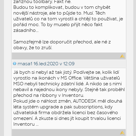
zaříznou toolbary. Fakt ne.
Budou to komplikovat, budou v tom chybět
novější nástroje, ale to půjde to. Musí. Těch
uživatelů co na tom vyrostli a chtějí to používat, je
pořád moc. To by muselo přijít něco fakt
zásadního...
Samozřejmě lze doporučit přechod, ale né z
obavy, že to zruší.
masa1
16.led.2020 v 12:09
Já bych si nebyl až tak jistý. Podívejte se, kolik lidí
vyrostlo na ikonách v MS Office. Většina uživatelů
MSO nebyli technicky zdatní lidé. A nikdo se s nimi
nebavil a najednou ikony nebyly. Stejně tak proběhl
přechod na ribbony v Inventoru.
Pokud jde o náhlost změn, AUTODESK měl dlouhá
léta systém upgrade a pak subscriptions, kdy
uživatelská firma obdržela licenci bez časového
omezení. A zkuste si dnes jít koupit trvalou licenci
Inventoru ...