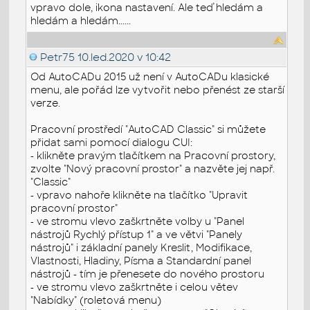
vpravo dole, ikona nastavení. Ale teď hledám a
hledám a hledám......
Petr75
10.led.2020 v 10:42
Od AutoCADu 2015 už není v AutoCADu klasické
menu, ale pořád lze vytvořit nebo přenést ze starší
verze.
Pracovní prostředí "AutoCAD Classic" si můžete
přidat sami pomocí dialogu CUI:
- klikněte pravým tlačítkem na Pracovní prostory,
zvolte "Nový pracovní prostor" a nazvěte jej např.
"Classic"
- vpravo nahoře klikněte na tlačítko "Upravit
pracovní prostor"
- ve stromu vlevo zaškrtněte volby u "Panel
nástrojů Rychlý přístup 1" a ve větvi "Panely
nástrojů" i základní panely Kreslit, Modifikace,
Vlastnosti, Hladiny, Písma a Standardní panel
nástrojů - tím je přenesete do nového prostoru
- ve stromu vlevo zaškrtněte i celou větev
"Nabídky" (roletová menu)