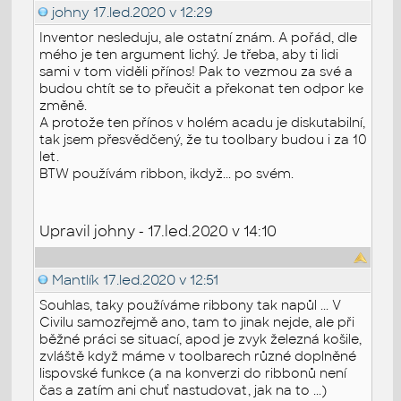
johny
17.led.2020 v 12:29
Inventor nesleduju, ale ostatní znám. A pořád, dle
mého je ten argument lichý. Je třeba, aby ti lidi
sami v tom viděli přínos! Pak to vezmou za své a
budou chtít se to přeučit a překonat ten odpor ke
změně.
A protože ten přínos v holém acadu je diskutabilní,
tak jsem přesvědčený, že tu toolbary budou i za 10
let.
BTW používám ribbon, ikdyž... po svém.
Upravil johny - 17.led.2020 v 14:10
Mantlík
17.led.2020 v 12:51
Souhlas, taky používáme ribbony tak napůl ... V
Civilu samozřejmě ano, tam to jinak nejde, ale při
běžné práci se situací, apod je zvyk železná košile,
zvláště když máme v toolbarech různé doplněné
lispovské funkce (a na konverzi do ribbonů není
čas a zatím ani chuť nastudovat, jak na to ...)