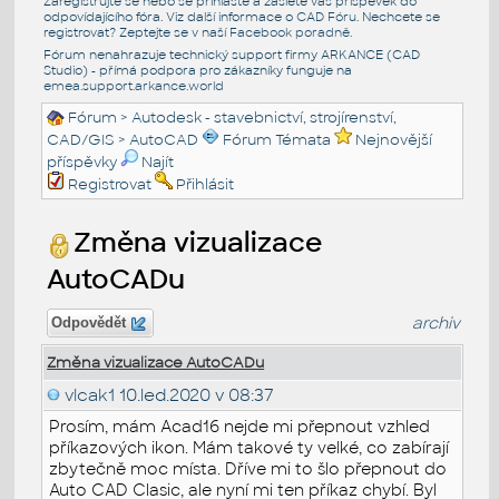
Zaregistrujte se nebo se přihlašte a zašlete váš příspěvek do
odpovídajícího fóra. Viz další informace o
CAD Fóru
. Nechcete se
registrovat? Zeptejte se v naší
Facebook poradně
.
Fórum nenahrazuje technický support firmy ARKANCE (CAD
Studio) - přímá podpora pro zákazníky funguje na
emea.support.arkance.world
Fórum
>
Autodesk - stavebnictví, strojírenství,
CAD/GIS
>
AutoCAD
Fórum Témata
Nejnovější
příspěvky
Najít
Registrovat
Přihlásit
Změna vizualizace
AutoCADu
archiv
Odpovědět
Změna vizualizace AutoCADu
vlcak1
10.led.2020 v 08:37
Prosím, mám Acad16 nejde mi přepnout vzhled
příkazových ikon. Mám takové ty velké, co zabírají
zbytečně moc místa. Dříve mi to šlo přepnout do
Auto CAD Clasic, ale nyní mi ten příkaz chybí. Byl