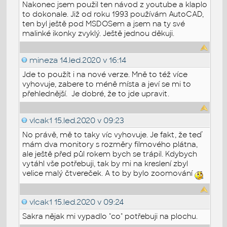
Nakonec jsem použil ten návod z youtube a klaplo
to dokonale. Již od roku 1993 používám AutoCAD,
ten byl ještě pod MSDOSem a jsem na ty své
malinké ikonky zvyklý. Ještě jednou děkuji.
mineza
14.led.2020 v 16:14
Jde to použít i na nové verze. Mně to též více
vyhovuje, zabere to méně místa a jeví se mi to
přehlednější. Je dobré, že to jde upravit.
vlcak1
15.led.2020 v 09:23
No právě, mě to taky víc vyhovuje. Je fakt, že teď
mám dva monitory s rozměry filmového plátna,
ale ještě před půl rokem bych se trápil. Kdybych
vytáhl vše potřebuji, tak by mi na kreslení zbyl
velice malý čtvereček. A to by bylo zoomování
vlcak1
15.led.2020 v 09:24
Sakra nějak mi vypadlo "co" potřebuji na plochu.