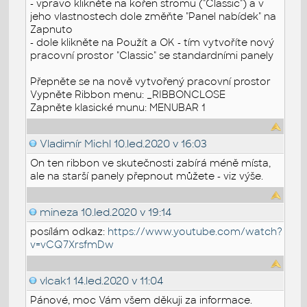
- vpravo klikněte na kořen stromu ("Classic") a v
jeho vlastnostech dole změňte "Panel nabídek" na
Zapnuto
- dole klikněte na Použít a OK - tím vytvoříte nový
pracovní prostor "Classic" se standardními panely
Přepněte se na nově vytvořený pracovní prostor
Vypněte Ribbon menu: _RIBBONCLOSE
Zapněte klasické munu: MENUBAR 1
Vladimír Michl
10.led.2020 v 16:03
On ten ribbon ve skutečnosti zabírá méně místa,
ale na starší panely přepnout můžete - viz výše.
mineza
10.led.2020 v 19:14
posílám odkaz:
https://www.youtube.com/watch?
v=vCQ7XrsfmDw
vlcak1
14.led.2020 v 11:04
Pánové, moc Vám všem děkuji za informace.