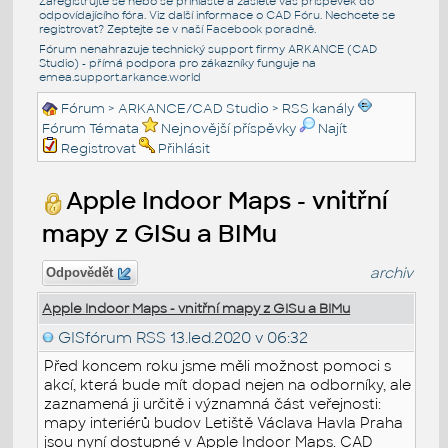
Zaregistrujte se nebo se přihlašte a zašlete váš příspěvek do
odpovídajícího fóra. Viz další informace o
CAD Fóru
. Nechcete se
registrovat? Zeptejte se v naší
Facebook poradně
.
Fórum nenahrazuje technický support firmy ARKANCE (CAD
Studio) - přímá podpora pro zákazníky funguje na
emea.support.arkance.world
Fórum
>
ARKANCE/CAD Studio
>
RSS kanály
Fórum Témata
Nejnovější příspěvky
Najít
Registrovat
Přihlásit
Apple Indoor Maps - vnitřní
mapy z GISu a BIMu
archiv
Odpovědět
Apple Indoor Maps - vnitřní mapy z GISu a BIMu
GISfórum RSS
13.led.2020 v 06:32
Před koncem roku jsme měli možnost pomoci s
akcí, která bude mít dopad nejen na odborníky, ale
zaznamená ji určitě i významná část veřejnosti:
mapy interiérů budov Letiště Václava Havla Praha
jsou nyní dostupné v Apple Indoor Maps. CAD