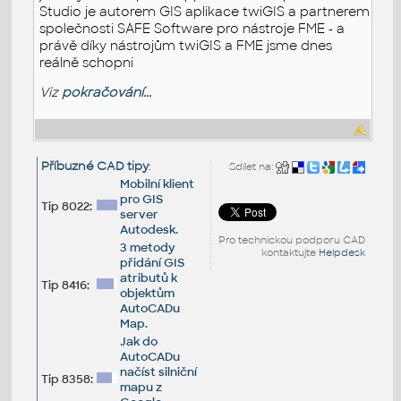
Studio je autorem GIS aplikace twiGIS a partnerem
společnosti SAFE Software pro nástroje FME - a
právě díky nástrojům twiGIS a FME jsme dnes
reálně schopni
Viz
pokračování...
Příbuzné CAD tipy
:
Sdílet na:
Mobilní klient
pro GIS
Tip 8022:
server
Autodesk.
Pro technickou podporu CAD
3 metody
kontaktujte
Helpdesk
přidání GIS
atributů k
Tip 8416:
objektům
AutoCADu
Map.
Jak do
AutoCADu
načíst silniční
Tip 8358:
mapu z