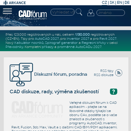
CZ
|
SK
|
EN
|
DE
Přes 123.000 registrovaných u nás, celkem
1.130.000
registrovaných
(CZ+EN)
. Tipy pro
AutoCAD 2027
, pro
Inventor 2027
a pro
Revit 2027
.
Nový
Kalkulátor nosníků
,
Spirograf generátor
a
Regresní křivky
v sekci
Převodníky
.
Kompletní
příkazy
a
proměnné AutoCADu 2027
.
RSS tipy
Diskuzní fórum, poradna
RSS diskuze
?
CAD diskuze, rady, výměna zkušeností
Veřejné diskuzní fórum k CAD
aplikacím - ptejte se na
libovolné otázky týkající se
oboru CAx, podělte se o vaše
znalosti a zkušenosti s
programy AutoCAD, Inventor,
Revit, Fusion, 3ds Max, Vault a s dalšími CAD/BIM/PDM aplikacemi.