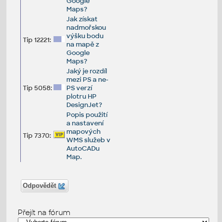
Google
Maps?
Jak získat
nadmořskou
výšku bodu
Tip 12221:
na mapě z
Google
Maps?
Jaký je rozdíl
mezi PS a ne-
Tip 5058:
PS verzí
plotru HP
DesignJet?
Popis použití
a nastavení
mapových
Tip 7370:
WMS služeb v
AutoCADu
Map.
Odpovědět
Přejít na fórum