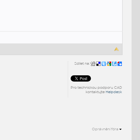
Sdílet na:
Pro technickou podporu CAD
kontaktujte
Helpdesk
Oprávnění fóra