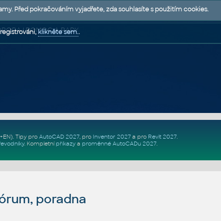
lamy. Před pokračováním vyjadřete, zda souhlasíte s použitím cookies.
 PODPORA | POMOC A RADY
registrováni,
klikněte sem.
.
Z+EN)
. Tipy pro
AutoCAD 2027
, pro
Inventor 2027
a pro
Revit 2027
.
řevodníky
.
Kompletní
příkazy
a
proměnné AutoCADu 2027
.
fórum, poradna