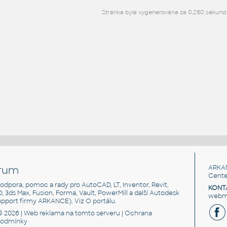
Stránka byla vygenerována za 0,280 sekund
rum
ARKA
Cente
, podpora, pomoc a rady pro AutoCAD, LT, Inventor, Revit,
KONT
3D, 3ds Max, Fusion, Forma, Vault, PowerMill a další Autodesk
webma
support firmy ARKANCE). Viz
O portálu
.
© 2026 |
Web reklama
na tomto serveru |
Ochrana
podmínky