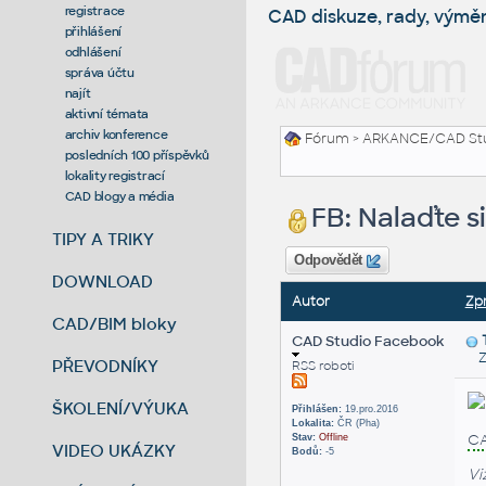
registrace
CAD diskuze, rady, výmě
přihlášení
odhlášení
správa účtu
najít
aktivní témata
archiv konference
Fórum
>
ARKANCE/CAD St
posledních 100 příspěvků
lokality registrací
CAD blogy a média
FB: Nalaďte s
TIPY A TRIKY
Odpovědět
DOWNLOAD
Autor
Zp
CAD/BIM bloky
CAD Studio Facebook
Zas
PŘEVODNÍKY
RSS roboti
ŠKOLENÍ/VÝUKA
Přihlášen:
19.pro.2016
Lokalita:
ČR (Pha)
C
Stav:
Offline
VIDEO UKÁZKY
Bodů:
-5
Vi