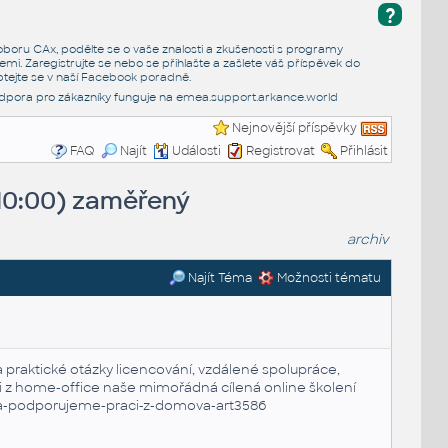
?
e oboru CAx, podělte se o vaše znalosti a zkušenosti s programy
emi. Zaregistrujte se nebo se přihlašte a zašlete váš příspěvek do
tejte se v naší
Facebook poradně
.
dpora pro zákazníky funguje na
emea.support.arkance.world
Nejnovější příspěvky
FAQ
Najít
Události
Registrovat
Přihlásit
 10:00) zaměřený
archiv
Najít Téma
Možnosti tématu
 praktické otázky licencování, vzdálené spolupráce,
áci z home-office naše mimořádná cílená online školení
a-podporujeme-praci-z-domova-art3586