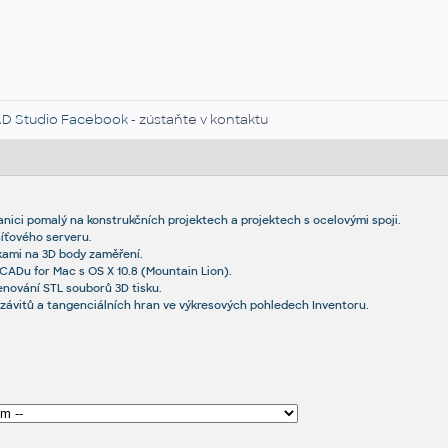
D Studio Facebook
- zústaňte v kontaktu
tanici pomalý na konstrukčních projektech a projektech s ocelovými spoji.
síťového serveru.
kami na 3D body zaměření.
CADu for Mac s OS X 10.8 (Mountain Lion).
nování STL souborů 3D tisku.
závitů a tangenciálních hran ve výkresových pohledech Inventoru.