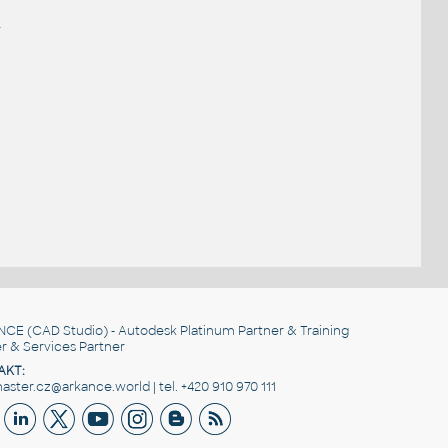
.
NCE
(CAD Studio) - Autodesk Platinum Partner & Training
r & Services Partner
AKT:
ster.cz@arkance.world | tel. +420 910 970 111