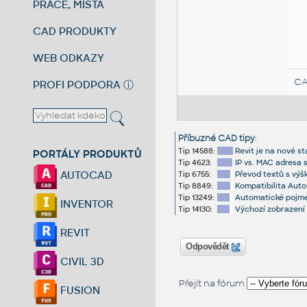
PRÁCE, MÍSTA
CAD PRODUKTY
WEB ODKAZY
CA
PROFI PODPORA
ⓘ
Příbuzné CAD tipy
:
Tip 14588:
Revit je na nové s
PORTÁLY PRODUKTŮ
Tip 4623:
IP vs. MAC adresa 
AUTOCAD
Tip 6755:
Převod textů s výš
Tip 8849:
Kompatibilita Auto
Tip 13249:
Automatické pojme
INVENTOR
Tip 14130:
Výchozí zobrazení 
REVIT
Odpovědět
CIVIL 3D
Přejít na fórum
FUSION