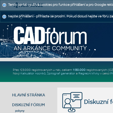
Tento portál využívá cookies pro funkce přihlášení a pro Google rek
CAD FÓRUM - TIPY A TRIKY | UTILITY | DISKUZE | BLOKY |
Nejste přihlášeni - přihlaste se prosím. Pokud dosud nejste ve fóru za
Přes 123.000 registrovaných u nás, celkem
1.130.000
registrovaných (C
Nový
Kalkulátor nosníků
,
Spirograf generátor
a
Regresní křivky
v sekci
P
HLAVNÍ STRÁNKA
Diskuzní 
DISKUZNÍ FÓRUM
pokyny