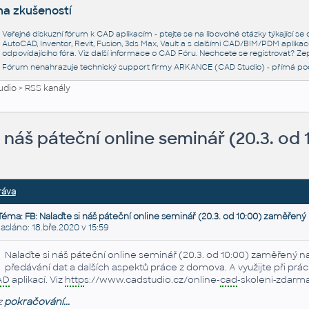
na zkušeností
Veřejné diskuzní fórum k CAD aplikacím - ptejte se na libovolné otázky týkající s
AutoCAD, Inventor, Revit, Fusion, 3ds Max, Vault a s dalšími CAD/BIM/PDM aplikac
odpovídajícího fóra. Viz další informace o
CAD Fóru
. Nechcete se registrovat? Zep
Fórum nenahrazuje technický support firmy ARKANCE (CAD Studio) - přímá po
udio
>
RSS kanály
i náš páteční online seminář (20.3. od
ráva
Téma: FB: Nalaďte si náš páteční online seminář (20.3. od 10:00) zaměřený
láno: 18.bře.2020 v 15:59
Nalaďte si náš páteční online seminář (20.3. od 10:00) zaměřený na
předávání dat a dalších aspektů práce z domova. A využijte při pr
AD
aplikací. Viz
http
s://www.cadstudio.cz/online-
cad
-skoleni-zdarm
z
pokračování...