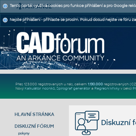
Tento portál využívá cookies pro funkce přihlášení a pro Google rek
CAD FÓRUM - TIPY A TRIKY | UTILITY | DISKUZE | BLOKY |
Nejste přihlášeni - přihlaste se prosím. Pokud dosud nejste ve fóru za
Přes 123.000 registrovaných u nás, celkem
1.130.000
registrovaných (C
Nový
Kalkulátor nosníků
,
Spirograf generátor
a
Regresní křivky
v sekci
P
HLAVNÍ STRÁNKA
Diskuzní 
DISKUZNÍ FÓRUM
pokyny