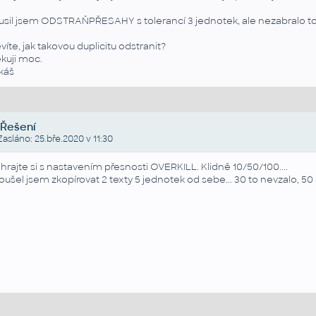
usil jsem ODSTRAŇPŘESAHY s tolerancí 3 jednotek, ale nezabralo to
víte, jak takovou duplicitu odstranit?
kuji moc.
káš
Řešení
asláno: 25.bře.2020 v 11:30
hrajte si s nastavením přesnosti OVERKILL. Klidně 10/50/100....
oušel jsem zkopírovat 2 texty 5 jednotek od sebe... 30 to nevzalo, 50 u