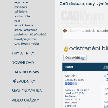
registrace
CAD diskuze, rady, výmě
přihlášení
odhlášení
správa účtu
najít
aktivní témata
archiv konference
Fórum
>
Autodesk - stavebni
posledních 100 příspěvků
lokality registrací
CAD blogy a média
odstranění blí
TIPY A TRIKY
Odpovědět
DOWNLOAD
Autor
Zp
CAD/BIM bloky
Koluch
Zas
Zasloužilý člen
PŘEVODNÍKY
Do
ŠKOLENÍ/VÝUKA
Přihlášen:
04.dub.2012
pr
Lokalita:
ČR (OS)
Používám:
VIDEO UKÁZKY
AutoCAD 2018
Na
Stav:
Offline
ta
Bodů:
166