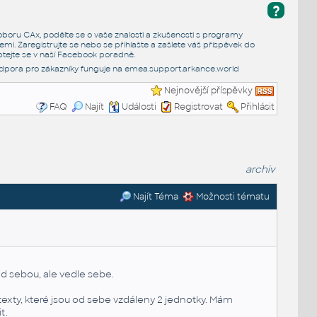
?
e oboru CAx, podělte se o vaše znalosti a zkušenosti s programy
emi. Zaregistrujte se nebo se přihlašte a zašlete váš příspěvek do
tejte se v naší
Facebook poradně
.
dpora pro zákazníky funguje na
emea.support.arkance.world
Nejnovější příspěvky
FAQ
Najít
Události
Registrovat
Přihlásit
archiv
Najít Téma
Možnosti tématu
nad sebou, ale vedle sebe.
 texty, které jsou od sebe vzdáleny 2 jednotky. Mám
t.