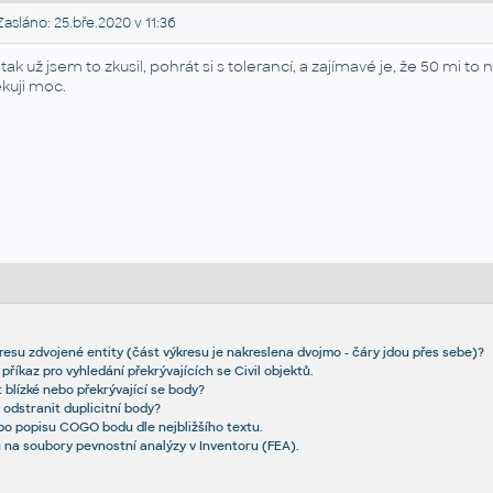
asláno: 25.bře.2020 v 11:36
 tak už jsem to zkusil, pohrát si s tolerancí, a zajímavé je, že 50 mi to 
kuji moc.
kresu zdvojené entity (část výkresu je nakreslena dvojmo - čáry jdou přes sebe)?
íkaz pro vyhledání překrývajících se Civil objektů.
ít blízké nebo překrývající se body?
odstranit duplicitní body?
bo popisu COGO bodu dle nejbližšího textu.
na soubory pevnostní analýzy v Inventoru (FEA).