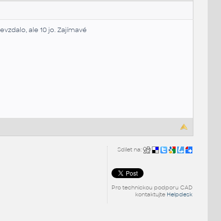
nevzdalo, ale 10 jo. Zajímavé
Sdílet na:
Pro technickou podporu CAD
kontaktujte
Helpdesk