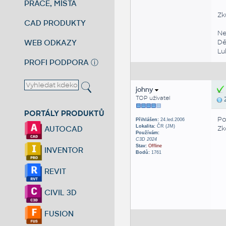
PRÁCE, MÍSTA
Zk
CAD PRODUKTY
Ne
WEB ODKAZY
Dě
Lu
PROFI PODPORA
ⓘ
johny
TOP uživatel
Z
PORTÁLY PRODUKTŮ
Po
Přihlášen:
24.led.2006
Lokalita:
ČR (JM)
Zk
AUTOCAD
Používám:
C3D 2024
Stav:
Offline
INVENTOR
Bodů:
1761
REVIT
CIVIL 3D
FUSION