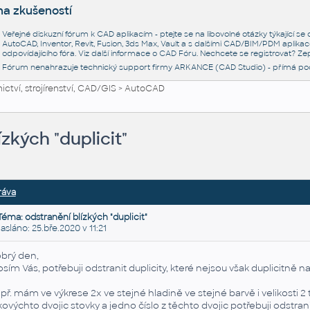
na zkušeností
Veřejné diskuzní fórum k CAD aplikacím - ptejte se na libovolné otázky týkající s
AutoCAD, Inventor, Revit, Fusion, 3ds Max, Vault a s dalšími CAD/BIM/PDM aplikac
odpovídajícího fóra. Viz další informace o
CAD Fóru
. Nechcete se registrovat? Zep
Fórum nenahrazuje technický support firmy ARKANCE (CAD Studio) - přímá po
ctví, strojírenství, CAD/GIS
>
AutoCAD
zkých "duplicit"
ráva
Téma: odstranění blízkých "duplicit"
láno: 25.bře.2020 v 11:21
brý den,
osím Vás, potřebuji odstranit duplicity, které nejsou však duplicitně 
př. mám ve výkrese 2x ve stejné hladině ve stejné barvě i velikosti 2
kovýchto dvojic stovky a jedno číslo z těchto dvojic potřebuji odstrani