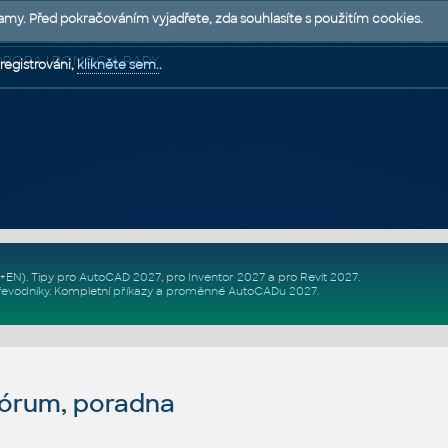
lamy. Před pokračováním vyjadřete, zda souhlasíte s použitím cookies.
 PODPORA | POMOC A RADY
registrováni,
klikněte sem.
.
Z+EN)
. Tipy pro
AutoCAD 2027
, pro
Inventor 2027
a pro
Revit 2027
.
řevodníky
.
Kompletní
příkazy
a
proměnné AutoCADu 2027
.
fórum, poradna