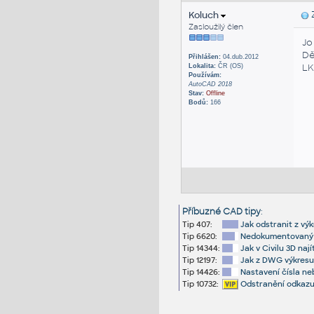
Koluch
Z
Zasloužilý člen
Jo
Dě
Přihlášen:
04.dub.2012
LK
Lokalita:
ČR (OS)
Používám:
AutoCAD 2018
Stav:
Offline
Bodů:
166
Příbuzné CAD tipy
:
Tip 407:
Jak odstranit z vý
Tip 6620:
Nedokumentovaný př
Tip 14344:
Jak v Civilu 3D naj
Tip 12197:
Jak z DWG výkresu 
Tip 14426:
Nastavení čísla ne
Tip 10732:
Odstranění odkazu 