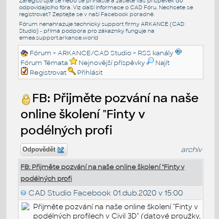
Zaregistrujte se nebo se přihlašte a zašlete váš příspěvek do
odpovídajícího fóra. Viz další informace o
CAD Fóru
. Nechcete se
registrovat? Zeptejte se v naší
Facebook poradně
.
Fórum nenahrazuje technický support firmy ARKANCE (CAD
Studio) - přímá podpora pro zákazníky funguje na
emea.support.arkance.world
Fórum
>
ARKANCE/CAD Studio
>
RSS kanály
Fórum Témata
Nejnovější příspěvky
Najít
Registrovat
Přihlásit
FB: Přijměte pozvání na naše
online školení "Finty v
podélných profi
archiv
Odpovědět
FB: Přijměte pozvání na naše online školení "Finty v
podélných profi
CAD Studio Facebook
01.dub.2020 v 15:00
Přijměte pozvání na naše online školení "Finty v
podélných profilech v Civil 3D" (datové proužky,