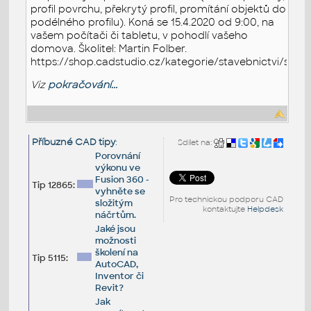
profil povrchu, překrytý profil, promítání objektů do
podélného profilu). Koná se 15.4.2020 od 9:00, na
vašem počítači či tabletu, v pohodlí vašeho
domova. Školitel: Martin Folber.
https://shop.cadstudio.cz/kategorie/stavebnictvi/skole
Viz
pokračování...
Příbuzné CAD tipy
:
Sdílet na:
Porovnání
výkonu ve
Fusion 360 -
Tip 12865:
vyhněte se
Pro technickou podporu CAD
složitým
kontaktujte
Helpdesk
náčrtům.
Jaké jsou
možnosti
školení na
Tip 5115:
AutoCAD,
Inventor či
Revit?
Jak