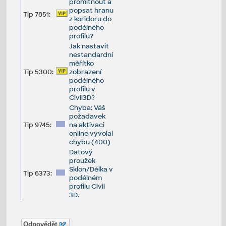
promítnout a
popsat hranu
Tip 7851:
z koridoru do
podélného
profilu?
Jak nastavit
nestandardní
měřítko
Tip 5300:
zobrazení
podélného
profilu v
Civil3D?
Chyba: Váš
požadavek
Tip 9745:
na aktivaci
online vyvolal
chybu (400)
Datový
proužek
Sklon/Délka v
Tip 6373:
podélném
profilu Civil
3D.
Odpovědět