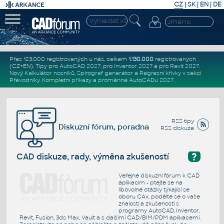
CZ
|
SK
|
EN
|
DE
Přes 123.000 registrovaných u nás, celkem
1.130.000
registrovaných
(CZ+EN)
. Tipy pro
AutoCAD 2027
, pro
Inventor 2027
a pro
Revit 2027
.
Nový
Kalkulátor nosníků
,
Spirograf generátor
a
Regresní křivky
v sekci
Převodníky
.
Kompletní
příkazy
a
proměnné AutoCADu 2027
.
RSS tipy
Diskuzní fórum, poradna
RSS diskuze
?
CAD diskuze, rady, výměna zkušeností
Veřejné diskuzní fórum k CAD
aplikacím - ptejte se na
libovolné otázky týkající se
oboru CAx, podělte se o vaše
znalosti a zkušenosti s
programy AutoCAD, Inventor,
Revit, Fusion, 3ds Max, Vault a s dalšími CAD/BIM/PDM aplikacemi.