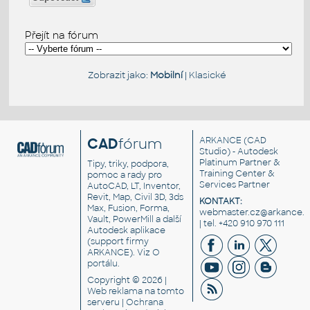
Přejít na fórum
Zobrazit jako:
Mobilní
|
Klasické
CAD
fórum
ARKANCE
(CAD
Studio) - Autodesk
Platinum Partner &
Tipy, triky, podpora,
Training Center &
pomoc a rady pro
Services Partner
AutoCAD, LT, Inventor,
Revit, Map, Civil 3D, 3ds
KONTAKT:
Max, Fusion, Forma,
webmaster.cz@arkance.w
Vault, PowerMill a další
| tel. +420 910 970 111
Autodesk aplikace
(support firmy
ARKANCE). Viz
O
portálu
.
Copyright © 2026 |
Web reklama
na tomto
serveru |
Ochrana