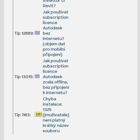
Inventor či
Revit?
Jak používat
subscription
licence
Autodesk
Tip 12889:
bez
internetu?
(objem dat
pro mobilní
připojení)
Jak používat
subscription
licence
Tip 13015:
Autodesk
zcela offline,
bez připojení
k internetu?
Chyba
instalace:
1325
Tip 7413:
[jmuživatele]
není platný
krátký název
souboru