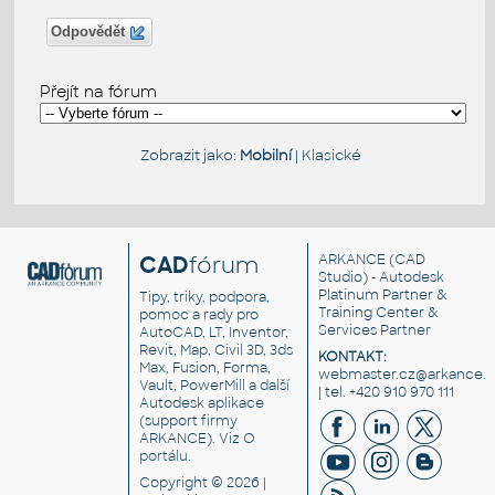
Odpovědět
Přejít na fórum
Zobrazit jako:
Mobilní
|
Klasické
CAD
fórum
ARKANCE
(CAD
Studio) - Autodesk
Platinum Partner &
Tipy, triky, podpora,
Training Center &
pomoc a rady pro
Services Partner
AutoCAD, LT, Inventor,
Revit, Map, Civil 3D, 3ds
KONTAKT:
Max, Fusion, Forma,
webmaster.cz@arkance.w
Vault, PowerMill a další
| tel. +420 910 970 111
Autodesk aplikace
(support firmy
ARKANCE). Viz
O
portálu
.
Copyright © 2026 |