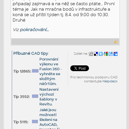
připadají zajímavá a na něž se často ptáte... První
téma je Jak na mračna bodů v infrastruktuře a
koná se už příští týden tj. 8.4. od 9:00 do 10:30.
Druhé
Viz
pokračování...
Příbuzné CAD tipy
:
Sdílet na:
Porovnání
výkonu ve
Fusion 360 -
Tip 12865:
vyhněte se
Pro technickou podporu CAD
složitým
kontaktujte
Helpdesk
náčrtům.
Nastavení
výchozí
Tip 3552:
šablony v
Revitu.
Jaké jsou
možnosti
školení na
Tip 5115:
AutoCAD,