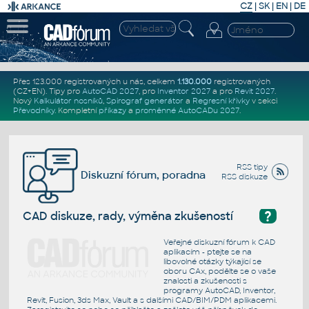
CZ
|
SK
|
EN
|
DE
Přes 123.000 registrovaných u nás, celkem
1.130.000
registrovaných
(CZ+EN)
. Tipy pro
AutoCAD 2027
, pro
Inventor 2027
a pro
Revit 2027
.
Nový
Kalkulátor nosníků
,
Spirograf generátor
a
Regresní křivky
v sekci
Převodníky
.
Kompletní
příkazy
a
proměnné AutoCADu 2027
.
RSS tipy
Diskuzní fórum, poradna
RSS diskuze
?
CAD diskuze, rady, výměna zkušeností
Veřejné diskuzní fórum k CAD
aplikacím - ptejte se na
libovolné otázky týkající se
oboru CAx, podělte se o vaše
znalosti a zkušenosti s
programy AutoCAD, Inventor,
Revit, Fusion, 3ds Max, Vault a s dalšími CAD/BIM/PDM aplikacemi.