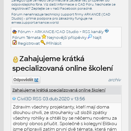
Zaregistrujte se nebo se přihlašte a zašlete váš příspěvek do
odpovídajícího fóra. Viz další informace o
CAD Fóru
. Nechcete se
registrovat? Zeptejte se v naší
Facebook poradně
.
Fórum nenahrazuje technický support firmy ARKANCE (CAD
Studio) - přímá podpora pro zákazníky funguje na
emea.support.arkance.world
Fórum
>
ARKANCE/CAD Studio
>
RSS kanály
Fórum Témata
Nejnovější příspěvky
Najít
Registrovat
Přihlásit
Zahajujeme krátká
specializovaná online školení
archiv
Odpovědět
Zahajujeme krátká specializovaná online školení
Civil3D RSS
03.dub.2020 v 13:56
Zdravím všechny projektanty, kteří mají doma
dlouhou chvíli, ze strouhanky už složili zpátky
všechny rohlíky a chtěli by se něčemu novému za
drobný obnos přiučit. Společně s kolegyní Eliškou
jsme připravili zatím první dvě témata, která nám