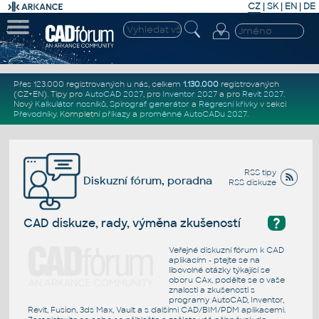
CZ
|
SK
|
EN
|
DE
Přes 123.000 registrovaných u nás, celkem
1.130.000
registrovaných
(CZ+EN)
. Tipy pro
AutoCAD 2027
, pro
Inventor 2027
a pro
Revit 2027
.
Nový
Kalkulátor nosníků
,
Spirograf generátor
a
Regresní křivky
v sekci
Převodníky
.
Kompletní
příkazy
a
proměnné AutoCADu 2027
.
RSS tipy
Diskuzní fórum, poradna
RSS diskuze
?
CAD diskuze, rady, výměna zkušeností
Veřejné diskuzní fórum k CAD
aplikacím - ptejte se na
libovolné otázky týkající se
oboru CAx, podělte se o vaše
znalosti a zkušenosti s
programy AutoCAD, Inventor,
Revit, Fusion, 3ds Max, Vault a s dalšími CAD/BIM/PDM aplikacemi.