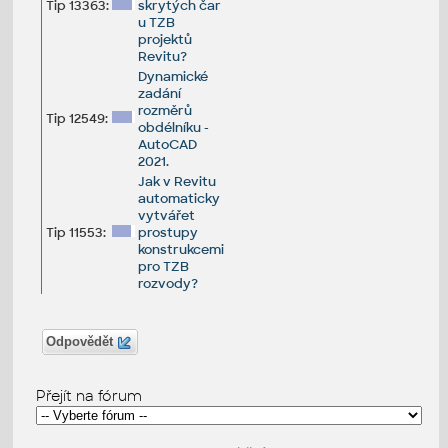
Tip 13363:
skrytých čar
u TZB
projektů
Revitu?
Dynamické
zadání
rozměrů
Tip 12549:
obdélníku -
AutoCAD
2021.
Jak v Revitu
automaticky
vytvářet
Tip 11553:
prostupy
konstrukcemi
pro TZB
rozvody?
Odpovědět
Přejít na fórum