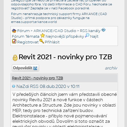
Zaregistrujte se nebo se přihlašte a zašlete váš příspěvek do
odpovídajícího fóra. Viz další informace o
CAD Fóru
. Nechcete se
registrovat? Zeptejte se v naší
Facebook poradně
.
Fórum nenahrazuje technický support firmy ARKANCE (CAD
Studio) - přímá podpora pro zákazníky funguje na
emea.support.arkance.world
Fórum
>
ARKANCE/CAD Studio
>
RSS kanály
Fórum Témata
Nejnovější příspěvky
Najít
Registrovat
Přihlásit
Revit 2021 - novinky pro TZB
archiv
Odpovědět
Revit 2021 - novinky pro TZB
NaZdi RSS
08.dub.2020 v 10:11
V předešlých článcích jsem vám představili obecné
novinky Revitu 2021 a nové funkce v částech
Architecture a Structure. Zde jsou novinky v oblasti
MEP, tedy pro technická zařízení budov.
Elektroinstalace - přibylo nové pojmenovávání
elektrických obvodů. Dovolím si toto označit za
revoluční novinku v oblasti elektroinstalace v