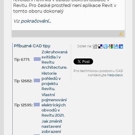
Revitu. Pro české prostředí není aplikace Revit v
tomto oboru dokonalý
Viz
pokračování...
Příbuzné CAD tipy
:
Sdílet na:
Zokruhovaná
svítidla i v
Tip 6771:
Revitu
Architecture.
Pro technickou podporu CAD
Historie
kontaktujte
Helpdesk
pohledů v
Tip 12682:
projektu
Revitu.
Vlastní
pojmenování
Tip 12595:
elektrických
obvodů v
Revitu 2021.
Jak změnit
nastavení
zobrazení