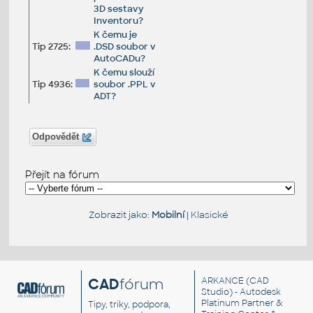
3D sestavy
Inventoru?
K čemu je
Tip 2725:
.DSD soubor v
AutoCADu?
K čemu slouží
Tip 4936:
soubor .PPL v
ADT?
Odpovědět
Přejít na fórum
Zobrazit jako:
Mobilní
|
Klasické
CAD
fórum
ARKANCE
(CAD
Studio) - Autodesk
Platinum Partner &
Tipy, triky, podpora,