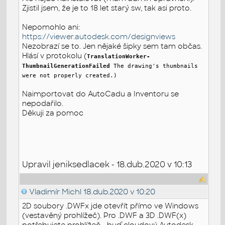
Zjistil jsem, že je to 18 let starý sw, tak asi proto.
Nepomohlo ani:
https://viewer.autodesk.com/designviews
Nezobrazí se to. Jen nějaké šipky sem tam občas.
Hlásí v protokolu (
TranslationWorker-
ThumbnailGenerationFailed
The drawing's thumbnails
were not properly created.)
Naimportovat do AutoCadu a Inventoru se
nepodařilo.
Děkuji za pomoc
Upravil jeniksedlacek - 18.dub.2020 v 10:13
Vladimír Michl
18.dub.2020 v 10:20
2D soubory .DWFx jde otevřít přímo ve Windows
(vestavěný prohlížeč). Pro .DWF a 3D .DWF(x)
potřebujete prohlížeč - buď cloudový Autodesk