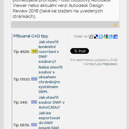
Viewer nebo aktuální verzi Autodesk Design
Review 2018 (také ke stažení na uvedených
stránkách).
Příbuzné CAD tipy
:
Sdílet na:
Jak otevřít
konkrétní
Tip 4626:
rozvržení v
DWF
Pro technickou podporu CAD
souboru?
kontaktujte
Helpdesk
Nelze otevřít
soubor s
obsahem
Tip 11100:
chráněným
systémem
DRM.
Jak otevřít
Tip 349:
soubor DWF v
AutoCADu?
Jak lze
exportovat
do DWF
Tip 5876:
pouze část