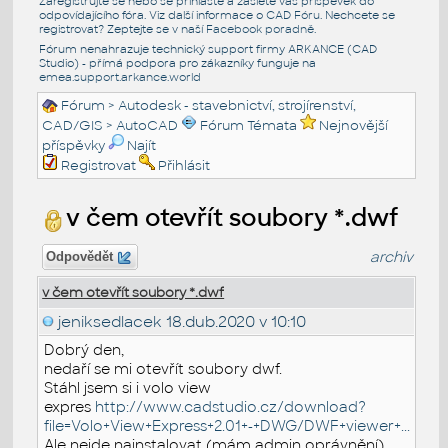
Zaregistrujte se nebo se přihlašte a zašlete váš příspěvek do
odpovídajícího fóra. Viz další informace o
CAD Fóru
. Nechcete se
registrovat? Zeptejte se v naší
Facebook poradně
.
Fórum nenahrazuje technický support firmy ARKANCE (CAD
Studio) - přímá podpora pro zákazníky funguje na
emea.support.arkance.world
Fórum
>
Autodesk - stavebnictví, strojírenství,
CAD/GIS
>
AutoCAD
Fórum Témata
Nejnovější
příspěvky
Najít
Registrovat
Přihlásit
v čem otevřít soubory *.dwf
archiv
Odpovědět
v čem otevřít soubory *.dwf
jeniksedlacek
18.dub.2020 v 10:10
Dobrý den,
nedaří se mi otevřít soubory dwf.
Stáhl jsem si i volo view
expres
http://www.cadstudio.cz/download?
file=Volo+View+Express+2.01+-+DWG/DWF+viewer+...
Ale nejde nainstalovat (mám admin oprávnění).