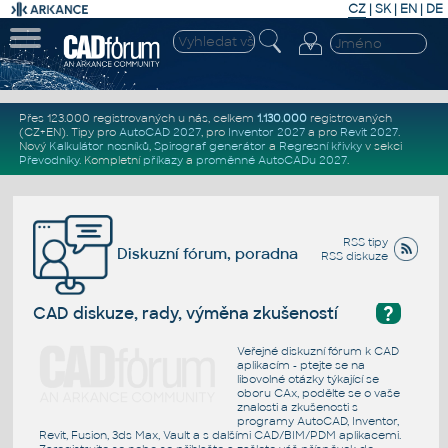
CZ
|
SK
|
EN
|
DE
Přes 123.000 registrovaných u nás, celkem
1.130.000
registrovaných
(CZ+EN)
. Tipy pro
AutoCAD 2027
, pro
Inventor 2027
a pro
Revit 2027
.
Nový
Kalkulátor nosníků
,
Spirograf generátor
a
Regresní křivky
v sekci
Převodníky
.
Kompletní
příkazy
a
proměnné AutoCADu 2027
.
RSS tipy
Diskuzní fórum, poradna
RSS diskuze
?
CAD diskuze, rady, výměna zkušeností
Veřejné diskuzní fórum k CAD
aplikacím - ptejte se na
libovolné otázky týkající se
oboru CAx, podělte se o vaše
znalosti a zkušenosti s
programy AutoCAD, Inventor,
Revit, Fusion, 3ds Max, Vault a s dalšími CAD/BIM/PDM aplikacemi.