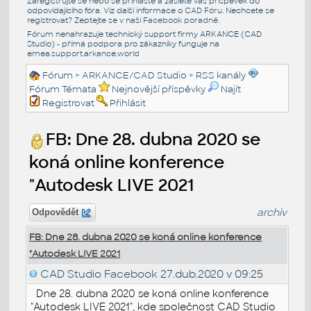
Zaregistrujte se nebo se přihlašte a zašlete váš příspěvek do
odpovídajícího fóra. Viz další informace o
CAD Fóru
. Nechcete se
registrovat? Zeptejte se v naší
Facebook poradně
.
Fórum nenahrazuje technický support firmy ARKANCE (CAD
Studio) - přímá podpora pro zákazníky funguje na
emea.support.arkance.world
Fórum
>
ARKANCE/CAD Studio
>
RSS kanály
Fórum Témata
Nejnovější příspěvky
Najít
Registrovat
Přihlásit
FB: Dne 28. dubna 2020 se
koná online konference
"Autodesk LIVE 2021
archiv
Odpovědět
FB: Dne 28. dubna 2020 se koná online konference
"Autodesk LIVE 2021
CAD Studio Facebook
27.dub.2020 v 09:25
Dne 28. dubna 2020 se koná online konference
"Autodesk LIVE 2021", kde společnost CAD Studio