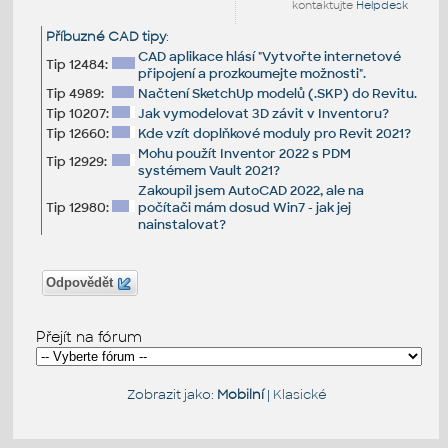
kontaktujte
Helpdesk
Příbuzné CAD tipy
:
CAD aplikace hlásí "Vytvořte internetové
Tip 12484:
připojení a prozkoumejte možnosti".
Tip 4989:
Načtení SketchUp modelů (.SKP) do Revitu.
Tip 10207:
Jak vymodelovat 3D závit v Inventoru?
Tip 12660:
Kde vzít doplňkové moduly pro Revit 2021?
Mohu použít Inventor 2022 s PDM
Tip 12929:
systémem Vault 2021?
Zakoupil jsem AutoCAD 2022, ale na
Tip 12980:
počítači mám dosud Win7 - jak jej
nainstalovat?
Odpovědět
Přejít na fórum
Zobrazit jako:
Mobilní
|
Klasické