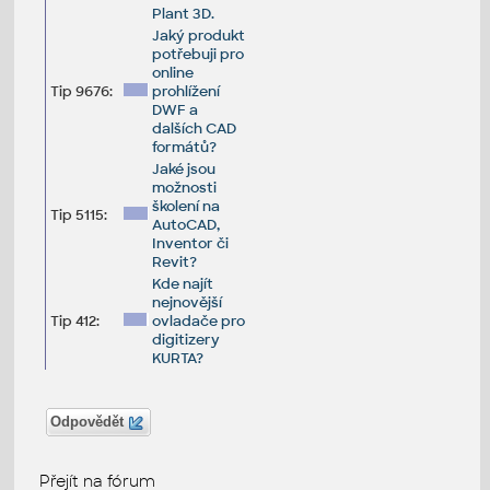
Plant 3D.
Jaký produkt
potřebuji pro
online
Tip 9676:
prohlížení
DWF a
dalších CAD
formátů?
Jaké jsou
možnosti
školení na
Tip 5115:
AutoCAD,
Inventor či
Revit?
Kde najít
nejnovější
Tip 412:
ovladače pro
digitizery
KURTA?
Odpovědět
Přejít na fórum