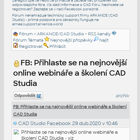
Zaregistrujte se nebo se přihlašte a zašlete váš příspěvek do
odpovídajícího fóra. Viz další informace o
CAD Fóru
. Nechcete se
registrovat? Zeptejte se v naší
Facebook poradně
.
Fórum nenahrazuje technický support firmy ARKANCE (CAD
Studio) - přímá podpora pro zákazníky funguje na
emea.support.arkance.world
Fórum
>
ARKANCE/CAD Studio
>
RSS kanály
Fórum Témata
Nejnovější příspěvky
Najít
Registrovat
Přihlásit
FB: Přihlaste se na nejnovější
online webináře a školení CAD
Studia
archiv
Odpovědět
FB: Přihlaste se na nejnovější online webináře a školení
CAD Studia
CAD Studio Facebook
29.dub.2020 v 10:46
Přihlaste se na nejnovější online webináře a
školení CAD Studia - viz