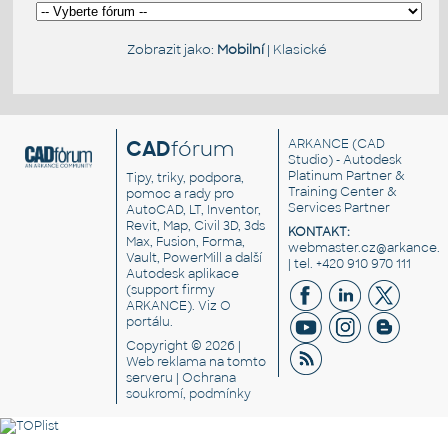
Zobrazit jako:
Mobilní
|
Klasické
CAD
fórum
ARKANCE
(CAD
Studio) - Autodesk
Platinum Partner &
Tipy, triky, podpora,
Training Center &
pomoc a rady pro
Services Partner
AutoCAD, LT, Inventor,
Revit, Map, Civil 3D, 3ds
KONTAKT:
Max, Fusion, Forma,
webmaster.cz@arkance.w
Vault, PowerMill a další
| tel. +420 910 970 111
Autodesk aplikace
(support firmy
ARKANCE). Viz
O
portálu
.
Copyright © 2026 |
Web reklama
na tomto
serveru |
Ochrana
soukromí, podmínky