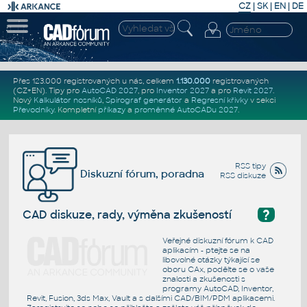
CZ
|
SK
|
EN
|
DE
Přes 123.000 registrovaných u nás, celkem
1.130.000
registrovaných
(CZ+EN)
. Tipy pro
AutoCAD 2027
, pro
Inventor 2027
a pro
Revit 2027
.
Nový
Kalkulátor nosníků
,
Spirograf generátor
a
Regresní křivky
v sekci
Převodníky
.
Kompletní
příkazy
a
proměnné AutoCADu 2027
.
RSS tipy
Diskuzní fórum, poradna
RSS diskuze
?
CAD diskuze, rady, výměna zkušeností
Veřejné diskuzní fórum k CAD
aplikacím - ptejte se na
libovolné otázky týkající se
oboru CAx, podělte se o vaše
znalosti a zkušenosti s
programy AutoCAD, Inventor,
Revit, Fusion, 3ds Max, Vault a s dalšími CAD/BIM/PDM aplikacemi.