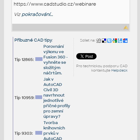
https://www.cadstudio.cz/webinare
Viz
pokračování...
Příbuzné CAD tipy
:
Sdílet na:
Porovnání
výkonu ve
Fusion 360 -
Tip 12865:
vyhněte se
Pro technickou podporu CAD
složitým
kontaktujte
Helpdesk
náčrtům.
Jak v
AutoCAD
Civil 3D
navrhnout
Tip 10959:
jednotlivé
příčné profily
pro zemní
úpravy?
Tvorba
knihovních
Tip 9303:
prvků v
AutoCAD