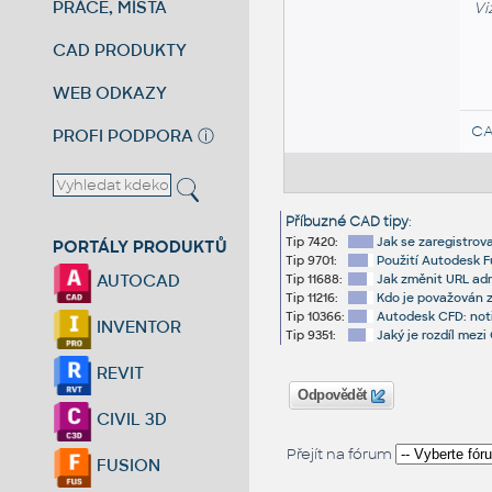
PRÁCE, MÍSTA
Vi
CAD PRODUKTY
WEB ODKAZY
CA
PROFI PODPORA
ⓘ
Příbuzné CAD tipy
:
Tip 7420:
Jak se zaregistrov
PORTÁLY PRODUKTŮ
Tip 9701:
Použití Autodesk F
AUTOCAD
Tip 11688:
Jak změnit URL ad
Tip 11216:
Kdo je považován z
Tip 10366:
Autodesk CFD: not
INVENTOR
Tip 9351:
Jaký je rozdíl me
REVIT
Odpovědět
CIVIL 3D
Přejít na fórum
FUSION