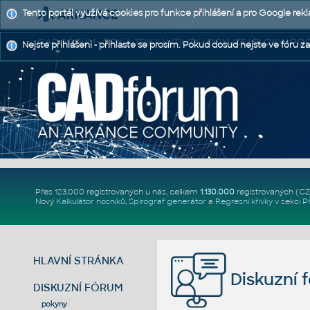
Tento portál využívá cookies pro funkce přihlášení a pro Google rek
CAD FÓRUM - TIPY A TRIKY | UTILITY | DISKUZE | BLOKY |
Nejste přihlášeni - přihlaste se prosím. Pokud dosud nejste ve fóru za
Přes 123.000 registrovaných u nás, celkem
1.130.000
registrovaných (C
Nový
Kalkulátor nosníků
,
Spirograf generátor
a
Regresní křivky
v sekci
P
HLAVNÍ STRÁNKA
Diskuzní 
DISKUZNÍ FÓRUM
pokyny