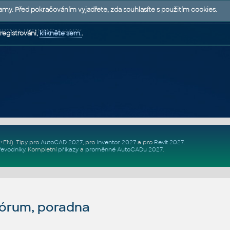
lamy. Před pokračováním vyjadřete, zda souhlasíte s použitím cookies.
 PODPORA | POMOC A RADY
registrováni,
klikněte sem.
.
Z+EN)
. Tipy pro
AutoCAD 2027
, pro
Inventor 2027
a pro
Revit 2027
.
řevodníky
.
Kompletní
příkazy
a
proměnné AutoCADu 2027
.
fórum, poradna