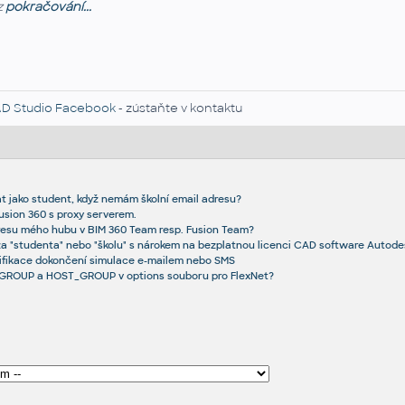
z
pokračování...
D Studio Facebook
- zústaňte v kontaktu
at jako student, když nemám školní email adresu?
usion 360 s proxy serverem.
resu mého hubu v BIM 360 Team resp. Fusion Team?
a "studenta" nebo "školu" s nárokem na bezplatnou licenci CAD software Autode
ifikace dokončení simulace e-mailem nebo SMS
zi GROUP a HOST_GROUP v options souboru pro FlexNet?