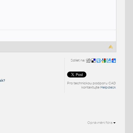
Sdílet na:
sk?
Pro technickou podporu CAD
kontaktujte
Helpdesk
Oprávnění fóra