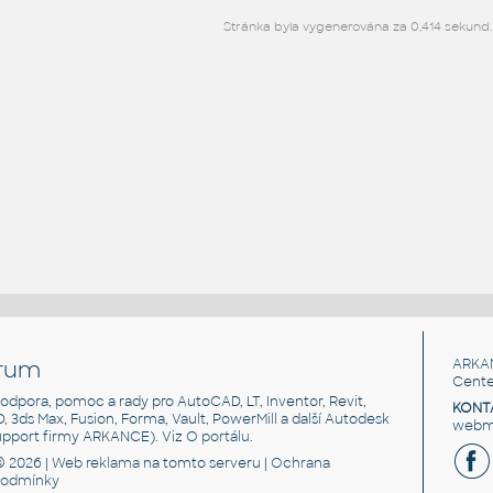
Stránka byla vygenerována za 0,414 sekund.
rum
ARKA
Cente
, podpora, pomoc a rady pro AutoCAD, LT, Inventor, Revit,
KONT
3D, 3ds Max, Fusion, Forma, Vault, PowerMill a další Autodesk
webma
support firmy ARKANCE). Viz
O portálu
.
© 2026 |
Web reklama
na tomto serveru |
Ochrana
podmínky