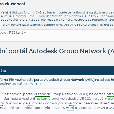
na zkušeností
Veřejné diskuzní fórum k CAD aplikacím - ptejte se na libovolné otázky týkající s
AutoCAD, Inventor, Revit, Fusion, 3ds Max, Vault a s dalšími CAD/BIM/PDM aplikac
odpovídajícího fóra. Viz další informace o
CAD Fóru
. Nechcete se registrovat? Zep
Fórum nenahrazuje technický support firmy ARKANCE (CAD Studio) - přímá po
udio
>
RSS kanály
dní portál Autodesk Group Network (A
ráva
Téma: FB: Mezinárodní portál Autodesk Group Network (AGN) na adrese ht
sláno: 06.kvě.2020 v 21:27
Mezinárodní portál
Autodesk
Group Network (AGN) na adrese
http
informuje o naší online konferenci
Autodesk
LIVE 2021 ve svém člá
tp
s://knowledge.
autodesk
.com/support/
autocad
/learn-explore/c
nual-online-conference-amid-covid-19.
html
#
Autodesk
#AGN #COV