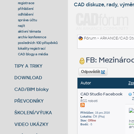
registrace
CAD diskuze, rady, výmě
přihlášení
odhlášení
správa účtu
najít
aktivní témata
archiv konference
Fórum
>
ARKANCE/CAD St
posledních 100 příspěvků
lokality registrací
CAD blogy a média
FB: Mezináro
TIPY A TRIKY
Odpovědět
DOWNLOAD
Autor
Zp
CAD/BIM bloky
CAD Studio Facebook
Za
PŘEVODNÍKY
RSS roboti
ŠKOLENÍ/VÝUKA
Přihlášen:
19.pro.2016
Lokalita:
ČR (Pha)
ht
Stav:
Offline
VIDEO UKÁZKY
Bodů:
-5
an