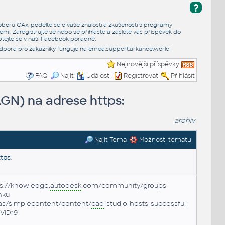
?
e oboru CAx, podělte se o vaše znalosti a zkušenosti s programy
emi. Zaregistrujte se nebo se přihlašte a zašlete váš příspěvek do
tejte se v naší
Facebook poradně
.
dpora pro zákazníky funguje na
emea.support.arkance.world
Nejnovější příspěvky
FAQ
Najít
Události
Registrovat
Přihlásit
GN) na adrese https:
archiv
Najít Téma
Možnosti tématu
tps:
s://knowledge.
autodesk
.com/community/groups
nku
aas/simplecontent/content/
cad
-studio-hosts-successful-
ID19