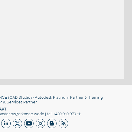
NCE
(CAD Studio) - Autodesk Platinum Partner & Training
r & Services Partner
AKT:
ster.cz@arkance.world | tel. +420 910 970 111