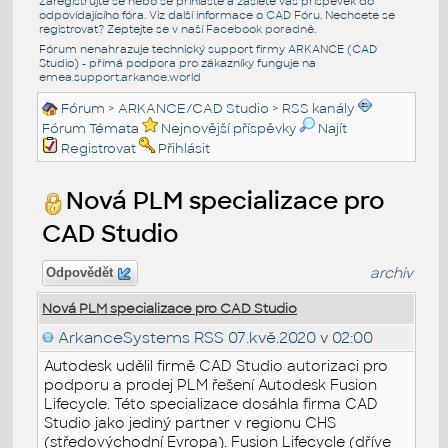
Zaregistrujte se nebo se přihlašte a zašlete váš příspěvek do
odpovídajícího fóra. Viz další informace o
CAD Fóru
. Nechcete se
registrovat? Zeptejte se v naší
Facebook poradně
.
Fórum nenahrazuje technický support firmy ARKANCE (CAD
Studio) - přímá podpora pro zákazníky funguje na
emea.support.arkance.world
Fórum
>
ARKANCE/CAD Studio
>
RSS kanály
Fórum Témata
Nejnovější příspěvky
Najít
Registrovat
Přihlásit
Nová PLM specializace pro
CAD Studio
archiv
Odpovědět
Nová PLM specializace pro CAD Studio
ArkanceSystems RSS
07.kvě.2020 v 02:00
Autodesk udělil firmě CAD Studio autorizaci pro
podporu a prodej PLM řešení Autodesk Fusion
Lifecycle. Této specializace dosáhla firma CAD
Studio jako jediný partner v regionu CHS
(středovýchodní Evropa). Fusion Lifecycle (dříve