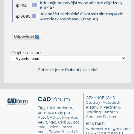
Kde najít nejnovější ovladače pro digitizery
Tip 412:
KURTA?
Jak načíst technické či katastrální mapy do
Tip 5095:
Autodesk Topobase? (Map3D)
Odpovědět
Přejít na fórum
Zobrazit jako:
Mobilní
|
Klasické
CAD
fórum
ARKANCE
(CAD
Studio) - Autodesk
Platinum Partner &
Tipy, triky, podpora,
Training Center &
pomoc a rady pro
Services Partner
AutoCAD, LT, Inventor,
Revit, Map, Civil 3D, 3ds
KONTAKT:
Max, Fusion, Forma,
webmaster.cz@arkance.w
Vault, PowerMill a další
| tel. +420 910 970 111