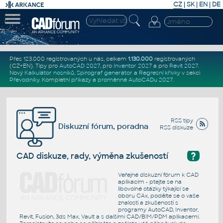
CZ
|
SK
|
EN
|
DE
Přes 123.000 registrovaných u nás, celkem
1.130.000
registrovaných
(CZ+EN)
. Tipy pro
AutoCAD 2027
, pro
Inventor 2027
a pro
Revit 2027
.
Nový
Kalkulátor nosníků
,
Spirograf generátor
a
Regresní křivky
v sekci
Převodníky
.
Kompletní
příkazy
a
proměnné AutoCADu 2027
.
RSS tipy
Diskuzní fórum, poradna
RSS diskuze
?
CAD diskuze, rady, výměna zkušeností
Veřejné diskuzní fórum k CAD
aplikacím - ptejte se na
libovolné otázky týkající se
oboru CAx, podělte se o vaše
znalosti a zkušenosti s
programy AutoCAD, Inventor,
Revit, Fusion, 3ds Max, Vault a s dalšími CAD/BIM/PDM aplikacemi.