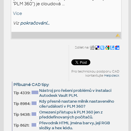
"PLM 360") je cloudová ...
Více
Viz
pokračování...
Sdílet na:
Pro technickou podporu CAD
kontaktujte
Helpdesk
Příbuzné CAD tipy
:
Nástroj pro řešení problémů v instalaci
Tip 4339:
Autodesk Vault PLM.
Kdy přesně nastane milník nastaveného
Tip 8984:
cíle/události v PLM 360?
Omezení přístupu k PLM 360 jen z
Tip 9438:
předdefinovaných počítačů.
Převodník HTML jména barvy, její RGB
Tip 8621:
složky a hex kódu.