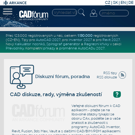
CZ
|
SK
|
EN
|
DE
Přes 123.000 registrovaných u nás, celkem
1.130.000
registrovaných
(CZ+EN)
. Tipy pro
AutoCAD 2027
, pro
Inventor 2027
a pro
Revit 2027
.
Nový
Kalkulátor nosníků
,
Spirograf generátor
a
Regresní křivky
v sekci
Převodníky
.
Kompletní
příkazy
a
proměnné AutoCADu 2027
.
RSS tipy
Diskuzní fórum, poradna
RSS diskuze
?
CAD diskuze, rady, výměna zkušeností
Veřejné diskuzní fórum k CAD
aplikacím - ptejte se na
libovolné otázky týkající se
oboru CAx, podělte se o vaše
znalosti a zkušenosti s
programy AutoCAD, Inventor,
Revit, Fusion, 3ds Max, Vault a s dalšími CAD/BIM/PDM aplikacemi.