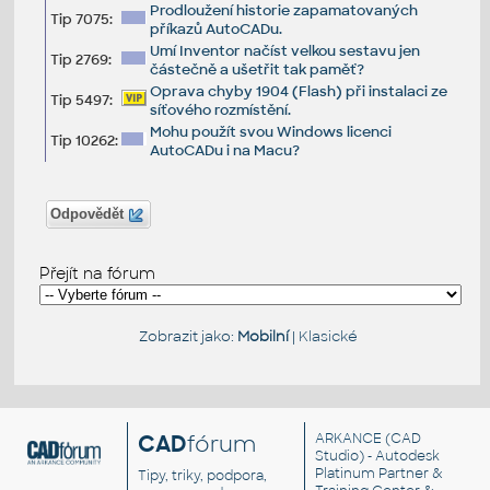
Prodloužení historie zapamatovaných
Tip 7075:
příkazů AutoCADu.
Umí Inventor načíst velkou sestavu jen
Tip 2769:
částečně a ušetřit tak paměť?
Oprava chyby 1904 (Flash) při instalaci ze
Tip 5497:
síťového rozmístění.
Mohu použít svou Windows licenci
Tip 10262:
AutoCADu i na Macu?
Odpovědět
Přejít na fórum
Zobrazit jako:
Mobilní
|
Klasické
CAD
fórum
ARKANCE
(CAD
Studio) - Autodesk
Platinum Partner &
Tipy, triky, podpora,