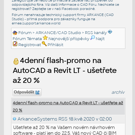
Zaregistrujte se nebo se přihlašte a zašlete váš příspěvek do
odpovídajícího fóra. Viz další informace o
CAD Fóru
. Nechcete se
registrovat? Zeptejte se v naší
Facebook poradně
.
Fórum nenahrazuje technický support firmy ARKANCE (CAD
Studio) - přímá podpora pro zákazníky funguje na
emea.support.arkance.world
Fórum
>
ARKANCE/CAD Studio
>
RSS kanály
Fórum Témata
Nejnovější příspěvky
Najít
Registrovat
Přihlásit
4denní flash-promo na
AutoCAD a Revit LT - ušetřete
až 20 %
archiv
Odpovědět
4denní flash-promo na AutoCAD a Revit LT - ušetřete až
20 %
ArkanceSystems RSS
18.kvě.2020 v 02:00
Ušetřete až 20 % na Vašem novém návrhovém
software - platí jen do 22.5. Váš nový CAD či BIM