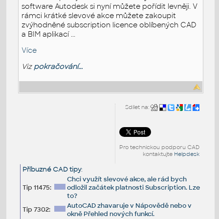
software Autodesk si nyní můžete pořídit levněji. V
rámci krátké slevové akce můžete zakoupit
zvýhodněné subscription licence oblíbených CAD
a BIM aplikací ...
Více
Viz
pokračování...
Sdílet na:
Pro technickou podporu CAD
kontaktujte
Helpdesk
Příbuzné CAD tipy
:
Chci využít slevové akce, ale rád bych
Tip 11475:
odložil začátek platnosti Subscription. Lze
to?
AutoCAD zhavaruje v Nápovědě nebo v
Tip 7302:
okně Přehled nových funkcí.