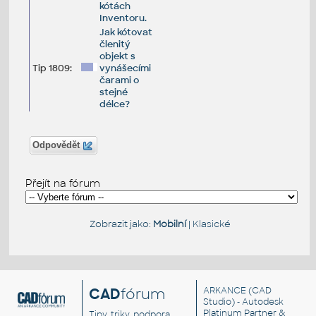
kótách
Inventoru.
Jak kótovat
členitý
objekt s
Tip 1809:
vynášecími
čarami o
stejné
délce?
Odpovědět
Přejít na fórum
Zobrazit jako:
Mobilní
|
Klasické
CAD
fórum
ARKANCE
(CAD
Studio) - Autodesk
Platinum Partner &
Tipy, triky, podpora,