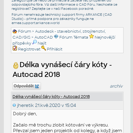
Zaregistrujte se nebo se přihlašte a zašlete váš příspěvek do
odpovídajícího fóra. Viz další informace o
CAD Fóru
. Nechcete se
registrovat? Zeptejte se v naší
Facebook poradně
.
Fórum nenahrazuje technický support firmy ARKANCE (CAD
Studio) - přímá podpora pro zákazníky funguje na
emea.support.arkance.world
Fórum
>
Autodesk - stavebnictví, strojírenství,
CAD/GIS
>
AutoCAD
Fórum Témata
Nejnovější
příspěvky
Najít
Registrovat
Přihlásit
Délka vynášecí čáry kóty -
Autocad 2018
archiv
Odpovědět
Délka vynášecí čáry kóty - Autocad 2018
jheretik
21.kvě.2020 v 15:04
Dobrý den,
Začalo mě trochu zlobit kótování ve výkresu.
Převzal jsem jeden projektík od kolegy, a když jsem