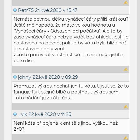
Petr75
21.kvě.2020 v 15:47
Nemáte pevnou délku vynášecí čáry příliš krátkou?
Ještě mě napadá, že máte velkou hodnotu u
"Vynášecí čáry - Odsazení od počátku". Ale to by
zase vynášecí čára nebyla vidět bez ohledu, jestli je
nastavena na pevno, pokud by kótu byla blíže než
je nastavené odsazení.
Zkuste porovnat vlastnosti kót. Třeba pak zjistíte,
co se liší.
johny
22.kvě.2020 v 09:29
Promazat výkres, nechat jen tu kótu. Ujistit se, že to
funguje furt stejně blbě a postnout výkres sem.
Toto hádání je ztráta času.
_vlk
22.kvě.2020 v 11:25
Není kóta připojená k entitě s jinou výškou než
Z=0?