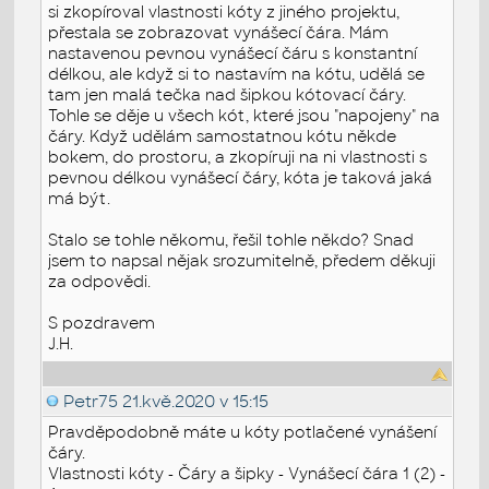
si zkopíroval vlastnosti kóty z jiného projektu,
přestala se zobrazovat vynášecí čára. Mám
nastavenou pevnou vynášecí čáru s konstantní
délkou, ale když si to nastavím na kótu, udělá se
tam jen malá tečka nad šipkou kótovací čáry.
Tohle se děje u všech kót, které jsou "napojeny" na
čáry. Když udělám samostatnou kótu někde
bokem, do prostoru, a zkopíruji na ni vlastnosti s
pevnou délkou vynášecí čáry, kóta je taková jaká
má být.
Stalo se tohle někomu, řešil tohle někdo? Snad
jsem to napsal nějak srozumitelně, předem děkuji
za odpovědi.
S pozdravem
J.H.
Petr75
21.kvě.2020 v 15:15
Pravděpodobně máte u kóty potlačené vynášení
čáry.
Vlastnosti kóty - Čáry a šipky - Vynášecí čára 1 (2) -