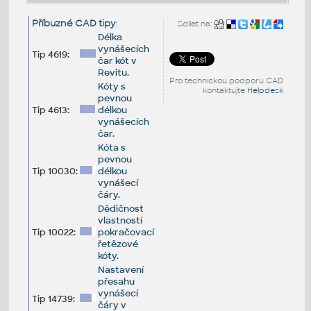
Příbuzné CAD tipy
:
Sdílet na:
Délka
vynášecích
Tip 4619:
čar kót v
Revitu.
Pro technickou podporu CAD
Kóty s
kontaktujte
Helpdesk
pevnou
Tip 4613:
délkou
vynášecích
čar.
Kóta s
pevnou
Tip 10030:
délkou
vynášecí
čáry.
Dědičnost
vlastností
Tip 10022:
pokračovací
řetězové
kóty.
Nastavení
přesahu
vynášecí
Tip 14739:
čáry v