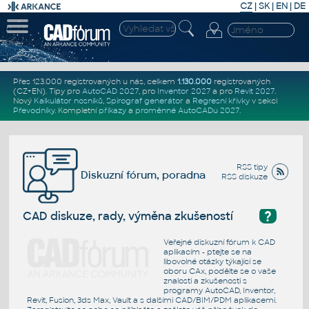
CZ
|
SK
|
EN
|
DE
Přes 123.000 registrovaných u nás, celkem
1.130.000
registrovaných
(CZ+EN)
. Tipy pro
AutoCAD 2027
, pro
Inventor 2027
a pro
Revit 2027
.
Nový
Kalkulátor nosníků
,
Spirograf generátor
a
Regresní křivky
v sekci
Převodníky
.
Kompletní
příkazy
a
proměnné AutoCADu 2027
.
RSS tipy
Diskuzní fórum, poradna
RSS diskuze
?
CAD diskuze, rady, výměna zkušeností
Veřejné diskuzní fórum k CAD
aplikacím - ptejte se na
libovolné otázky týkající se
oboru CAx, podělte se o vaše
znalosti a zkušenosti s
programy AutoCAD, Inventor,
Revit, Fusion, 3ds Max, Vault a s dalšími CAD/BIM/PDM aplikacemi.