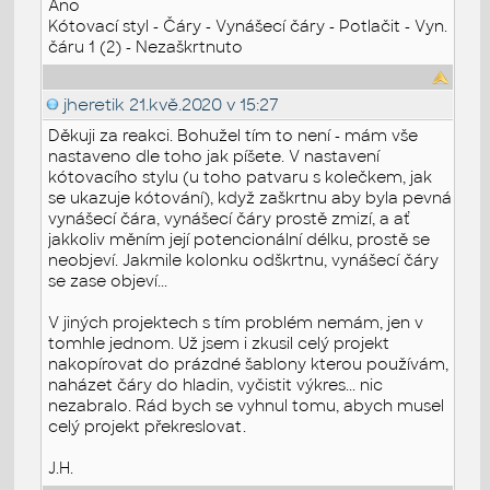
Ano
Kótovací styl - Čáry - Vynášecí čáry - Potlačit - Vyn.
čáru 1 (2) - Nezaškrtnuto
jheretik
21.kvě.2020 v 15:27
Děkuji za reakci. Bohužel tím to není - mám vše
nastaveno dle toho jak píšete. V nastavení
kótovacího stylu (u toho patvaru s kolečkem, jak
se ukazuje kótování), když zaškrtnu aby byla pevná
vynášecí čára, vynášecí čáry prostě zmizí, a ať
jakkoliv měním její potencionální délku, prostě se
neobjeví. Jakmile kolonku odškrtnu, vynášecí čáry
se zase objeví...
V jiných projektech s tím problém nemám, jen v
tomhle jednom. Už jsem i zkusil celý projekt
nakopírovat do prázdné šablony kterou používám,
naházet čáry do hladin, vyčistit výkres... nic
nezabralo. Rád bych se vyhnul tomu, abych musel
celý projekt překreslovat.
J.H.