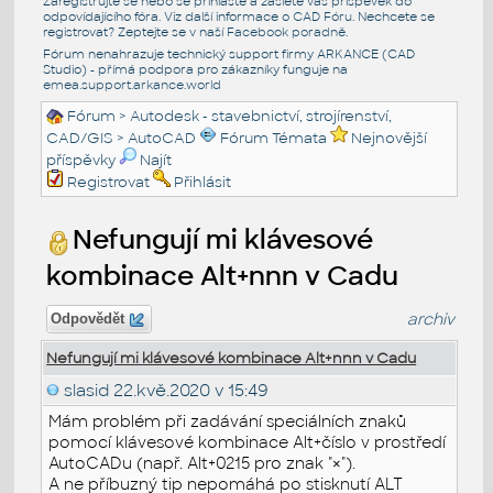
Zaregistrujte se nebo se přihlašte a zašlete váš příspěvek do
odpovídajícího fóra. Viz další informace o
CAD Fóru
. Nechcete se
registrovat? Zeptejte se v naší
Facebook poradně
.
Fórum nenahrazuje technický support firmy ARKANCE (CAD
Studio) - přímá podpora pro zákazníky funguje na
emea.support.arkance.world
Fórum
>
Autodesk - stavebnictví, strojírenství,
CAD/GIS
>
AutoCAD
Fórum Témata
Nejnovější
příspěvky
Najít
Registrovat
Přihlásit
Nefungují mi klávesové
kombinace Alt+nnn v Cadu
archiv
Odpovědět
Nefungují mi klávesové kombinace Alt+nnn v Cadu
slasid
22.kvě.2020 v 15:49
Mám problém při zadávání speciálních znaků
pomocí klávesové kombinace Alt+číslo v prostředí
AutoCADu (např. Alt+0215 pro znak "
").
×
A ne příbuzný tip nepomáhá po stisknutí ALT