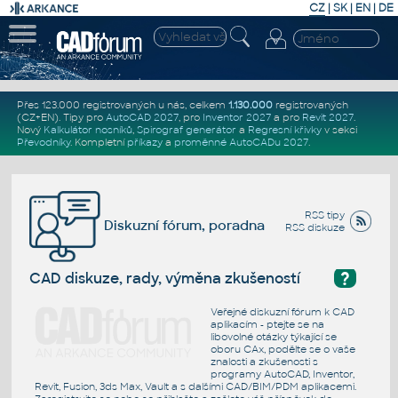
CZ
|
SK
|
EN
|
DE
Přes 123.000 registrovaných u nás, celkem
1.130.000
registrovaných
(CZ+EN)
. Tipy pro
AutoCAD 2027
, pro
Inventor 2027
a pro
Revit 2027
.
Nový
Kalkulátor nosníků
,
Spirograf generátor
a
Regresní křivky
v sekci
Převodníky
.
Kompletní
příkazy
a
proměnné AutoCADu 2027
.
RSS tipy
Diskuzní fórum, poradna
RSS diskuze
?
CAD diskuze, rady, výměna zkušeností
Veřejné diskuzní fórum k CAD
aplikacím - ptejte se na
libovolné otázky týkající se
oboru CAx, podělte se o vaše
znalosti a zkušenosti s
programy AutoCAD, Inventor,
Revit, Fusion, 3ds Max, Vault a s dalšími CAD/BIM/PDM aplikacemi.