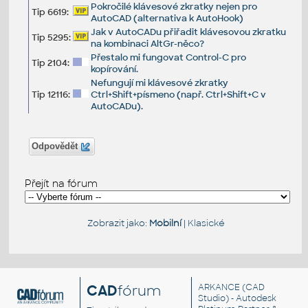
Pokročilé klávesové zkratky nejen pro
Tip 6619:
AutoCAD (alternativa k AutoHook)
Jak v AutoCADu přiřadit klávesovou zkratku
Tip 5295:
na kombinaci AltGr-něco?
Přestalo mi fungovat Control-C pro
Tip 2104:
kopírování.
Nefungují mi klávesové zkratky
Tip 12116:
Ctrl+Shift+písmeno (např. Ctrl+Shift+C v
AutoCADu).
Odpovědět
Přejít na fórum
Zobrazit jako:
Mobilní
|
Klasické
CAD
fórum
ARKANCE
(CAD
Studio) - Autodesk