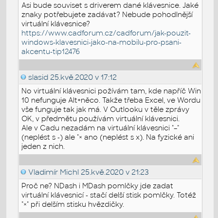
Asi bude souviset s driverem dané klávesnice. Jaké
znaky potřebujete zadávat? Nebude pohodlnější
virtuální klávesnice?
https://www.cadforum.cz/cadforum/jak-pouzit-
windows-klavesnici-jako-na-mobilu-pro-psani-
akcentu-tip12476
slasid
25.kvě.2020 v 17:12
No virtuální klávesnici požívám tam, kde napříč Win
10 nefunguje Alt+něco. Takže třeba Excel, ve Wordu
vše funguje tak jak má. V Outlooku v těle zprávy
OK, v předmětu používám virtuální klávesnici.
Ale v Cadu nezadám na virtuální klávesnici "–"
(neplést s -) ale "× ano (neplést s x). Na fyzické ani
jeden z nich.
Vladimír Michl
25.kvě.2020 v 21:23
Proč ne? NDash i MDash pomlčky jde zadat
virtuální klávesnicí - stačí delší stisk pomlčky. Totéž
"×" při delším stisku hvězdičky.