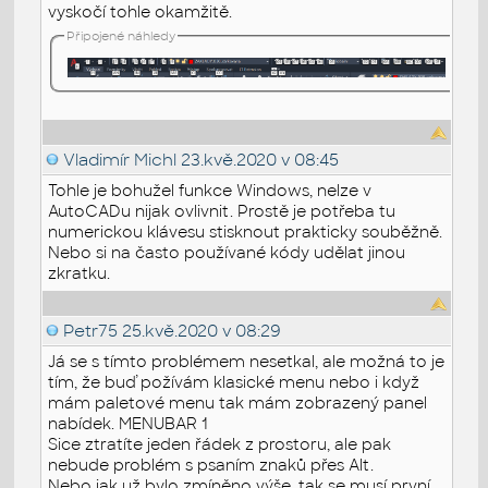
vyskočí tohle okamžitě.
Připojené náhledy
Vladimír Michl
23.kvě.2020 v 08:45
Tohle je bohužel funkce Windows, nelze v
AutoCADu nijak ovlivnit. Prostě je potřeba tu
numerickou klávesu stisknout prakticky souběžně.
Nebo si na často používané kódy udělat jinou
zkratku.
Petr75
25.kvě.2020 v 08:29
Já se s tímto problémem nesetkal, ale možná to je
tím, že buď požívám klasické menu nebo i když
mám paletové menu tak mám zobrazený panel
nabídek. MENUBAR 1
Sice ztratíte jeden řádek z prostoru, ale pak
nebude problém s psaním znaků přes Alt.
Nebo jak už bylo zmíněno výše, tak se musí první