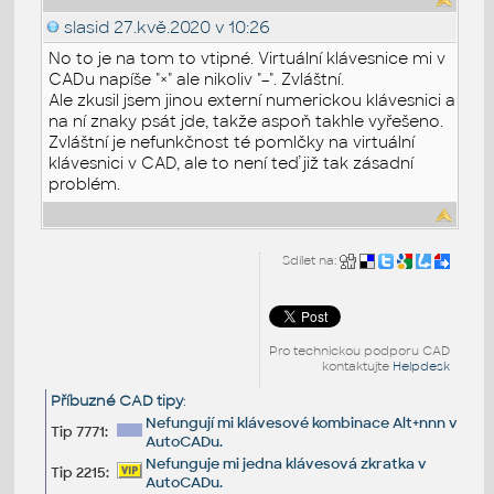
slasid
27.kvě.2020 v 10:26
No to je na tom to vtipné. Virtuální klávesnice mi v
CADu napíše "×" ale nikoliv "–". Zvláštní.
Ale zkusil jsem jinou externí numerickou klávesnici a
na ní znaky psát jde, takže aspoň takhle vyřešeno.
Zvláštní je nefunkčnost té pomlčky na virtuální
klávesnici v CAD, ale to není teď již tak zásadní
problém.
Sdílet na:
Pro technickou podporu CAD
kontaktujte
Helpdesk
Příbuzné CAD tipy
:
Nefungují mi klávesové kombinace Alt+nnn v
Tip 7771:
AutoCADu.
Nefunguje mi jedna klávesová zkratka v
Tip 2215:
AutoCADu.