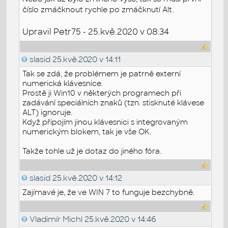
číslo zmáčknout rychle po zmáčknutí Alt.
Upravil Petr75 - 25.kvě.2020 v 08:34
slasid
25.kvě.2020 v 14:11
Tak se zdá, že problémem je patrně externí
numerická klávesnice.
Prostě ji Win10 v některých programech při
zadávání speciálních znaků (tzn. stisknuté klávese
ALT) ignoruje.
Když připojím jinou klávesnici s integrovaným
numerickým blokem, tak je vše OK.
Takže tohle už je dotaz do jiného fóra.
slasid
25.kvě.2020 v 14:12
Zajímavé je, že ve WIN 7 to funguje bezchybně.
Vladimír Michl
25.kvě.2020 v 14:46