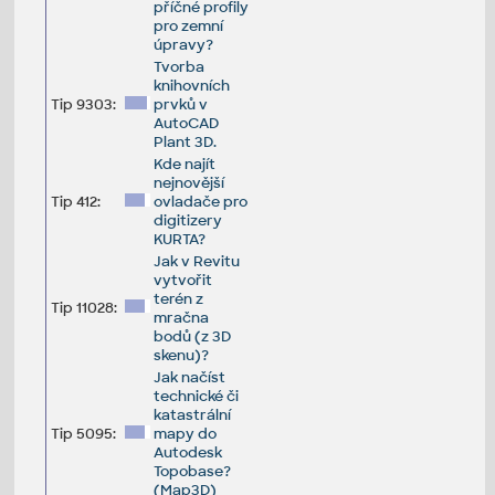
příčné profily
pro zemní
úpravy?
Tvorba
knihovních
Tip 9303:
prvků v
AutoCAD
Plant 3D.
Kde najít
nejnovější
Tip 412:
ovladače pro
digitizery
KURTA?
Jak v Revitu
vytvořit
terén z
Tip 11028:
mračna
bodů (z 3D
skenu)?
Jak načíst
technické či
katastrální
Tip 5095:
mapy do
Autodesk
Topobase?
(Map3D)