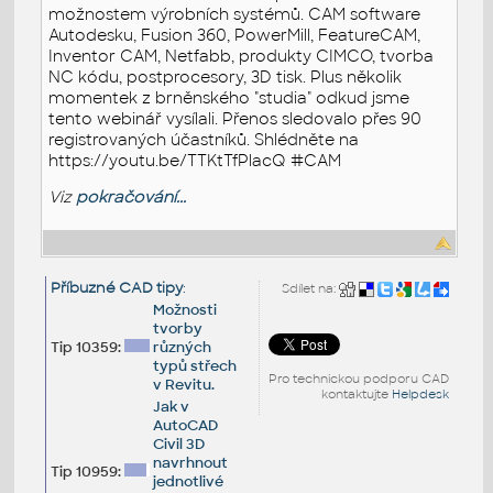
možnostem výrobních systémů. CAM software
Autodesku, Fusion 360, PowerMill, FeatureCAM,
Inventor CAM, Netfabb, produkty CIMCO, tvorba
NC kódu, postprocesory, 3D tisk. Plus několik
momentek z brněnského "studia" odkud jsme
tento webinář vysílali. Přenos sledovalo přes 90
registrovaných účastníků. Shlédněte na
https://youtu.be/TTKtTfPlacQ #CAM
Viz
pokračování...
Příbuzné CAD tipy
:
Sdílet na:
Možnosti
tvorby
Tip 10359:
různých
typů střech
Pro technickou podporu CAD
v Revitu.
kontaktujte
Helpdesk
Jak v
AutoCAD
Civil 3D
navrhnout
Tip 10959:
jednotlivé