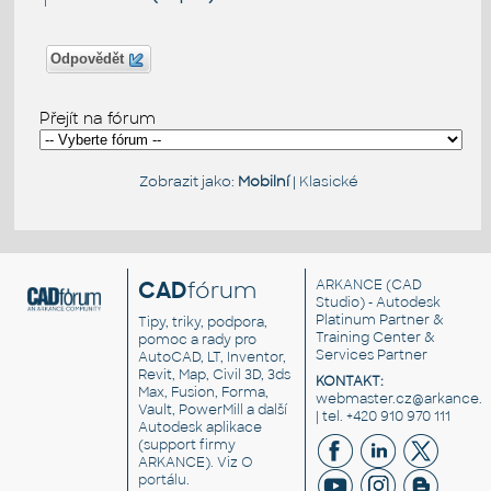
Odpovědět
Přejít na fórum
Zobrazit jako:
Mobilní
|
Klasické
CAD
fórum
ARKANCE
(CAD
Studio) - Autodesk
Platinum Partner &
Tipy, triky, podpora,
Training Center &
pomoc a rady pro
Services Partner
AutoCAD, LT, Inventor,
Revit, Map, Civil 3D, 3ds
KONTAKT:
Max, Fusion, Forma,
webmaster.cz@arkance.w
Vault, PowerMill a další
| tel. +420 910 970 111
Autodesk aplikace
(support firmy
ARKANCE). Viz
O
portálu
.