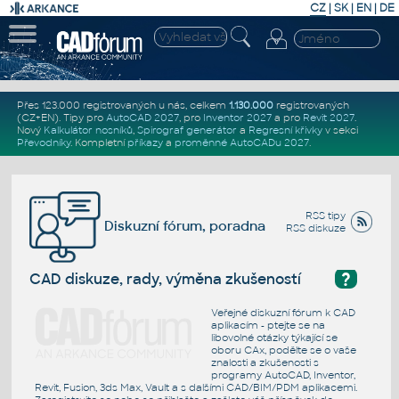
CZ
|
SK
|
EN
|
DE
Přes 123.000 registrovaných u nás, celkem
1.130.000
registrovaných
(CZ+EN)
. Tipy pro
AutoCAD 2027
, pro
Inventor 2027
a pro
Revit 2027
.
Nový
Kalkulátor nosníků
,
Spirograf generátor
a
Regresní křivky
v sekci
Převodníky
.
Kompletní
příkazy
a
proměnné AutoCADu 2027
.
RSS tipy
Diskuzní fórum, poradna
RSS diskuze
?
CAD diskuze, rady, výměna zkušeností
Veřejné diskuzní fórum k CAD
aplikacím - ptejte se na
libovolné otázky týkající se
oboru CAx, podělte se o vaše
znalosti a zkušenosti s
programy AutoCAD, Inventor,
Revit, Fusion, 3ds Max, Vault a s dalšími CAD/BIM/PDM aplikacemi.