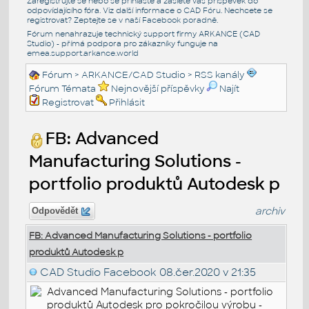
Zaregistrujte se nebo se přihlašte a zašlete váš příspěvek do
odpovídajícího fóra. Viz další informace o
CAD Fóru
. Nechcete se
registrovat? Zeptejte se v naší
Facebook poradně
.
Fórum nenahrazuje technický support firmy ARKANCE (CAD
Studio) - přímá podpora pro zákazníky funguje na
emea.support.arkance.world
Fórum
>
ARKANCE/CAD Studio
>
RSS kanály
Fórum Témata
Nejnovější příspěvky
Najít
Registrovat
Přihlásit
FB: Advanced
Manufacturing Solutions -
portfolio produktů Autodesk p
archiv
Odpovědět
FB: Advanced Manufacturing Solutions - portfolio
produktů Autodesk p
CAD Studio Facebook
08.čer.2020 v 21:35
Advanced Manufacturing Solutions - portfolio
produktů Autodesk pro pokročilou výrobu -