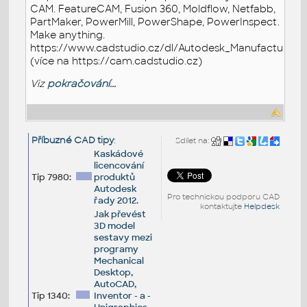
CAM. FeatureCAM, Fusion 360, Moldflow, Netfabb,
PartMaker, PowerMill, PowerShape, PowerInspect.
Make anything.
https://www.cadstudio.cz/dl/Autodesk_Manufacturing.
(více na https://cam.cadstudio.cz)
Viz
pokračování...
Příbuzné CAD tipy
:
Sdílet na:
Kaskádové
licencování
Tip 7980:
produktů
Autodesk
Pro technickou podporu CAD
řady 2012.
kontaktujte
Helpdesk
Jak převést
3D model
sestavy mezi
programy
Mechanical
Desktop,
AutoCAD,
Tip 1340:
Inventor - a -