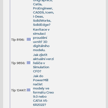
Unigraphics,
Catia,
ProEngineer,
CADDS, Icem,
I-Deas,
SolidWorks,
SolidEdge?
Kavitace v
simulaci
proudění
Tip 8196:
uvnitř 3D
digitálního
modelu.
Jak zjistit
aktuální verzi
Tip 9856:
řešiče v
Simulation
CFD?
Jak do
PowerMill
načíst
modely ve
Tip 13447:
formátu Creo
9.0 nebo
CATIA V5-
6R2022?