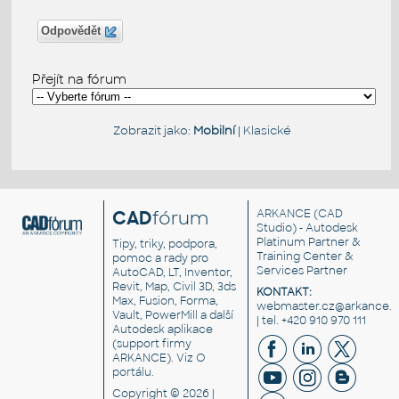
Odpovědět
Přejít na fórum
Zobrazit jako:
Mobilní
|
Klasické
CAD
fórum
ARKANCE
(CAD
Studio) - Autodesk
Platinum Partner &
Tipy, triky, podpora,
Training Center &
pomoc a rady pro
Services Partner
AutoCAD, LT, Inventor,
Revit, Map, Civil 3D, 3ds
KONTAKT:
Max, Fusion, Forma,
webmaster.cz@arkance.w
Vault, PowerMill a další
| tel. +420 910 970 111
Autodesk aplikace
(support firmy
ARKANCE). Viz
O
portálu
.
Copyright © 2026 |