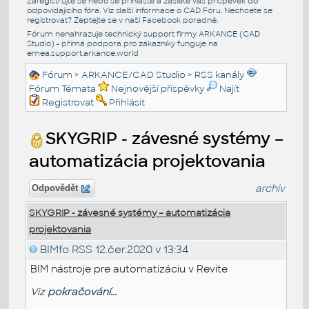
Zaregistrujte se nebo se přihlašte a zašlete váš příspěvek do
odpovídajícího fóra. Viz další informace o
CAD Fóru
. Nechcete se
registrovat? Zeptejte se v naší
Facebook poradně
.
Fórum nenahrazuje technický support firmy ARKANCE (CAD
Studio) - přímá podpora pro zákazníky funguje na
emea.support.arkance.world
Fórum
>
ARKANCE/CAD Studio
>
RSS kanály
Fórum Témata
Nejnovější příspěvky
Najít
Registrovat
Přihlásit
SKYGRIP - závesné systémy –
automatizácia projektovania
archiv
Odpovědět
SKYGRIP - závesné systémy – automatizácia
projektovania
BIMfo RSS
12.čer.2020 v 13:34
BIM nástroje pre automatizáciu v Revite
Viz
pokračování...