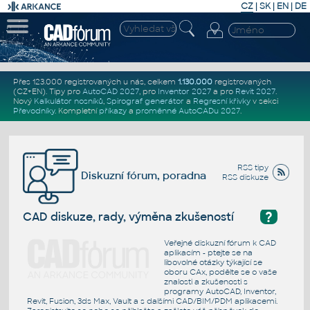
CZ
|
SK
|
EN
|
DE
Přes 123.000 registrovaných u nás, celkem
1.130.000
registrovaných
(CZ+EN)
. Tipy pro
AutoCAD 2027
, pro
Inventor 2027
a pro
Revit 2027
.
Nový
Kalkulátor nosníků
,
Spirograf generátor
a
Regresní křivky
v sekci
Převodníky
.
Kompletní
příkazy
a
proměnné AutoCADu 2027
.
RSS tipy
Diskuzní fórum, poradna
RSS diskuze
?
CAD diskuze, rady, výměna zkušeností
Veřejné diskuzní fórum k CAD
aplikacím - ptejte se na
libovolné otázky týkající se
oboru CAx, podělte se o vaše
znalosti a zkušenosti s
programy AutoCAD, Inventor,
Revit, Fusion, 3ds Max, Vault a s dalšími CAD/BIM/PDM aplikacemi.