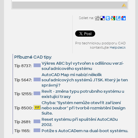
Sdílet na:
Pro technickou podporu CAD
kontaktujte
Helpdesk
Příbuzné CAD tipy
:
Výkres ABC byl vytvořen s odlišnou verzí­
Tip 8737:
souřadnicového systému
AutoCAD Map mi nabízí několik
Tip 5647:
souřadnicových systémů JTSK. Který je ten
správný?
Revit - změna typu potrubního systému u
Tip 12155:
existující trasy
Chyba: "Systém nemůže otevřít zařízení
Tip 8500:
nebo soubor" při tvorbě rozmístění Design
Suite.
Reset systému při spuštění AutoCADu
Tip 2681:
2002.
Tip 1165:
Potíže s AutoCADem na dual-boot systému.