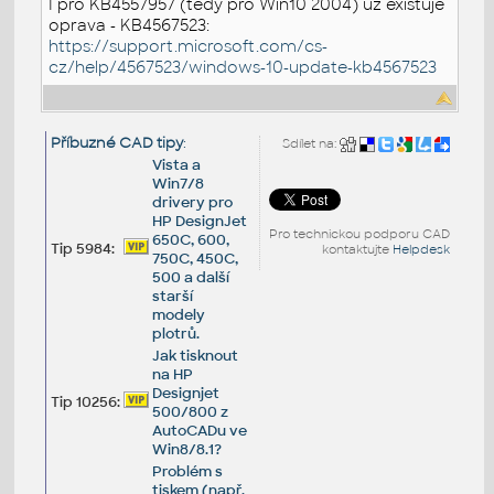
I pro KB4557957 (tedy pro Win10 2004) už existuje
oprava - KB4567523:
https://support.microsoft.com/cs-
cz/help/4567523/windows-10-update-kb4567523
Příbuzné CAD tipy
:
Sdílet na:
Vista a
Win7/8
drivery pro
HP DesignJet
Pro technickou podporu CAD
650C, 600,
Tip 5984:
kontaktujte
Helpdesk
750C, 450C,
500 a další
starší
modely
plotrů.
Jak tisknout
na HP
Designjet
Tip 10256:
500/800 z
AutoCADu ve
Win8/8.1?
Problém s
tiskem (např.