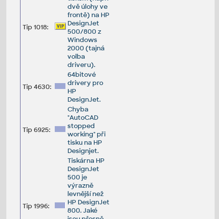
dvě úlohy ve
frontě) na HP
DesignJet
Tip 1018:
500/800 z
Windows
2000 (tajná
volba
driveru).
64bitové
drivery pro
Tip 4630:
HP
DesignJet.
Chyba
"AutoCAD
stopped
Tip 6925:
working" při
tisku na HP
Designjet.
Tiskárna HP
DesignJet
500 je
výrazně
levnější než
HP DesignJet
Tip 1996:
800. Jaké
jsou přesně