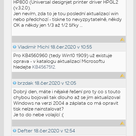
HP800 (Universal designjet printer driver HPGL2
(v.3.2.0).
Jen nevím, zda to je tou poslední aktualizací win
nebo předchozí - tiskne to nevyzpytatelně, někdy
OK a někdy jen 1/3 až 1/2 šířky ...
Vladimír Michl
18.čer.2020 v 10:55
Pro
KB4560960 (tedy Win10 1909) už existuje
oprava - v katalogu aktualizací Microsoftu
hledejte
KB4567512.
brzdak
18.čer.2020 v 12:05
Dobrý den, máte i nějaké řešení pro ty co s touto
chybou bojovali tak dlouho až se jim aktualizoval
Windows na verzi 2004 a záplata co má opravit
tisk nelze nainstalovat?
Je to do nebe volající :(
Defter
18.čer.2020 v 12:54