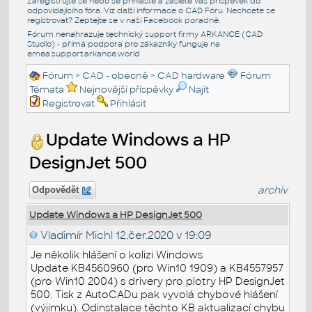
Zaregistrujte se nebo se přihlašte a zašlete váš příspěvek do
odpovídajícího fóra. Viz další informace o
CAD Fóru
. Nechcete se
registrovat? Zeptejte se v naší
Facebook poradně
.
Fórum nenahrazuje technický support firmy ARKANCE (CAD
Studio) - přímá podpora pro zákazníky funguje na
emea.support.arkance.world
Fórum
>
CAD - obecně
>
CAD hardware
Fórum
Témata
Nejnovější příspěvky
Najít
Registrovat
Přihlásit
Update Windows a HP
DesignJet 500
archiv
Odpovědět
Update Windows a HP DesignJet 500
Vladimír Michl
12.čer.2020 v 19:09
Je několik hlášení o kolizi Windows
Update KB4560960 (pro Win10 1909) a KB4557957
(pro Win10 2004) s drivery pro plotry HP DesignJet
500. Tisk z AutoCADu pak vyvolá chybové hlášení
(výjimku). Odinstalace těchto KB aktualizací chybu