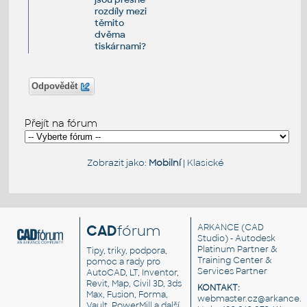
rozdíly mezi
těmito
dvěma
tiskárnami?
Odpovědět
Přejít na fórum
Zobrazit jako:
Mobilní
|
Klasické
CAD
fórum
ARKANCE
(CAD
Studio) - Autodesk
Platinum Partner &
Tipy, triky, podpora,
Training Center &
pomoc a rady pro
Services Partner
AutoCAD, LT, Inventor,
Revit, Map, Civil 3D, 3ds
KONTAKT:
Max, Fusion, Forma,
webmaster.cz@arkance.w
Vault, PowerMill a další