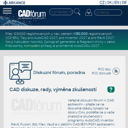
CZ
|
SK
|
EN
|
DE
Přes 123.000 registrovaných u nás, celkem
1.130.000
registrovaných
(CZ+EN)
. Tipy pro
AutoCAD 2027
, pro
Inventor 2027
a pro
Revit 2027
.
Nový
Kalkulátor nosníků
,
Spirograf generátor
a
Regresní křivky
v sekci
Převodníky
.
Kompletní
příkazy
a
proměnné AutoCADu 2027
.
RSS tipy
Diskuzní fórum, poradna
RSS diskuze
?
CAD diskuze, rady, výměna zkušeností
Veřejné diskuzní fórum k CAD
aplikacím - ptejte se na
libovolné otázky týkající se
oboru CAx, podělte se o vaše
znalosti a zkušenosti s
programy AutoCAD, Inventor,
Revit, Fusion, 3ds Max, Vault a s dalšími CAD/BIM/PDM aplikacemi.