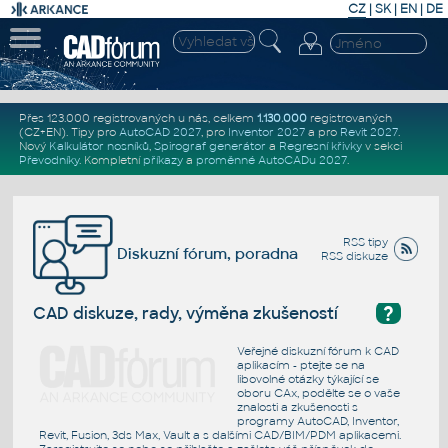
CZ
|
SK
|
EN
|
DE
Přes 123.000 registrovaných u nás, celkem
1.130.000
registrovaných
(CZ+EN)
. Tipy pro
AutoCAD 2027
, pro
Inventor 2027
a pro
Revit 2027
.
Nový
Kalkulátor nosníků
,
Spirograf generátor
a
Regresní křivky
v sekci
Převodníky
.
Kompletní
příkazy
a
proměnné AutoCADu 2027
.
RSS tipy
Diskuzní fórum, poradna
RSS diskuze
?
CAD diskuze, rady, výměna zkušeností
Veřejné diskuzní fórum k CAD
aplikacím - ptejte se na
libovolné otázky týkající se
oboru CAx, podělte se o vaše
znalosti a zkušenosti s
programy AutoCAD, Inventor,
Revit, Fusion, 3ds Max, Vault a s dalšími CAD/BIM/PDM aplikacemi.