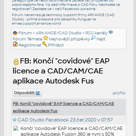
Zaregistrujte se nebo se přihlašte a zašlete váš příspěvek do
odpovídajícího fóra. Viz další informace o
CAD Fóru
. Nechcete se
registrovat? Zeptejte se v naší
Facebook poradně
.
Fórum nenahrazuje technický support firmy ARKANCE (CAD
Studio) - přímá podpora pro zákazníky funguje na
emea.support.arkance.world
Fórum
>
ARKANCE/CAD Studio
>
RSS kanály
Fórum Témata
Nejnovější příspěvky
Najít
Registrovat
Přihlásit
FB: Končí "covidové" EAP
licence a CAD/CAM/CAE
aplikace Autodesk Fus
archiv
Odpovědět
FB: Končí "covidové" EAP licence a CAD/CAM/CAE
aplikace Autodesk Fus
CAD Studio Facebook
23.čer.2020 v 07:57
Končí "covidové" EAP licence a CAD/CAM/CAE
aplikace Autodesk Fusion 360 je nyní s 50%