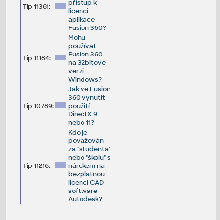
přístup k
Tip 11361:
licenci
aplikace
Fusion 360?
Mohu
používat
Fusion 360
Tip 11184:
na 32bitové
verzi
Windows?
Jak ve Fusion
360 vynutit
Tip 10789:
použití
DirectX 9
nebo 11?
Kdo je
považován
za "studenta"
nebo "školu" s
Tip 11216:
nárokem na
bezplatnou
licenci CAD
software
Autodesk?