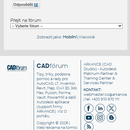
Odpovědět
Přejít na fórum
Zobrazit jako:
Mobilní
|
Klasické
CAD
fórum
ARKANCE
(CAD
Studio) - Autodesk
Platinum Partner &
Tipy, triky, podpora,
Training Center &
pomoc a rady pro
Services Partner
AutoCAD, LT, Inventor,
Revit, Map, Civil 3D, 3ds
KONTAKT:
Max, Fusion, Forma,
webmaster.cz@arkance.w
Vault, PowerMill a další
| tel. +420 910 970 111
Autodesk aplikace
(support firmy
ARKANCE). Viz
O
portálu
.
Copyright © 2026 |
Web reklama
na tomto