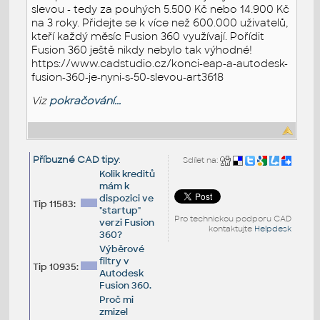
slevou - tedy za pouhých 5.500 Kč nebo 14.900 Kč
na 3 roky. Přidejte se k více než 600.000 uživatelů,
kteří každý měsíc Fusion 360 využívají. Pořídit
Fusion 360 ještě nikdy nebylo tak výhodné!
https://www.cadstudio.cz/konci-eap-a-autodesk-
fusion-360-je-nyni-s-50-slevou-art3618
Viz
pokračování...
Příbuzné CAD tipy
:
Sdílet na:
Kolik kreditů
mám k
dispozici ve
Tip 11583:
"startup"
Pro technickou podporu CAD
verzi Fusion
kontaktujte
Helpdesk
360?
Výběrové
filtry v
Tip 10935:
Autodesk
Fusion 360.
Proč mi
zmizel