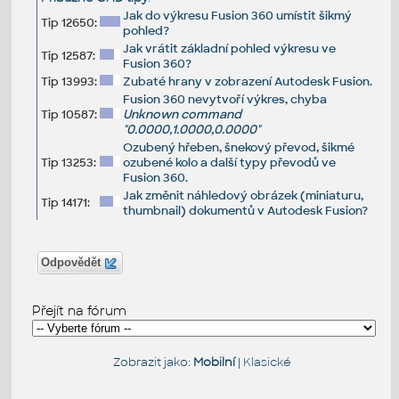
Jak do výkresu Fusion 360 umístit šikmý
Tip 12650:
pohled?
Jak vrátit základní pohled výkresu ve
Tip 12587:
Fusion 360?
Tip 13993:
Zubaté hrany v zobrazení Autodesk Fusion.
Fusion 360 nevytvoří výkres, chyba
Tip 10587:
Unknown command
"0.0000,1.0000,0.0000"
Ozubený hřeben, šnekový převod, šikmé
Tip 13253:
ozubené kolo a další typy převodů ve
Fusion 360.
Jak změnit náhledový obrázek (miniaturu,
Tip 14171:
thumbnail) dokumentů v Autodesk Fusion?
Odpovědět
Přejít na fórum
Zobrazit jako:
Mobilní
|
Klasické