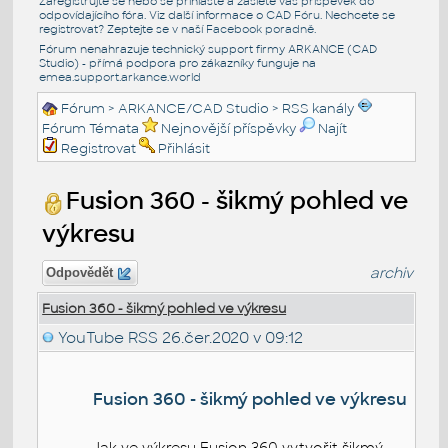
Zaregistrujte se nebo se přihlašte a zašlete váš příspěvek do
odpovídajícího fóra. Viz další informace o
CAD Fóru
. Nechcete se
registrovat? Zeptejte se v naší
Facebook poradně
.
Fórum nenahrazuje technický support firmy ARKANCE (CAD
Studio) - přímá podpora pro zákazníky funguje na
emea.support.arkance.world
Fórum
>
ARKANCE/CAD Studio
>
RSS kanály
Fórum Témata
Nejnovější příspěvky
Najít
Registrovat
Přihlásit
Fusion 360 - šikmý pohled ve
výkresu
archiv
Odpovědět
Fusion 360 - šikmý pohled ve výkresu
YouTube RSS
26.čer.2020 v 09:12
Fusion 360 - šikmý pohled ve výkresu