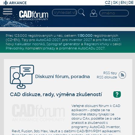
CZ
|
SK
|
EN
|
DE
Přes 123.000 registrovaných u nás, celkem
1.130.000
registrovaných
(CZ+EN)
. Tipy pro
AutoCAD 2027
, pro
Inventor 2027
a pro
Revit 2027
.
Nový
Kalkulátor nosníků
,
Spirograf generátor
a
Regresní křivky
v sekci
Převodníky
.
Kompletní
příkazy
a
proměnné AutoCADu 2027
.
RSS tipy
Diskuzní fórum, poradna
RSS diskuze
?
CAD diskuze, rady, výměna zkušeností
Veřejné diskuzní fórum k CAD
aplikacím - ptejte se na
libovolné otázky týkající se
oboru CAx, podělte se o vaše
znalosti a zkušenosti s
programy AutoCAD, Inventor,
Revit, Fusion, 3ds Max, Vault a s dalšími CAD/BIM/PDM aplikacemi.