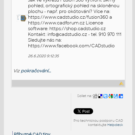
Jak ve výkresu Fusion 360 vytvořit šikmý
pohled, ortografický pohled na skloněnou
plochu - např. pro okótování? Více na:
https://www.cadstudio.cz/fusion360 a
https://www.cadforum.cz Licence
software: https://shop.cadstudio.cz
Kontakt: info@cadstudio.cz - tel. 910 970 111
Sledujte nás na:
https://www.facebook.com/CADstudio
26.6.2020 9:12:35
Viz
pokračování...
Sdílet na:
Pro technickou podporu CAD
kontaktujte
Helpdesk
Příbuzné CAD tipy
: