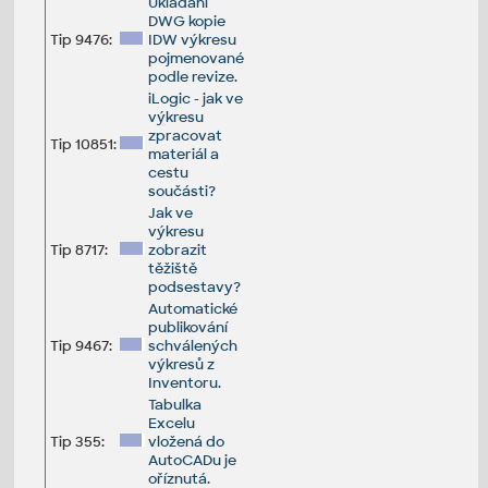
Ukládání
DWG kopie
Tip 9476:
IDW výkresu
pojmenované
podle revize.
iLogic - jak ve
výkresu
zpracovat
Tip 10851:
materiál a
cestu
součásti?
Jak ve
výkresu
Tip 8717:
zobrazit
těžiště
podsestavy?
Automatické
publikování
Tip 9467:
schválených
výkresů z
Inventoru.
Tabulka
Excelu
Tip 355:
vložená do
AutoCADu je
oříznutá.