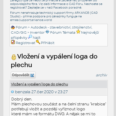
Zaregistrujte se nebo se přihlašte a zašlete váš příspěvek do
odpovídajícího fóra. Viz další informace o
CAD Fóru
. Nechcete se
registrovat? Zeptejte se v naší
Facebook poradně
.
Fórum nenahrazuje technický support firmy ARKANCE (CAD
Studio) - přímá podpora pro zákazníky funguje na
emea.support.arkance.world
Fórum
>
Autodesk - stavebnictví, strojírenství,
CAD/GIS
>
Inventor
Fórum Témata
Nejnovější
příspěvky
Najít
Registrovat
Přihlásit
Vložení a vypálení loga do
plechu
archiv
Odpovědět
Vložení a vypálení loga do plechu
benzala
27.čer.2020 v 23:27
Dobrý den.
Mám plechovou součást a na čelní stranu "krabice"
potřebuji vložit a později vyříznout logo
které mám ve formátu DWG. A nějak se mi to