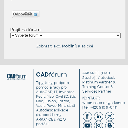
Odpovědět
Přejít na fórum
Zobrazit jako:
Mobilní
|
Klasické
CAD
fórum
ARKANCE
(CAD
Studio) - Autodesk
Platinum Partner &
Tipy, triky, podpora,
Training Center &
pomoc a rady pro
Services Partner
AutoCAD, LT, Inventor,
Revit, Map, Civil 3D, 3ds
KONTAKT:
Max, Fusion, Forma,
webmaster.cz@arkance.w
Vault, PowerMill a další
| tel. +420 910 970 111
Autodesk aplikace
(support firmy
ARKANCE). Viz
O
portálu
.