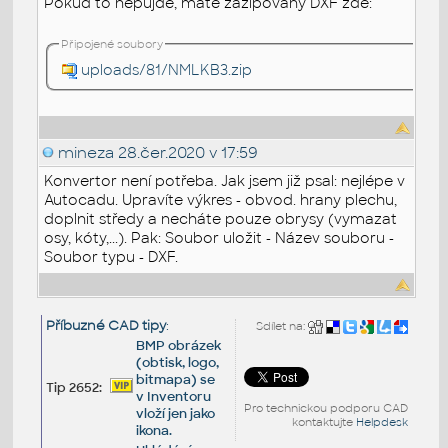
Pokud to nepůjde, máte zazipovaný DXF zde:
Připojené soubory
uploads/81/NMLKB3.zip
mineza
28.čer.2020 v 17:59
Konvertor není potřeba. Jak jsem již psal: nejlépe v
Autocad
u. Upravíte výkres - obvod. hrany plechu,
doplnit středy a necháte pouze obrysy (vymazat
osy, kóty,...). Pak: Soubor uložit - Název souboru -
Soubor typu -
DXF.
Příbuzné CAD tipy
:
Sdílet na:
BMP obrázek
(obtisk, logo,
bitmapa) se
Tip 2652:
v Inventoru
Pro technickou podporu CAD
vloží jen jako
kontaktujte
Helpdesk
ikona.