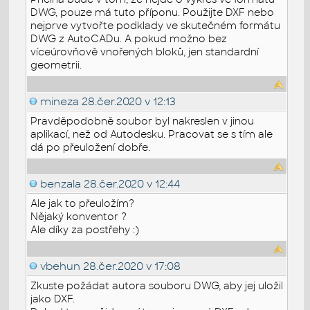
DWG, pouze má tuto příponu. Použijte DXF nebo
nejprve vytvořte podklady ve skutečném formátu
DWG z AutoCADu. A pokud možno bez
víceúrovňově vnořených bloků, jen standardní
geometrii.
mineza
28.čer.2020 v 12:13
Pravděpodobně soubor byl nakreslen v jinou
aplikací, než od Autodesku. Pracovat se s tím ale
dá po přeuložení dobře.
benzala
28.čer.2020 v 12:44
Ale jak to přeuložím?
Nějaký konventor ?
Ale díky za postřehy :)
vbehun
28.čer.2020 v 17:08
Zkuste požádat autora souboru DWG, aby jej uložil
jako DXF.