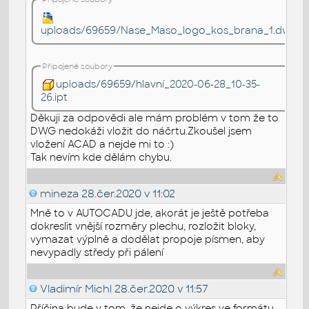
uploads/69659/Nase_Maso_logo_kos_brana_1.dwg
Připojené soubory
uploads/69659/hlavní_2020-06-28_10-35-
26.ipt
Děkuji za odpovědi ale mám problém v tom že to
DWG nedokáži vložit do náčrtu.Zkoušel jsem
vložení ACAD a nejde mi to :)
Tak nevím kde dělám chybu.
mineza
28.čer.2020 v 11:02
Mně to v AUTOCADU jde, akorát je ještě potřeba
dokreslit vnější rozměry plechu, rozložit bloky,
vymazat výplně a dodělat propoje písmen, aby
nevypadly středy při pálení
Vladimír Michl
28.čer.2020 v 11:57
Příčina bude v tom, že nejde o výkres ve formátu