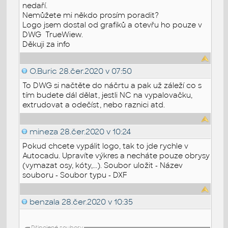
nedaří.
Nemůžete mi někdo prosím poradit?
Logo jsem dostal od grafiků a otevřu ho pouze v
DWG TrueWiew.
Děkuji za info
O.Buric
28.čer.2020 v 07:50
To DWG si načtěte do náčrtu a pak už záleží co s
tím budete dál dělat, jestli NC na vypalovačku,
extrudovat a odečíst, nebo raznici atd.
mineza
28.čer.2020 v 10:24
Pokud chcete vypálit logo, tak to jde rychle v
Autocadu. Upravíte výkres a necháte pouze obrysy
(vymazat osy, kóty,...). Soubor uložit - Název
souboru - Soubor typu - DXF
benzala
28.čer.2020 v 10:35
Připojené soubory