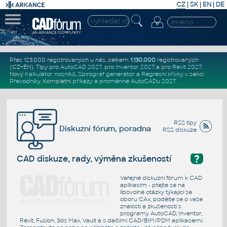
CZ
|
SK
|
EN
|
DE
Přes 123.000 registrovaných u nás, celkem
1.130.000
registrovaných
(CZ+EN)
. Tipy pro
AutoCAD 2027
, pro
Inventor 2027
a pro
Revit 2027
.
Nový
Kalkulátor nosníků
,
Spirograf generátor
a
Regresní křivky
v sekci
Převodníky
.
Kompletní
příkazy
a
proměnné AutoCADu 2027
.
RSS tipy
Diskuzní fórum, poradna
RSS diskuze
?
CAD diskuze, rady, výměna zkušeností
Veřejné diskuzní fórum k CAD
aplikacím - ptejte se na
libovolné otázky týkající se
oboru CAx, podělte se o vaše
znalosti a zkušenosti s
programy AutoCAD, Inventor,
Revit, Fusion, 3ds Max, Vault a s dalšími CAD/BIM/PDM aplikacemi.