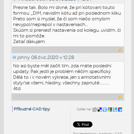
Presne tak. Bolo mi divné, že pri kótovani touto
formou _DIM, nevidím kótu až pri poslednom kliku.
Preto som si myslel, že či som niečo omylom
nevypol/neprepol v nastaveniach...
Skúsim si preniesť nastavenia od kolegu, uvidím, či
mi to pomôže.
Zatiaľ ďakujem
johny
08.čvc.2020 v 12:28
No asi byste měl začít tím, zda máte poslední
updaty. Pak jestli je problém něčím specifický.
Dělá to i v novém výkrese, jen s annotativními
styly/se všemi, hladiny, všechny zapnuté...........
Atd.
Příbuzné CAD tipy
:
Sdílet na:
Pro technickou podporu CAD