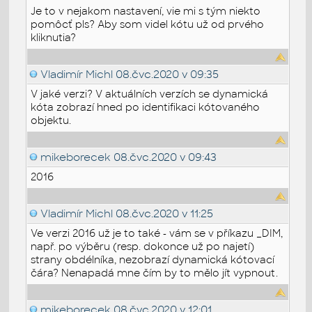
Je to v nejakom nastavení, vie mi s tým niekto
pomôcť pls? Aby som videl kótu už od prvého
kliknutia?
Vladimír Michl
08.čvc.2020 v 09:35
V jaké verzi? V aktuálních verzích se dynamická
kóta zobrazí hned po identifikaci kótovaného
objektu.
mikeborecek
08.čvc.2020 v 09:43
2016
Vladimír Michl
08.čvc.2020 v 11:25
Ve verzi 2016 už je to také - vám se v příkazu _DIM,
např. po výběru (resp. dokonce už po najetí)
strany obdélníka, nezobrazí dynamická kótovací
čára? Nenapadá mne čím by to mělo jít vypnout.
mikeborecek
08.čvc.2020 v 12:01