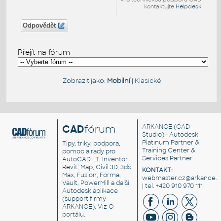
kontaktujte
Helpdesk
Odpovědět
Přejít na fórum
Zobrazit jako:
Mobilní
|
Klasické
CAD
fórum
ARKANCE
(CAD
Studio) - Autodesk
Platinum Partner &
Tipy, triky, podpora,
Training Center &
pomoc a rady pro
Services Partner
AutoCAD, LT, Inventor,
Revit, Map, Civil 3D, 3ds
KONTAKT:
Max, Fusion, Forma,
webmaster.cz@arkance.w
Vault, PowerMill a další
| tel. +420 910 970 111
Autodesk aplikace
(support firmy
ARKANCE). Viz
O
portálu
.