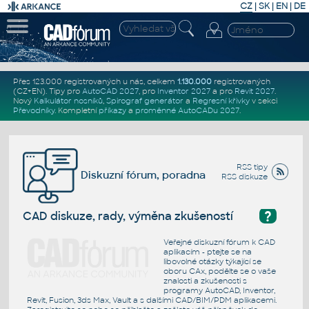
CZ
|
SK
|
EN
|
DE
Přes 123.000 registrovaných u nás, celkem
1.130.000
registrovaných
(CZ+EN)
. Tipy pro
AutoCAD 2027
, pro
Inventor 2027
a pro
Revit 2027
.
Nový
Kalkulátor nosníků
,
Spirograf generátor
a
Regresní křivky
v sekci
Převodníky
.
Kompletní
příkazy
a
proměnné AutoCADu 2027
.
RSS tipy
Diskuzní fórum, poradna
RSS diskuze
?
CAD diskuze, rady, výměna zkušeností
Veřejné diskuzní fórum k CAD
aplikacím - ptejte se na
libovolné otázky týkající se
oboru CAx, podělte se o vaše
znalosti a zkušenosti s
programy AutoCAD, Inventor,
Revit, Fusion, 3ds Max, Vault a s dalšími CAD/BIM/PDM aplikacemi.