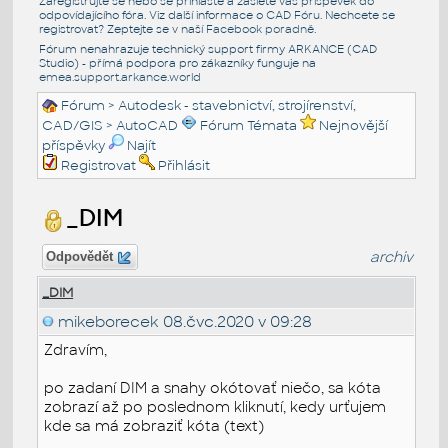
Zaregistrujte se nebo se přihlašte a zašlete váš příspěvek do
odpovídajícího fóra. Viz další informace o
CAD Fóru
. Nechcete se
registrovat? Zeptejte se v naší
Facebook poradně
.
Fórum nenahrazuje technický support firmy ARKANCE (CAD
Studio) - přímá podpora pro zákazníky funguje na
emea.support.arkance.world
Fórum
>
Autodesk - stavebnictví, strojírenství,
CAD/GIS
>
AutoCAD
Fórum Témata
Nejnovější
příspěvky
Najít
Registrovat
Přihlásit
_DIM
archiv
Odpovědět
_DIM
mikeborecek
08.čvc.2020 v 09:28
Zdravím,
po zadaní DIM a snahy okótovať niečo, sa kóta
zobrazí až po poslednom kliknutí, kedy urťujem
kde sa má zobraziť kóta (text)