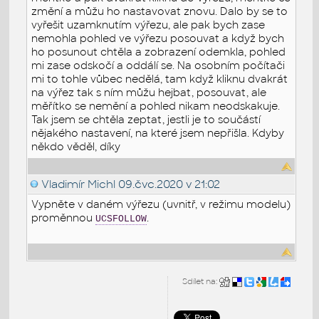
změní a můžu ho nastavovat znovu. Dalo by se to
vyřešit uzamknutím výřezu, ale pak bych zase
nemohla pohled ve výřezu posouvat a když bych
ho posunout chtěla a zobrazení odemkla, pohled
mi zase odskočí a oddálí se. Na osobním počítači
mi to tohle vůbec nedělá, tam když kliknu dvakrát
na výřez tak s ním můžu hejbat, posouvat, ale
měřítko se nemění a pohled nikam neodskakuje.
Tak jsem se chtěla zeptat, jestli je to součástí
nějakého nastavení, na které jsem nepřišla. Kdyby
někdo věděl, díky
Vladimír Michl
09.čvc.2020 v 21:02
Vypněte v daném výřezu (uvnitř, v režimu modelu)
proměnnou
.
UCSFOLLOW
Sdílet na: