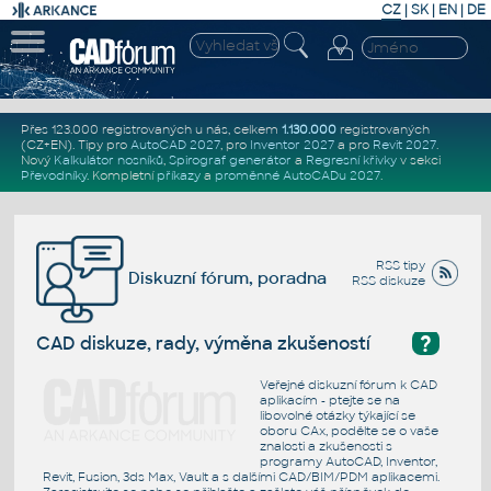
CZ
|
SK
|
EN
|
DE
Přes 123.000 registrovaných u nás, celkem
1.130.000
registrovaných
(CZ+EN)
. Tipy pro
AutoCAD 2027
, pro
Inventor 2027
a pro
Revit 2027
.
Nový
Kalkulátor nosníků
,
Spirograf generátor
a
Regresní křivky
v sekci
Převodníky
.
Kompletní
příkazy
a
proměnné AutoCADu 2027
.
RSS tipy
Diskuzní fórum, poradna
RSS diskuze
?
CAD diskuze, rady, výměna zkušeností
Veřejné diskuzní fórum k CAD
aplikacím - ptejte se na
libovolné otázky týkající se
oboru CAx, podělte se o vaše
znalosti a zkušenosti s
programy AutoCAD, Inventor,
Revit, Fusion, 3ds Max, Vault a s dalšími CAD/BIM/PDM aplikacemi.