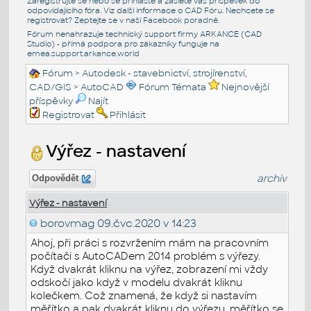
Zaregistrujte se nebo se přihlašte a zašlete váš příspěvek do
odpovídajícího fóra. Viz další informace o
CAD Fóru
. Nechcete se
registrovat? Zeptejte se v naší
Facebook poradně
.
Fórum nenahrazuje technický support firmy ARKANCE (CAD
Studio) - přímá podpora pro zákazníky funguje na
emea.support.arkance.world
Fórum
>
Autodesk - stavebnictví, strojírenství,
CAD/GIS
>
AutoCAD
Fórum Témata
Nejnovější
příspěvky
Najít
Registrovat
Přihlásit
Výřez - nastavení
archiv
Odpovědět
Výřez - nastavení
borovmag
09.čvc.2020 v 14:23
Ahoj, při práci s rozvržením mám na pracovním
počítači s AutoCADem 2014 problém s výřezy.
Když dvakrát kliknu na výřez, zobrazení mi vždy
odskočí jako když v modelu dvakrát kliknu
kolečkem. Což znamená, že když si nastavím
měřítko a pak dvakrát kliknu do výřezu, měřítko se