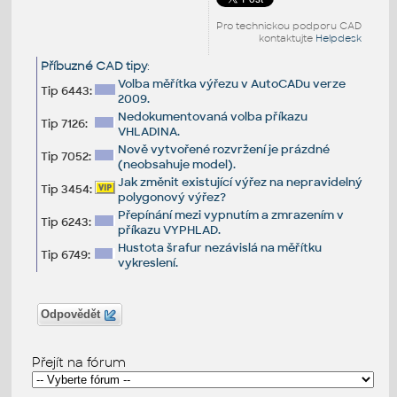
Pro technickou podporu CAD
kontaktujte
Helpdesk
Příbuzné CAD tipy
:
Volba měřítka výřezu v AutoCADu verze
Tip 6443:
2009.
Nedokumentovaná volba příkazu
Tip 7126:
VHLADINA.
Nově vytvořené rozvržení je prázdné
Tip 7052:
(neobsahuje model).
Jak změnit existující výřez na nepravidelný
Tip 3454:
polygonový výřez?
Přepínání mezi vypnutím a zmrazením v
Tip 6243:
příkazu VYPHLAD.
Hustota šrafur nezávislá na měřítku
Tip 6749:
vykreslení.
Odpovědět
Přejít na fórum