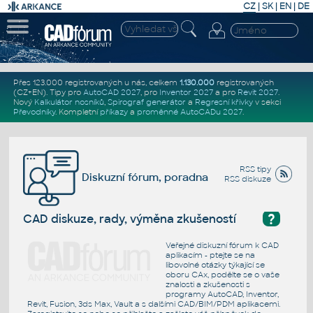
CZ
|
SK
|
EN
|
DE
Přes 123.000 registrovaných u nás, celkem
1.130.000
registrovaných
(CZ+EN)
. Tipy pro
AutoCAD 2027
, pro
Inventor 2027
a pro
Revit 2027
.
Nový
Kalkulátor nosníků
,
Spirograf generátor
a
Regresní křivky
v sekci
Převodníky
.
Kompletní
příkazy
a
proměnné AutoCADu 2027
.
RSS tipy
Diskuzní fórum, poradna
RSS diskuze
?
CAD diskuze, rady, výměna zkušeností
Veřejné diskuzní fórum k CAD
aplikacím - ptejte se na
libovolné otázky týkající se
oboru CAx, podělte se o vaše
znalosti a zkušenosti s
programy AutoCAD, Inventor,
Revit, Fusion, 3ds Max, Vault a s dalšími CAD/BIM/PDM aplikacemi.