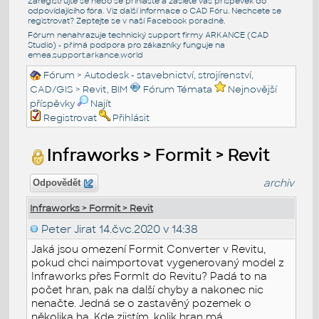
Zaregistrujte se nebo se přihlašte a zašlete váš příspěvek do
odpovídajícího fóra. Viz další informace o
CAD Fóru
. Nechcete se
registrovat? Zeptejte se v naší
Facebook poradně
.
Fórum nenahrazuje technický support firmy ARKANCE (CAD
Studio) - přímá podpora pro zákazníky funguje na
emea.support.arkance.world
Fórum
>
Autodesk - stavebnictví, strojírenství,
CAD/GIS
>
Revit, BIM
Fórum Témata
Nejnovější
příspěvky
Najít
Registrovat
Přihlásit
Infraworks > Formit > Revit
archiv
Odpovědět
Infraworks > Formit > Revit
Peter Jirat
14.čvc.2020 v 14:38
Jaká jsou omezení Formit Converter v Revitu,
pokud chci naimportovat vygenerovaný model z
Infraworks přes FormIt do Revitu? Padá to na
počet hran, pak na další chyby a nakonec nic
nenačte. Jedná se o zastavěný pozemek o
několika ha. Kde zjistím, kolik hran má