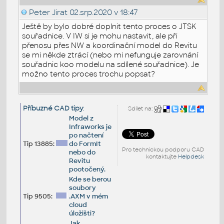
Peter Jirat
02.srp.2020 v 18:47
Ještě by bylo dobré doplnit tento proces o JTSK
souřadnice. V IW si je mohu nastavit, ale při
přenosu přes NW a koordinační model do Revitu
se mi někde ztrácí (nebo mi nefunguje zarovnání
souřadnic koo modelu na sdílené souřadnice). Je
možno tento proces trochu popsat?
Příbuzné CAD tipy
:
Sdílet na:
Model z
Infraworks je
po načtení
Tip 13885:
do FormIt
Pro technickou podporu CAD
nebo do
kontaktujte
Helpdesk
Revitu
pootočený.
Kde se berou
soubory
Tip 9505:
.AXM v mém
cloud
úložišti?
Jak