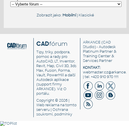
Zobrazit jako:
Mobilní
|
Klasické
CAD
fórum
ARKANCE
(CAD
Studio) - Autodesk
Platinum Partner &
Tipy, triky, podpora,
Training Center &
pomoc a rady pro
Services Partner
AutoCAD, LT, Inventor,
Revit, Map, Civil 3D, 3ds
KONTAKT:
Max, Fusion, Forma,
webmaster.cz@arkance.w
Vault, PowerMill a další
| tel. +420 910 970 111
Autodesk aplikace
(support firmy
ARKANCE). Viz
O
portálu
.
Copyright © 2026 |
Web reklama
na tomto
serveru |
Ochrana
soukromí, podmínky