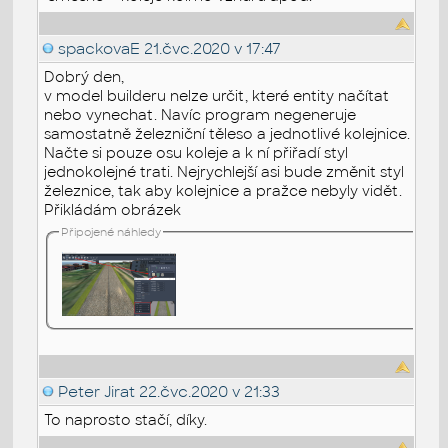
spackovaE
21.čvc.2020 v 17:47
Dobrý den,
v model builderu nelze určit, které entity načítat
nebo vynechat. Navíc program negeneruje
samostatně železniční těleso a jednotlivé kolejnice.
Načte si pouze osu koleje a k ní přiřadí styl
jednokolejné trati. Nejrychlejší asi bude změnit styl
železnice, tak aby kolejnice a pražce nebyly vidět.
Přikládám obrázek
Připojené náhledy
Peter Jirat
22.čvc.2020 v 21:33
To naprosto stačí, díky.