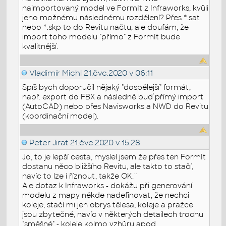
naimportovaný model ve FormIt z Infraworks, kvůli
jeho možnému následnému rozdělení? Přes *.sat
nebo *.skp to do Revitu načtu, ale doufám, že
import toho modelu "přímo" z FormIt bude
kvalitnější.
Vladimír Michl
21.čvc.2020 v 06:11
Spíš bych doporučil nějaký "dospělejší" formát,
např. export do FBX a následně buď přímý import
(AutoCAD) nebo přes Navisworks a NWD do Revitu
(koordinační model).
Peter Jirat
21.čvc.2020 v 15:28
Jo, to je lepší cesta, myslel jsem že přes ten FormIt
dostanu něco bližšího Revitu, ale takto to stačí,
navíc to lze i říznout, takže OK.¨
Ale dotaz k Infraworks - dokážu při generování
modelu z mapy někde nadefinovat, že nechci
koleje, stačí mi jen obrys tělesa, koleje a pražce
jsou zbytečné, navíc v některých detailech trochu
"směšné" - koleje kolmo vzhůru apod.