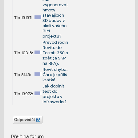
vygenerovat
hmoty
stávajících
Tip 13137:
3D budov v
okolí vašeho
BIM
projektu?
Převod rodin
Revitu do
Tip 10318:
FormIt 360 a
zpět (a SKP
na RFA).
Revit chyba:
Tip 8143:
Čára je příliš
krátká
Jak doplnit
text do
Tip 13972:
projektu v
Infraworks?
Odpovědět
Přejít na fórum