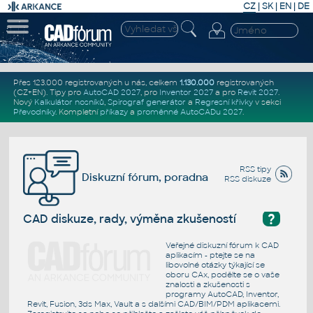
CZ
|
SK
|
EN
|
DE
Přes 123.000 registrovaných u nás, celkem
1.130.000
registrovaných
(CZ+EN)
. Tipy pro
AutoCAD 2027
, pro
Inventor 2027
a pro
Revit 2027
.
Nový
Kalkulátor nosníků
,
Spirograf generátor
a
Regresní křivky
v sekci
Převodníky
.
Kompletní
příkazy
a
proměnné AutoCADu 2027
.
RSS tipy
Diskuzní fórum, poradna
RSS diskuze
?
CAD diskuze, rady, výměna zkušeností
Veřejné diskuzní fórum k CAD
aplikacím - ptejte se na
libovolné otázky týkající se
oboru CAx, podělte se o vaše
znalosti a zkušenosti s
programy AutoCAD, Inventor,
Revit, Fusion, 3ds Max, Vault a s dalšími CAD/BIM/PDM aplikacemi.