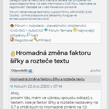
Zaregistrujte se nebo se přihlašte a zašlete váš příspěvek do
odpovídajícího fóra. Viz další informace o
CAD Fóru
. Nechcete se
registrovat? Zeptejte se v naší
Facebook poradně
.
Fórum nenahrazuje technický support firmy ARKANCE (CAD
Studio) - přímá podpora pro zákazníky funguje na
emea.support.arkance.world
Fórum
>
Autodesk - stavebnictví, strojírenství,
CAD/GIS
>
AutoCAD
Fórum Témata
Nejnovější
příspěvky
Najít
Registrovat
Přihlásit
Hromadná změna faktoru
šířky a rozteče textu
archiv
Odpovědět
Hromadná změna faktoru šířky a rozteče textu
Koluch
22.čvc.2020 v 07:14
Ahoj,
prosím Vás, mám ve výkresu spoustu odkazů s
textem, kde je faktor šířky a rozteče nastaveny na
0,7 a chtěl bych to hromadně změnit na 1,0.