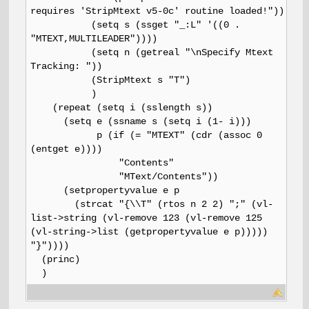
requires 'StripMtext v5-0c' routine loaded!"))
(setq s (ssget "_:L" '((0 .
"MTEXT,MULTILEADER"))))
(setq n (getreal "\nSpecify Mtext
Tracking: "))
(StripMtext s "T")
)
(repeat (setq i (sslength s))
(setq e (ssname s (setq i (1- i)))
p (if (= "MTEXT" (cdr (assoc 0
(entget e))))
"Contents"
"MText/Contents"))
(setpropertyvalue e p
(strcat "{\\T" (rtos n 2 2) ";" (vl-
list->string (vl-remove 123 (vl-remove 125
(vl-string->list (getpropertyvalue e p)))))
"}"))))
(princ)
)