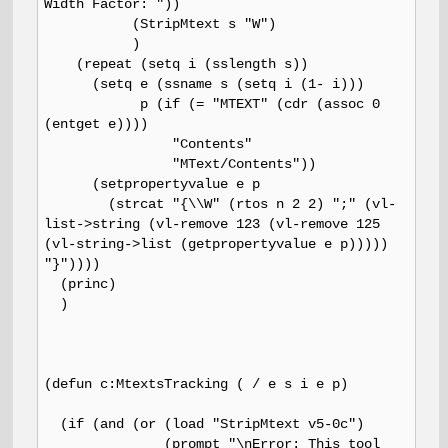
Width Factor: "))
(StripMtext s "W")
)
(repeat (setq i (sslength s))
(setq e (ssname s (setq i (1- i)))
p (if (= "MTEXT" (cdr (assoc 0
(entget e))))
"Contents"
"MText/Contents"))
(setpropertyvalue e p
(strcat "{\\W" (rtos n 2 2) ";" (vl-
list->string (vl-remove 123 (vl-remove 125
(vl-string->list (getpropertyvalue e p)))))
"}"))))
(princ)
)
(defun c:MtextsTracking ( / e s i e p)
(if (and (or (load "StripMtext v5-0c")
(prompt "\nError: This tool