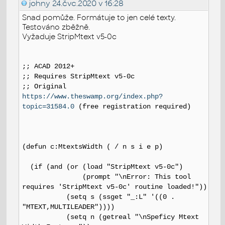
johny
24.čvc.2020 v 16:28
Snad pomůže. Formátuje to jen celé texty.
Testováno zběžně.
Vyžaduje StripMtext v5-0c
;; ACAD 2012+
;; Requires StripMtext v5-0c
;; Original
https://www.theswamp.org/index.php?
topic=31584.0
(free registration required)
(defun c:MtextsWidth ( / n s i e p)
(if (and (or (load "StripMtext v5-0c")
(prompt "\nError: This tool
requires 'StripMtext v5-0c' routine loaded!"))
(setq s (ssget "_:L" '((0 .
"MTEXT,MULTILEADER"))))
(setq n (getreal "\nSpeficy Mtext