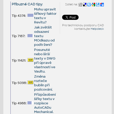
Příbuzné CAD tipy
:
Sdílet na:
Mohu upravit
šířkový faktor
Tip 4374:
textu v
Revitu?
Pro technickou podporu CAD
Jak zvětšit
kontaktujte
Helpdesk
odsazení
Tip 7187:
textu
MOdkazu od
podtržení?
Posunuté
nebo širší
texty v DWG
Tip 11421:
při úpravě
vlastností ve
Vaultu.
Změna
rozteče
Tip 5098:
bublin při
pozicování.
Přizpůsobení
šířky textu v
Tip 4988:
rozpisce
AutoCADu
Mechanical.