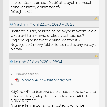
Lze to nějak hromadně udělat, abych nemusel
editovat každý odkaz zvlášť?
Děkuji, Lukáš.
Vladimír Michl
22.čvc.2020 v 08:23
Určitě to půjde, minimálně nějakým makrem, ale o
jakou entitu a hlavně o jakou vlastnost jde?
(nejlépe jejím názvem v okně Vlastnosti)
Nejde jen o šířkový faktor fontu nastavený ve stylu
písma?
Koluch
22.čvc.2020 v 08:34
Připojené soubory
uploads/40779/faktorsirky.pdf
Když rozkliknu textové pole a nebo Modkaz a chci
editovat text, tak je tam nabídka pro FAKTOR
ŠÍŘKY, ROZTEČ...
A právě ten faktor šířky a rozteč bych chtěl