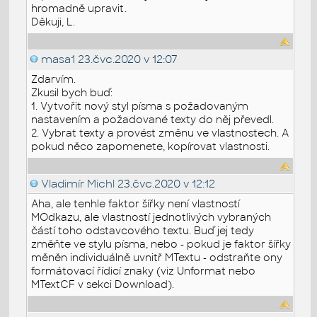
hromadně upravit.
Děkuji, L.
masa1
23.čvc.2020 v 12:07
Zdarvím.
Zkusil bych buď:
1. Vytvořit nový styl písma s požadovaným
nastavením a požadované texty do něj převedl.
2. Vybrat texty a provést změnu ve vlastnostech. A
pokud něco zapomenete, kopírovat vlastnosti.
Vladimír Michl
23.čvc.2020 v 12:12
Aha, ale tenhle faktor šířky není vlastností
MOdkazu, ale vlastností jednotlivých vybraných
částí toho odstavcového textu. Buď jej tedy
změňte ve stylu písma, nebo - pokud je faktor šířky
měněn individuálně uvnitř MTextu - odstraňte ony
formátovací řídicí znaky (viz Unformat nebo
MTextCF v sekci Download).