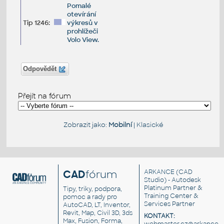
Pomalé
otevírání
Tip 1246:
výkresů v
prohlížeči
Volo View.
Odpovědět
Přejít na fórum
Zobrazit jako:
Mobilní
|
Klasické
CAD
fórum
ARKANCE
(CAD
Studio) - Autodesk
Platinum Partner &
Tipy, triky, podpora,
Training Center &
pomoc a rady pro
Services Partner
AutoCAD, LT, Inventor,
Revit, Map, Civil 3D, 3ds
KONTAKT:
Max, Fusion, Forma,
webmaster.cz@arkance.w