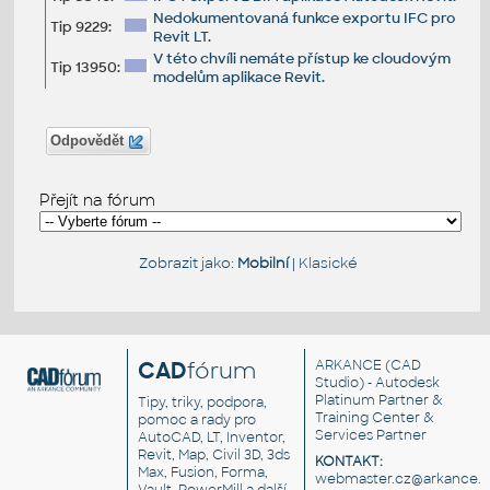
Nedokumentovaná funkce exportu IFC pro
Tip 9229:
Revit LT.
V této chvíli nemáte přístup ke cloudovým
Tip 13950:
modelům aplikace Revit.
Odpovědět
Přejít na fórum
Zobrazit jako:
Mobilní
|
Klasické
CAD
fórum
ARKANCE
(CAD
Studio) - Autodesk
Platinum Partner &
Tipy, triky, podpora,
Training Center &
pomoc a rady pro
Services Partner
AutoCAD, LT, Inventor,
Revit, Map, Civil 3D, 3ds
KONTAKT:
Max, Fusion, Forma,
webmaster.cz@arkance.w