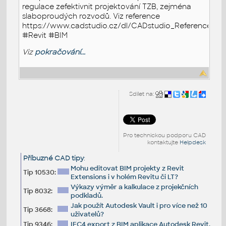
regulace zefektivnit projektování TZB, zejména
slaboproudých rozvodů. Viz reference
https://www.cadstudio.cz/dl/CADstudio_Reference_Mer
#Revit #BIM
Viz
pokračování...
Sdílet na:
Pro technickou podporu CAD
kontaktujte
Helpdesk
Příbuzné CAD tipy
:
Mohu editovat BIM projekty z Revit
Tip 10530:
Extensions i v holém Revitu či LT?
Výkazy výměr a kalkulace z projekčních
Tip 8032:
podkladů.
Jak použít Autodesk Vault i pro více než 10
Tip 3668:
uživatelů?
Tip 9346:
IFC4 export z BIM aplikace Autodesk Revit.