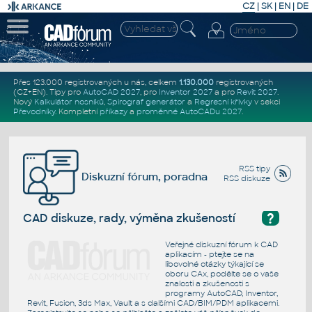
CZ
|
SK
|
EN
|
DE
Přes 123.000 registrovaných u nás, celkem
1.130.000
registrovaných
(CZ+EN)
. Tipy pro
AutoCAD 2027
, pro
Inventor 2027
a pro
Revit 2027
.
Nový
Kalkulátor nosníků
,
Spirograf generátor
a
Regresní křivky
v sekci
Převodníky
.
Kompletní
příkazy
a
proměnné AutoCADu 2027
.
RSS tipy
Diskuzní fórum, poradna
RSS diskuze
?
CAD diskuze, rady, výměna zkušeností
Veřejné diskuzní fórum k CAD
aplikacím - ptejte se na
libovolné otázky týkající se
oboru CAx, podělte se o vaše
znalosti a zkušenosti s
programy AutoCAD, Inventor,
Revit, Fusion, 3ds Max, Vault a s dalšími CAD/BIM/PDM aplikacemi.