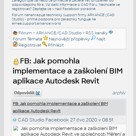
Zaregistrujte se nebo se přihlašte a zašlete váš příspěvek do
odpovídajícího fóra. Viz další informace o
CAD Fóru
. Nechcete se
registrovat? Zeptejte se v naší
Facebook poradně
.
Fórum nenahrazuje technický support firmy ARKANCE (CAD
Studio) - přímá podpora pro zákazníky funguje na
emea.support.arkance.world
Fórum
>
ARKANCE/CAD Studio
>
RSS kanály
Fórum Témata
Nejnovější příspěvky
Najít
Registrovat
Přihlásit
FB: Jak pomohla
implementace a zaškolení BIM
aplikace Autodesk Revit
archiv
Odpovědět
FB: Jak pomohla implementace a zaškolení BIM
aplikace Autodesk Revit
CAD Studio Facebook
27.čvc.2020 v 08:51
Jak pomohla implementace a zaškolení BIM
aplikace Autodesk Revit ve společnosti Měření a