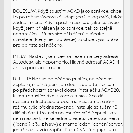
BOLESLAV: Když spustím ACAD jako správce, chce
to po mě správcovské údaje (což je logické), takže
žádná změna. Když spustím aplikaci jako správce,
když jsem přihlášen jako správce, tak to stejně
nepomůže... Při prvním přihlášení jakéhokoli
uživatele (který není správce) to chce vyšší práva
pro doinstalaci něčeho.
MESA1: Nastavil jsem bez omezení na celý adresář
Autodesk, ale nepomohlo. Hlavně adresář ACADM
ani na počítačích není.
DEFTER: Než se do něčeho pustím, na něco se
zeptám, možná jsem jen debil. Jde o to, že jsem
po předchozím správci dostal instalačku ACAD20,
kterou spustím dvojklikem a o nic už se dál
nestarám. Instalace proběhne v automatickém
režimu (vše přednastaveno), instaluje se tuším 18
dílčích částí. Po instalaci musím ACAD spustit a v
něm nastavit, že se jedná o víceuživatelskou verzi
(licenci? píšu z hlavy) a máme jeden licenční server,
jehož název zde zapíšu. Pak už vše funguje. Tuto