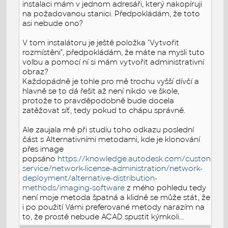
instalaci mám v jednom adresáři, který nakopíruji
na požadovanou stanici. Předpokládám, že toto
asi nebude ono?
V tom instalátoru je ještě položka "Vytvořit
rozmístění", předpokládám, že máte na mysli tuto
volbu a pomocí ní si mám vytvořit administrativní
obraz?
Každopádně je tohle pro mě trochu vyšší dívčí a
hlavně se to dá řešit až není nikdo ve škole,
protože to pravděpodobně bude docela
zatěžovat síť, tedy pokud to chápu správně.
Ale zaujala mě při studiu toho odkazu poslední
část s Alternativními metodami, kde je klonování
přes image
popsáno
https://knowledge.autodesk.com/customer-
service/network-license-administration/network-
deployment/alternative-distribution-
methods/imaging-software
z mého pohledu tedy
není moje metoda špatná a klidně se může stát, že
i po použití Vámi preferované metody narazím na
to, že prostě nebude ACAD spustit kýmkoli...