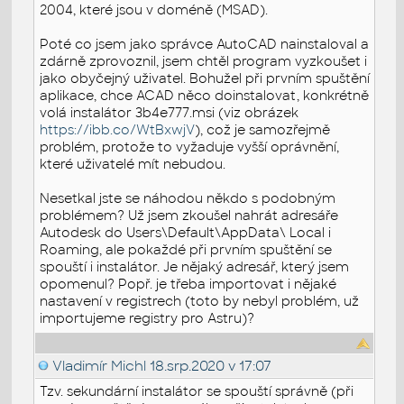
2004, které jsou v doméně (MSAD).
Poté co jsem jako správce AutoCAD nainstaloval a
zdárně zprovoznil, jsem chtěl program vyzkoušet i
jako obyčejný uživatel. Bohužel při prvním spuštění
aplikace, chce ACAD něco doinstalovat, konkrétně
volá instalátor 3b4e777.msi (viz obrázek
https://ibb.co/WtBxwjV
), což je samozřejmě
problém, protože to vyžaduje vyšší oprávnění,
které uživatelé mít nebudou.
Nesetkal jste se náhodou někdo s podobným
problémem? Už jsem zkoušel nahrát adresáře
Autodesk do Users\Default\AppData\ Local i
Roaming, ale pokaždé při prvním spuštění se
spouští i instalátor. Je nějaký adresář, který jsem
opomenul? Popř. je třeba importovat i nějaké
nastavení v registrech (toto by nebyl problém, už
importujeme registry pro Astru)?
Vladimír Michl
18.srp.2020 v 17:07
Tzv. sekundární instalátor se spouští správně (při