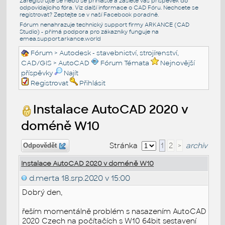
Zaregistrujte se nebo se přihlašte a zašlete váš příspěvek do
odpovídajícího fóra. Viz další informace o
CAD Fóru
. Nechcete se
registrovat? Zeptejte se v naší
Facebook poradně
.
Fórum nenahrazuje technický support firmy ARKANCE (CAD
Studio) - přímá podpora pro zákazníky funguje na
emea.support.arkance.world
Fórum
>
Autodesk - stavebnictví, strojírenství,
CAD/GIS
>
AutoCAD
Fórum Témata
Nejnovější
příspěvky
Najít
Registrovat
Přihlásit
Instalace AutoCAD 2020 v
doméně W10
Stránka
1
2
>
archiv
Odpovědět
Instalace AutoCAD 2020 v doméně W10
d.merta
18.srp.2020 v 15:00
Dobrý den,
řeším momentálně problém s nasazením AutoCAD
2020 Czech na počítačích s W10 64bit sestavení