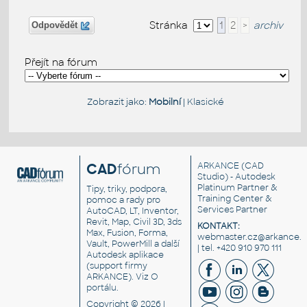
Stránka
1
2
>
archiv
Odpovědět
Přejít na fórum
Zobrazit jako:
Mobilní
|
Klasické
CAD
fórum
ARKANCE
(CAD
Studio) - Autodesk
Platinum Partner &
Tipy, triky, podpora,
Training Center &
pomoc a rady pro
Services Partner
AutoCAD, LT, Inventor,
Revit, Map, Civil 3D, 3ds
KONTAKT:
Max, Fusion, Forma,
webmaster.cz@arkance.w
Vault, PowerMill a další
| tel. +420 910 970 111
Autodesk aplikace
(support firmy
ARKANCE). Viz
O
portálu
.
Copyright © 2026 |