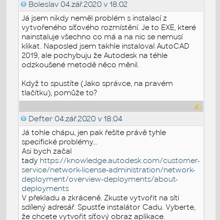
Boleslav
04.zář.2020 v 18:02
Já jsem nikdy neměl problém s instalací z
vytvořeného síťového rozmístění. Je to EXE, které
nainstaluje všechno co má a na nic se nemusí
klikat. Naposled jsem takhle instaloval AutoCAD
2019, ale pochybuju že Autodesk na téhle
odzkoušené metodě něco měnil.
Když to spustíte (Jako správce, na pravém
tlačítku), pomůže to?
Defter
04.zář.2020 v 18:04
Já tohle chápu, jen pak řešíte právě tyhle
specifické problémy...
Asi bych začal
tady
https://knowledge.autodesk.com/customer-
service/network-license-administration/network-
deployment/overview-deployments/about-
deployments
V překladu a zkráceně. Zkuste vytvořit na síti
sdílený adresář. Spustťe instalátor Cadu. Vyberte,
že chcete vytvořit síťový obraz aplikace.