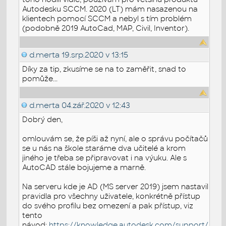
Autodesku SCCM. 2020 (LT) mám nasazenou na
klientech pomocí SCCM a nebyl s tím problém
(podobně 2019 AutoCad, MAP, Civil, Inventor).
d.merta
19.srp.2020 v 13:15
Díky za tip, zkusíme se na to zaměřit, snad to
pomůže...
d.merta
04.zář.2020 v 12:43
Dobrý den,
omlouvám se, že píši až nyní, ale o správu počítačů
se u nás na škole staráme dva učitelé a krom
jiného je třeba se připravovat i na výuku. Ale s
AutoCAD stále bojujeme a marně.
Na serveru kde je AD (MS server 2019) jsem nastavil
pravidla pro všechny uživatele, konkrétně přístup
do svého profilu bez omezení a pak přístup, viz
tento
návod:
https://knowledge.autodesk.com/support/autoca