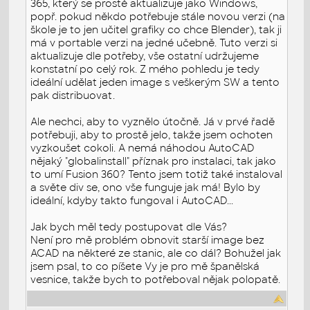
365, který se prostě aktualizuje jako Windows,
popř. pokud někdo potřebuje stále novou verzi (na
škole je to jen učitel grafiky co chce Blender), tak ji
má v portable verzi na jedné učebně. Tuto verzi si
aktualizuje dle potřeby, vše ostatní udržujeme
konstatní po celý rok. Z mého pohledu je tedy
ideální udělat jeden image s veškerým SW a tento
pak distribuovat.
Ale nechci, aby to vyznělo útočně. Já v prvé řadě
potřebuji, aby to prostě jelo, takže jsem ochoten
vyzkoušet cokoli. A nemá náhodou AutoCAD
nějaký "globalinstall" příznak pro instalaci, tak jako
to umí Fusion 360? Tento jsem totiž také instaloval
a světe div se, ono vše funguje jak má! Bylo by
ideální, kdyby takto fungoval i AutoCAD...
Jak bych měl tedy postupovat dle Vás?
Není pro mě problém obnovit starší image bez
ACAD na některé ze stanic, ale co dál? Bohužel jak
jsem psal, to co píšete Vy je pro mě španělská
vesnice, takže bych to potřeboval nějak polopatě.