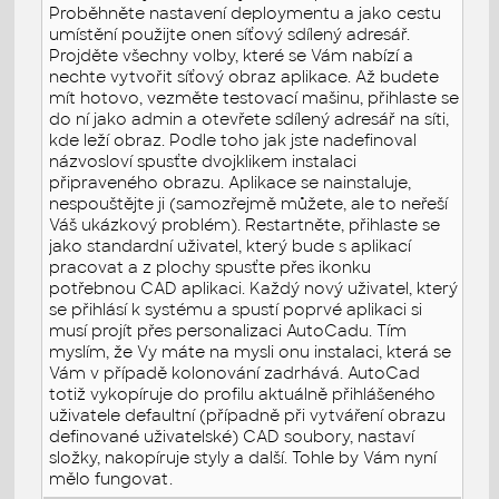
Proběhněte nastavení deploymentu a jako cestu
umístění použijte onen síťový sdílený adresář.
Projděte všechny volby, které se Vám nabízí a
nechte vytvořit síťový obraz aplikace. Až budete
mít hotovo, vezměte testovací mašinu, přihlaste se
do ní jako admin a otevřete sdílený adresář na síti,
kde leží obraz. Podle toho jak jste nadefinoval
názvosloví spusťte dvojklikem instalaci
připraveného obrazu. Aplikace se nainstaluje,
nespouštějte ji (samozřejmě můžete, ale to neřeší
Váš ukázkový problém). Restartněte, přihlaste se
jako standardní uživatel, který bude s aplikací
pracovat a z plochy spusťte přes ikonku
potřebnou CAD aplikaci. Každý nový uživatel, který
se přihlásí k systému a spustí poprvé aplikaci si
musí projít přes personalizaci AutoCadu. Tím
myslím, že Vy máte na mysli onu instalaci, která se
Vám v případě kolonování zadrhává. AutoCad
totiž vykopíruje do profilu aktuálně přihlášeného
uživatele defaultní (případně při vytváření obrazu
definované uživatelské) CAD soubory, nastaví
složky, nakopíruje styly a další. Tohle by Vám nyní
mělo fungovat.