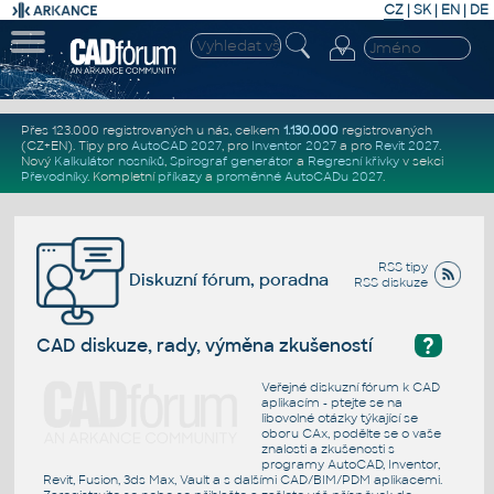
CZ
|
SK
|
EN
|
DE
Přes 123.000 registrovaných u nás, celkem
1.130.000
registrovaných
(CZ+EN)
. Tipy pro
AutoCAD 2027
, pro
Inventor 2027
a pro
Revit 2027
.
Nový
Kalkulátor nosníků
,
Spirograf generátor
a
Regresní křivky
v sekci
Převodníky
.
Kompletní
příkazy
a
proměnné AutoCADu 2027
.
RSS tipy
Diskuzní fórum, poradna
RSS diskuze
?
CAD diskuze, rady, výměna zkušeností
Veřejné diskuzní fórum k CAD
aplikacím - ptejte se na
libovolné otázky týkající se
oboru CAx, podělte se o vaše
znalosti a zkušenosti s
programy AutoCAD, Inventor,
Revit, Fusion, 3ds Max, Vault a s dalšími CAD/BIM/PDM aplikacemi.