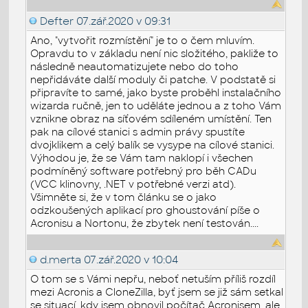
Defter
07.zář.2020 v 09:31
Ano, "vytvořit rozmístění" je to o čem mluvím.
Opravdu to v základu není nic složitého, pakliže to
následně neautomatizujete nebo do toho
nepřidáváte další moduly či patche. V podstatě si
připravíte to samé, jako byste proběhl instalačního
wizarda ručně, jen to uděláte jednou a z toho Vám
vznikne obraz na síťovém sdíleném umístění. Ten
pak na cílové stanici s admin právy spustíte
dvojklikem a celý balík se vysype na cílové stanici.
Výhodou je, že se Vám tam naklopí i všechen
podmíněný software potřebný pro běh CADu
(VCC klinovny, .NET v potřebné verzi atd).
Všimněte si, že v tom článku se o jako
odzkoušených aplikací pro ghoustování píše o
Acronisu a Nortonu, že zbytek není testován....
d.merta
07.zář.2020 v 10:04
O tom se s Vámi nepřu, neboť netuším příliš rozdíl
mezi Acronis a CloneZilla, byť jsem se již sám setkal
se situací, kdy jsem obnovil počítač Acronisem, ale