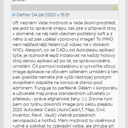
Defter
04.zář.2020 v 15:51
Uff, neznám Vaše možnosti a Vaše školní prostředí,
ale jestli to správně chápu, tak jste si připravili stroj
v doméně, na něj nalili všechen potřebný soft a z
něho si až pak udělali vzorovový image? To IMHO
není nejšťastnější řešení (už vůbec ne v dobách
W10). Alespoň, co se CADu od Autodesku aplikací
týče, je rozhodně lepší instalovat na každý hotový
stroj danou aplikaci až po té, ze správcovského
umístění. Čili pomocí instalátoru si vytvoříte síťový
image aplikace na síťovém sdíleném umístění a ten
pak (pakliže nemáte jiné vyšší nástroje) prostým
dvojklikem odpálíte na koncové stanici pod
adminem. Funguje to perfekně. Dělám v korporátu
a uživatelé mají práva standardních uživatelů (v
překladu - práva afgháncké ženy :) ). Zrovna nyní
jsem po týdnu dokončil image pro celou plejádu
2020 Autodesk Cadů (AutoCad/LT, Map, Civil,
Inventor, Revit, Vault) včetně posledních
servispacků a hotfixů. Mám možnost to oběhnout
ručně a odklikat to (základní volba, ale zhruba při