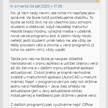
d.merta
04.zář.2020 v 17:35
No, já Vám tedy nevím, ale tohle mi nepřijde jako
správné. Ve škole totiž potřebujeme stabilitu. To
byste se totiž divil, na co všechno jsou schopni
studenti si stěžovat, když neudělají maturitu!
Hlasitě tikající hodiny, výrazná malba v učebně,
nová verze programu atd. A zatím nikdy nikdo
neřešil, jestli student uměl nebo ne, ale vždy se
řešily procesní věci a zrovna u verzí programů (z
toho co zatím vím), vždy uspěli.
Takže pro nás na škole je naopak důležité
nainstalovat v srpnu aplikaci a udržet stejnou verzi
až do června a v dalším srpnu případně aplikaci
aktualizovat. Cokoli jiného je krajně nevhodné,
zvláště u maturitních aplikací (AutoCAD u maturit
máme). Např. v programování po celý rok držíme
jednu verzi NetBeans + Java, bez ohledu na
aktualizace (jen u Javy aktualizace občas
instalujeme) a NetBeans pak držíme v jedné verzi.
Z dalších programů pak využíváme např. Office