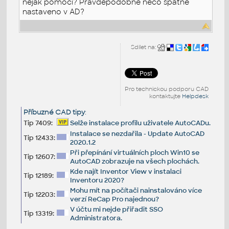
nějak pomoci? Pravděpodobně něco špatně
nastaveno v AD?
Sdílet na:
Pro technickou podporu CAD
kontaktujte
Helpdesk
Příbuzné CAD tipy
:
Tip 7409:
Selže instalace profilu uživatele AutoCADu.
Instalace se nezdařila - Update AutoCAD
Tip 12433:
2020.1.2
Při přepínání virtuálních ploch Win10 se
Tip 12607:
AutoCAD zobrazuje na všech plochách.
Kde najít Inventor View v instalaci
Tip 12189:
Inventoru 2020?
Mohu mít na počítači nainstalováno více
Tip 12203:
verzí ReCap Pro najednou?
V účtu mi nejde přiřadit SSO
Tip 13319:
Administratora.