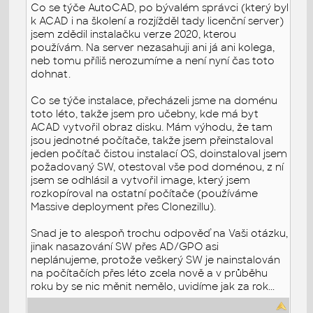
Co se týče AutoCAD, po bývalém správci (který byl
k ACAD i na školení a rozjížděl tady licenční server)
jsem zdědil instalačku verze 2020, kterou
používám. Na server nezasahuji ani já ani kolega,
neb tomu příliš nerozumíme a není nyní čas toto
dohnat.
Co se týče instalace, přecházeli jsme na doménu
toto léto, takže jsem pro učebny, kde má byt
ACAD vytvořil obraz disku. Mám výhodu, že tam
jsou jednotné počítače, takže jsem přeinstaloval
jeden počítač čistou instalací OS, doinstaloval jsem
požadovaný SW, otestoval vše pod doménou, z ní
jsem se odhlásil a vytvořil image, který jsem
rozkopíroval na ostatní počítače (používáme
Massive deployment přes Clonezillu).
Snad je to alespoň trochu odpověď na Vaši otázku,
jinak nasazování SW přes AD/GPO asi
neplánujeme, protože veškerý SW je nainstalován
na počítačích přes léto zcela nově a v průběhu
roku by se nic měnit nemělo, uvidíme jak za rok...