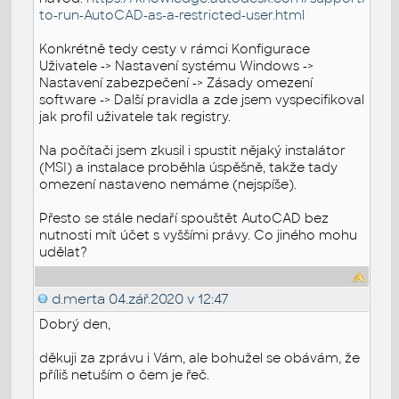
to-run-AutoCAD-as-a-restricted-user.html
Konkrétně tedy cesty v rámci Konfigurace
Uživatele -> Nastavení systému Windows ->
Nastavení zabezpečení -> Zásady omezení
software -> Další pravidla a zde jsem vyspecifikoval
jak profil uživatele tak registry.
Na počítači jsem zkusil i spustit nějaký instalátor
(MSI) a instalace proběhla úspěšně, takže tady
omezení nastaveno nemáme (nejspíše).
Přesto se stále nedaří spouštět AutoCAD bez
nutnosti mít účet s vyššími právy. Co jiného mohu
udělat?
d.merta
04.zář.2020 v 12:47
Dobrý den,
děkuji za zprávu i Vám, ale bohužel se obávám, že
příliš netuším o čem je řeč.