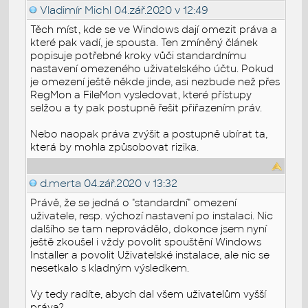
Vladimír Michl
04.zář.2020 v 12:49
Těch míst, kde se ve Windows dají omezit práva a
které pak vadí, je spousta. Ten zmíněný článek
popisuje potřebné kroky vůči standardnímu
nastavení omezeného uživatelského účtu. Pokud
je omezení ještě někde jinde, asi nezbude než přes
RegMon a FileMon vysledovat, které přístupy
selžou a ty pak postupně řešit přiřazením práv.
Nebo naopak práva zvýšit a postupně ubírat ta,
která by mohla způsobovat rizika.
d.merta
04.zář.2020 v 13:32
Právě, že se jedná o "standardní" omezení
uživatele, resp. výchozí nastavení po instalaci. Nic
dalšího se tam neprovádělo, dokonce jsem nyní
ještě zkoušel i vždy povolit spouštění Windows
Installer a povolit Uživatelské instalace, ale nic se
nesetkalo s kladným výsledkem.
Vy tedy radíte, abych dal všem uživatelům vyšší
práva?