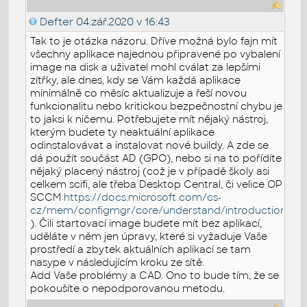
Defter
04.zář.2020 v 16:43
Tak to je otázka názoru. Dříve možná bylo fajn mít
všechny aplikace najednou připravené po vybalení
image na disk a uživatel mohl cválat za lepšími
zítřky, ale dnes, kdy se Vám každá aplikace
minimálně co měsíc aktualizuje a řeší novou
funkcionalitu nebo kritickou bezpečnostní chybu je
to jaksi k ničemu. Potřebujete mít nějaký nástroj,
kterým budete ty neaktuální aplikace
odinstalovávat a instalovat nové buildy. A zde se
dá použít součást AD (GPO), nebo si na to pořídíte
nějaký placený nástroj (což je v případě školy asi
celkem scifi, ale třeba Desktop Central, či velice OP
SCCM
https://docs.microsoft.com/cs-
cz/mem/configmgr/core/understand/introduction
). Čili startovací image budete mít bez aplikací,
uděláte v něm jen úpravy, které si vyžaduje Vaše
prostředí a zbytek aktuálních aplikací se tam
nasype v následujícím kroku ze sítě.
Add Vaše problémy a CAD. Ono to bude tím, že se
pokoušíte o nepodporovanou metodu.