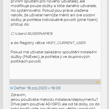
prvním spuštění pro nového uživatele), ale
modifikuje pouze složky a klíče daného uživatele,
nic systémového. Pokud jsou práva utažena
natolik, že uživatel nemůže měnit ani své osobní
složky, je potřeba individuálně povolit (plné řízení)
přístup do:
C:\Users\%USERNAME%
a do Registry větve
HKEY_CURRENT_USER
.
Pokud má uživatel zakázáno spouštění instalační
služby (MsiExec), je potřeba ji ve skupinových
politikách povolit.
Defter
18.srp.2020 v 18:09
Zdravím,
jakou používáte metodu instalace/deploymentu?
Dříve jsem používal AD/GPO, ale od té doby, co do
toho hodili vidle, používám pro většinu produktů