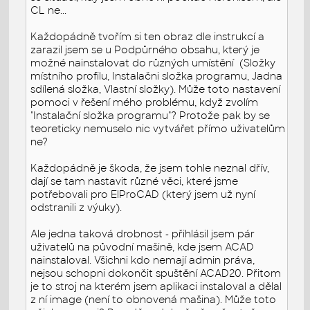
CL ne...
Každopádně tvořím si ten obraz dle instrukcí a
zarazil jsem se u Podpůrného obsahu, který je
možné nainstalovat do různých umístění (Složky
místního profilu, Instalačni složka programu, Jadna
sdílená složka, Vlastní složky). Může toto nastavení
pomoci v řešení mého problému, když zvolím
"Instalační složka programu"? Protože pak by se
teoreticky nemuselo nic vytvářet přímo uživatelům
ne?
Každopádně je škoda, že jsem tohle neznal dřív,
dají se tam nastavit různé věci, které jsme
potřebovali pro ElProCAD (který jsem už nyní
odstranili z výuky).
Ale jedna taková drobnost - přihlásil jsem pár
uživatelů na původní mašině, kde jsem ACAD
nainstaloval. Všichni kdo nemají admin práva,
nejsou schopni dokončit spuštění ACAD20. Přitom
je to stroj na kterém jsem aplikaci instaloval a dělal
z ní image (není to obnovená mašina). Může toto