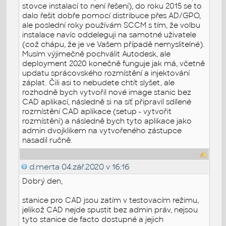
stovce instalací to není řešení), do roku 2015 se to
dalo řešit dobře pomocí distribuce přes AD/GPO,
ale poslední roky používám SCCM s tím, že volbu
instalace navíc oddeleguji na samotné uživatele
(což chápu, že je ve Vašem případě nemyslitelné).
Musím výjimečně pochválit Autodesk, ale
deployment 2020 konečně funguje jak má, včetně
updatu sprácovského rozmístění a injektování
záplat. Čili asi to nebudete chtít slyšet, ale
rozhodně bych vytvořil nové image stanic bez
CAD aplikací, následně si na síť připravil sdílené
rozmístění CAD aplikace (setup - vytvořit
rozmístění) a následně bych tyto aplikace jako
admin dvojklikem na vytvořeného zástupce
nasadil ručně.
d.merta
04.zář.2020 v 16:16
Dobrý den,
stanice pro CAD jsou zatím v testovacím režimu,
jelikož CAD nejde spustit bez admin práv, nejsou
tyto stanice de facto dostupné a jejich