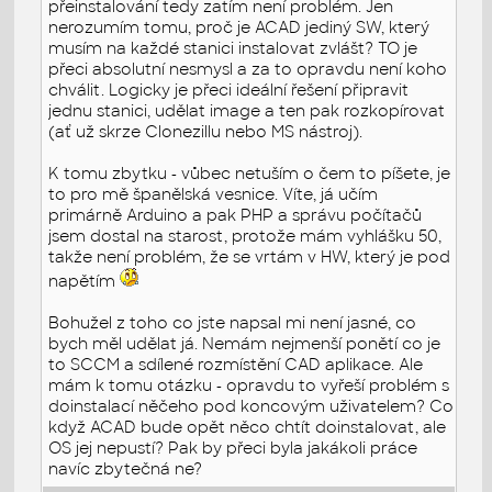
přeinstalování tedy zatím není problém. Jen
nerozumím tomu, proč je ACAD jediný SW, který
musím na každé stanici instalovat zvlášt? TO je
přeci absolutní nesmysl a za to opravdu není koho
chválit. Logicky je přeci ideální řešení připravit
jednu stanici, udělat image a ten pak rozkopírovat
(ať už skrze Clonezillu nebo MS nástroj).
K tomu zbytku - vůbec netuším o čem to píšete, je
to pro mě španělská vesnice. Víte, já učím
primárně Arduino a pak PHP a správu počítačů
jsem dostal na starost, protože mám vyhlášku 50,
takže není problém, že se vrtám v HW, který je pod
napětím
Bohužel z toho co jste napsal mi není jasné, co
bych měl udělat já. Nemám nejmenší ponětí co je
to SCCM a sdílené rozmístění CAD aplikace. Ale
mám k tomu otázku - opravdu to vyřeší problém s
doinstalací něčeho pod koncovým uživatelem? Co
když ACAD bude opět něco chtít doinstalovat, ale
OS jej nepustí? Pak by přeci byla jakákoli práce
navíc zbytečná ne?