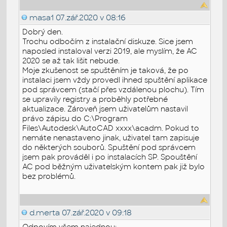
masa1
07.zář.2020 v 08:16
Dobrý den.
Trochu odbočím z instalační diskuze. Sice jsem
naposled instaloval verzi 2019, ale myslím, že AC
2020 se až tak lišit nebude.
Moje zkušenost se spuštěním je taková, že po
instalaci jsem vždy provedl ihned spuštění aplikace
pod správcem (stačí přes vzdálenou plochu). Tím
se upravily registry a proběhly potřebné
aktualizace. Zároveň jsem uživatelům nastavil
právo zápisu do C:\Program
Files\Autodesk\AutoCAD xxxx\acadm. Pokud to
nemáte nenastaveno jinak, uživatel tam zapisuje
do některých souborů. Spuštění pod správcem
jsem pak prováděl i po instalacích SP. Spouštění
AC pod běžným uživatelským kontem pak již bylo
bez problémů.
d.merta
07.zář.2020 v 09:18
Odpovím všem najednou: