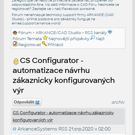
Zaregistrujte se nebo se přihlašte a zašlete váš příspěvek do
odpovídajícího fóra. Viz další informace o
CAD Fóru
. Nechcete se
registrovat? Zeptejte se v naší
Facebook poradně
.
Fórum nenahrazuje technický support firmy ARKANCE (CAD
Studio) - přímá podpora pro zákazníky funguje na
emea.support.arkance.world
Fórum
>
ARKANCE/CAD Studio
>
RSS kanály
Fórum Témata
Nejnovější příspěvky
Najít
Registrovat
Přihlásit
CS Configurator -
automatizace návrhu
zákaznicky konfigurovaných
výr
archiv
Odpovědět
CS Configurator - automatizace návrhu zákaznicky
konfigurovaných výr
ArkanceSystems RSS
21.srp.2020 v 02:00