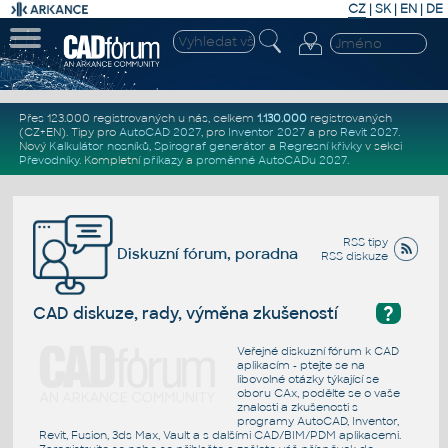
CZ
|
SK
|
EN
|
DE
Přes 123.000 registrovaných u nás, celkem
1.130.000
registrovaných
(CZ+EN)
. Tipy pro
AutoCAD 2027
, pro
Inventor 2027
a pro
Revit 2027
.
Nový
Kalkulátor nosníků
,
Spirograf generátor
a
Regresní křivky
v sekci
Převodníky
.
Kompletní
příkazy
a
proměnné AutoCADu 2027
.
RSS tipy
Diskuzní fórum, poradna
RSS diskuze
?
CAD diskuze, rady, výměna zkušeností
Veřejné diskuzní fórum k CAD
aplikacím - ptejte se na
libovolné otázky týkající se
oboru CAx, podělte se o vaše
znalosti a zkušenosti s
programy AutoCAD, Inventor,
Revit, Fusion, 3ds Max, Vault a s dalšími CAD/BIM/PDM aplikacemi.