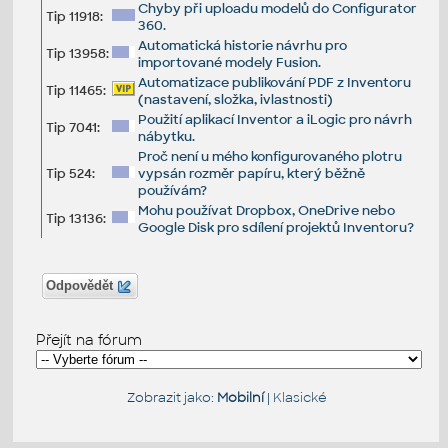
Chyby při uploadu modelů do Configurator
Tip 11918:
360.
Automatická historie návrhu pro
Tip 13958:
importované modely Fusion.
Automatizace publikování PDF z Inventoru
Tip 11465:
(nastavení, složka, ivlastnosti)
Použití aplikací Inventor a iLogic pro návrh
Tip 7041:
nábytku.
Proč není u mého konfigurovaného plotru
Tip 524:
vypsán rozměr papíru, který běžně
používám?
Mohu používat Dropbox, OneDrive nebo
Tip 13136:
Google Disk pro sdílení projektů Inventoru?
Odpovědět
Přejít na fórum
Zobrazit jako:
Mobilní
|
Klasické