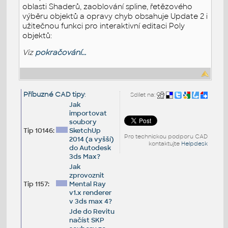
oblasti Shaderů, zaoblování spline, řetězového
výběru objektů a opravy chyb obsahuje Update 2 i
užitečnou funkci pro interaktivní editaci Poly
objektů:
Viz
pokračování...
Příbuzné CAD tipy
:
Sdílet na:
Jak
importovat
soubory
Tip 10146:
SketchUp
Pro technickou podporu CAD
2014 (a vyšší)
kontaktujte
Helpdesk
do Autodesk
3ds Max?
Jak
zprovoznit
Tip 1157:
Mental Ray
v1.x renderer
v 3ds max 4?
Jde do Revitu
načíst SKP