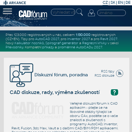
CZ
|
SK
|
EN
|
DE
Přes 123.000 registrovaných u nás, celkem
1.130.000
registrovaných
(CZ+EN)
. Tipy pro
AutoCAD 2027
, pro
Inventor 2027
a pro
Revit 2027
.
Nový
Kalkulátor nosníků
,
Spirograf generátor
a
Regresní křivky
v sekci
Převodníky
.
Kompletní
příkazy
a
proměnné AutoCADu 2027
.
RSS tipy
Diskuzní fórum, poradna
RSS diskuze
?
CAD diskuze, rady, výměna zkušeností
Veřejné diskuzní fórum k CAD
aplikacím - ptejte se na
libovolné otázky týkající se
oboru CAx, podělte se o vaše
znalosti a zkušenosti s
programy AutoCAD, Inventor,
Revit, Fusion, 3ds Max, Vault a s dalšími CAD/BIM/PDM aplikacemi.