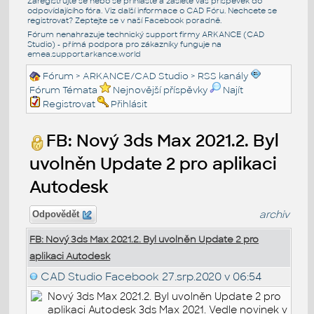
Zaregistrujte se nebo se přihlašte a zašlete váš příspěvek do
odpovídajícího fóra. Viz další informace o
CAD Fóru
. Nechcete se
registrovat? Zeptejte se v naší
Facebook poradně
.
Fórum nenahrazuje technický support firmy ARKANCE (CAD
Studio) - přímá podpora pro zákazníky funguje na
emea.support.arkance.world
Fórum
>
ARKANCE/CAD Studio
>
RSS kanály
Fórum Témata
Nejnovější příspěvky
Najít
Registrovat
Přihlásit
FB: Nový 3ds Max 2021.2. Byl
uvolněn Update 2 pro aplikaci
Autodesk
archiv
Odpovědět
FB: Nový 3ds Max 2021.2. Byl uvolněn Update 2 pro
aplikaci Autodesk
CAD Studio Facebook
27.srp.2020 v 06:54
Nový 3ds Max 2021.2. Byl uvolněn Update 2 pro
aplikaci Autodesk 3ds Max 2021. Vedle novinek v