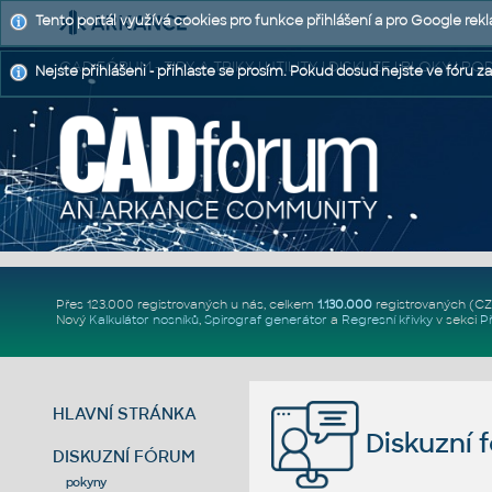
Tento portál využívá cookies pro funkce přihlášení a pro Google rek
CAD FÓRUM - TIPY A TRIKY | UTILITY | DISKUZE | BLOKY |
Nejste přihlášeni - přihlaste se prosím. Pokud dosud nejste ve fóru za
Přes 123.000 registrovaných u nás, celkem
1.130.000
registrovaných (C
Nový
Kalkulátor nosníků
,
Spirograf generátor
a
Regresní křivky
v sekci
P
HLAVNÍ STRÁNKA
Diskuzní 
DISKUZNÍ FÓRUM
pokyny