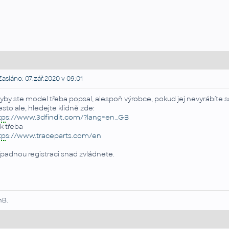
asláno: 07.zář.2020 v 09:01
yby ste model třeba popsal, alespoň výrobce, pokud jej nevyrábíte
esto ale, hledejte klidně zde:
tp
s://www.3dfindit.com/?lang=en_GB
k třeba
tp
s://www.traceparts.com/en
ípadnou registraci snad zvládnete.
nB.