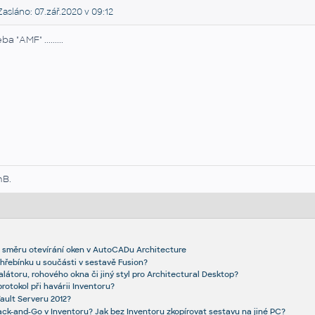
asláno: 07.zář.2020 v 09:12
ba "AMF" .........
nB.
 směru otevírání oken v AutoCADu Architecture
řebínku u součásti v sestavě Fusion?
alátoru, rohového okna či jiný styl pro Architectural Desktop?
rotokol při havárii Inventoru?
Vault Serveru 2012?
ack-and-Go v Inventoru? Jak bez Inventoru zkopírovat sestavu na jiné PC?