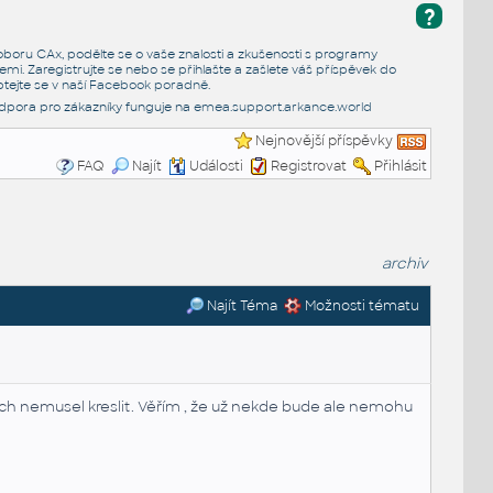
?
e oboru CAx, podělte se o vaše znalosti a zkušenosti s programy
emi. Zaregistrujte se nebo se přihlašte a zašlete váš příspěvek do
tejte se v naší
Facebook poradně
.
dpora pro zákazníky funguje na
emea.support.arkance.world
Nejnovější příspěvky
FAQ
Najít
Události
Registrovat
Přihlásit
archiv
Najít Téma
Možnosti tématu
ych nemusel kreslit. Věřím , že už nekde bude ale nemohu