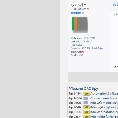
rys-kt4
Z
TOP uživatel
Tře
Přihlášen:
21.lis.2011
Lokalita:
ČR (Pha)
Používám:
Inventor - PrDSU, Solid Edge
Stav:
Offline
Bodů:
456
Ja
Příbuzné CAD tipy
:
Tip 6454:
Automatický výkaz
Tip 14054:
Co znamená ikona h
Tip 2600:
Kde vzít model esk
Tip 2846:
Kde najít chybový p
Tip 8066:
Kde vzít instalaci 
Tip 2364:
Kde najdu funkci P