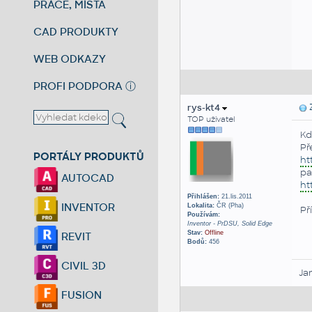
PRÁCE, MÍSTA
CAD PRODUKTY
WEB ODKAZY
PROFI PODPORA
ⓘ
rys-kt4
Z
TOP uživatel
Kd
Př
PORTÁLY PRODUKTŮ
ht
pa
AUTOCAD
ht
Přihlášen:
21.lis.2011
INVENTOR
Lokalita:
ČR (Pha)
Př
Používám:
Inventor - PrDSU, Solid Edge
Stav:
Offline
REVIT
Bodů:
456
CIVIL 3D
Ja
FUSION