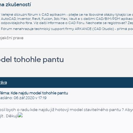
na zkušeností
Veřejné diskuzní fórum k CAD aplikacím - ptejte se na libovolné otázky týkající s
AutoCAD, Inventor, Revit, Fusion, 3ds Max, Vault a s dalšími CAD/BIM/PDM aplikac
odpovídajícího fóra. Viz další informace o
CAD Fóru
. Nechcete se registrovat? Zep
Fórum nenahrazuje technický support firmy ARKANCE (CAD Studio) - přímá po
ojekční praxe
del tohohle pantu
ráva
Téma: Kde najdu model tohohle pantu
láno: 06.zář.2020 v 17:19
osil bych o radu kde najdu již hotový model stavitelného pantu ? Ab
ít . Děkuji