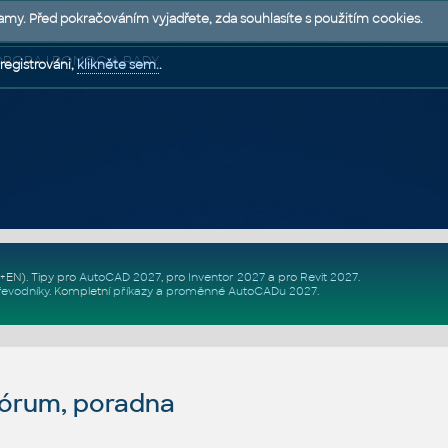
lamy. Před pokračováním vyjadřete, zda souhlasíte s použitím cookies.
 PODPORA | POMOC A RADY
registrováni,
klikněte sem.
.
Z+EN)
. Tipy pro
AutoCAD 2027
, pro
Inventor 2027
a pro
Revit 2027
.
řevodníky
.
Kompletní
příkazy
a
proměnné AutoCADu 2027
.
fórum, poradna