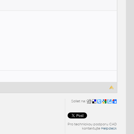
Sdílet na:
Pro technickou podporu CAD
kontaktujte
Helpdesk