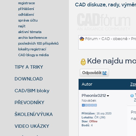
registrace
CAD diskuze, rady, výmě
přihlášení
odhlášení
správa účtu
najít
aktivní témata
archiv konference
Fórum
>
CAD - obecně
>
Pr
posledních 100 příspěvků
lokality registrací
CAD blogy a média
Kde najdu mo
TIPY A TRIKY
Odpovědět
DOWNLOAD
Autor
Zp
CAD/BIM bloky
Pheonix0212
Zas
Nováček
PŘEVODNÍKY
Pr
ŠKOLENÍ/VÝUKA
Přihlášen:
16.srp.2020
Lokalita:
ČR (JM)
naj
Stav:
Offline
VIDEO UKÁZKY
Bodů:
4