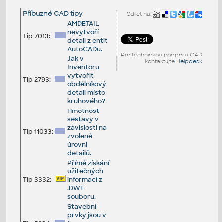
Příbuzné CAD tipy
:
Sdílet na:
AMDETAIL
nevytvoří
Tip 7013:
detail z entit
AutoCADu.
Pro technickou podporu CAD
Jak v
kontaktujte
Helpdesk
Inventoru
vytvořit
Tip 2793:
obdélníkový
detail místo
kruhového?
Hmotnost
sestavy v
závislosti na
Tip 11033:
zvolené
úrovni
detailů.
Přímé získání
užitečných
Tip 3332:
informací z
.DWF
souboru.
Stavební
prvky jsou v