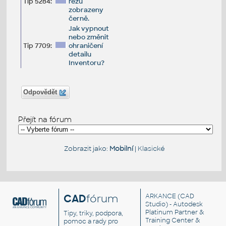
Tip 5284:
řezu
zobrazeny
černě.
Jak vypnout
nebo změnit
Tip 7709:
ohraničení
detailu
Inventoru?
Odpovědět
Přejít na fórum
Zobrazit jako:
Mobilní
|
Klasické
CAD
fórum
ARKANCE
(CAD
Studio) - Autodesk
Platinum Partner &
Tipy, triky, podpora,
Training Center &
pomoc a rady pro