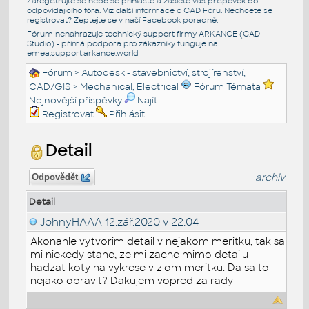
Zaregistrujte se nebo se přihlašte a zašlete váš příspěvek do
odpovídajícího fóra. Viz další informace o
CAD Fóru
. Nechcete se
registrovat? Zeptejte se v naší
Facebook poradně
.
Fórum nenahrazuje technický support firmy ARKANCE (CAD
Studio) - přímá podpora pro zákazníky funguje na
emea.support.arkance.world
Fórum
>
Autodesk - stavebnictví, strojírenství,
CAD/GIS
>
Mechanical, Electrical
Fórum Témata
Nejnovější příspěvky
Najít
Registrovat
Přihlásit
Detail
archiv
Odpovědět
Detail
JohnyHAAA
12.zář.2020 v 22:04
Akonahle vytvorim detail v nejakom meritku, tak sa
mi niekedy stane, ze mi zacne mimo detailu
hadzat koty na vykrese v zlom meritku. Da sa to
nejako opravit? Dakujem vopred za rady