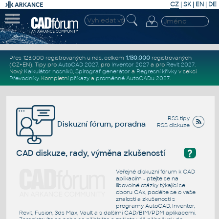
CZ
|
SK
|
EN
|
DE
Přes 123.000 registrovaných u nás, celkem
1.130.000
registrovaných
(CZ+EN)
. Tipy pro
AutoCAD 2027
, pro
Inventor 2027
a pro
Revit 2027
.
Nový
Kalkulátor nosníků
,
Spirograf generátor
a
Regresní křivky
v sekci
Převodníky
.
Kompletní
příkazy
a
proměnné AutoCADu 2027
.
RSS tipy
Diskuzní fórum, poradna
RSS diskuze
?
CAD diskuze, rady, výměna zkušeností
Veřejné diskuzní fórum k CAD
aplikacím - ptejte se na
libovolné otázky týkající se
oboru CAx, podělte se o vaše
znalosti a zkušenosti s
programy AutoCAD, Inventor,
Revit, Fusion, 3ds Max, Vault a s dalšími CAD/BIM/PDM aplikacemi.