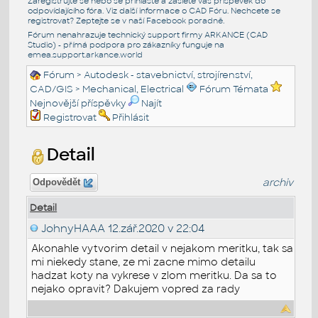
Zaregistrujte se nebo se přihlašte a zašlete váš příspěvek do
odpovídajícího fóra. Viz další informace o
CAD Fóru
. Nechcete se
registrovat? Zeptejte se v naší
Facebook poradně
.
Fórum nenahrazuje technický support firmy ARKANCE (CAD
Studio) - přímá podpora pro zákazníky funguje na
emea.support.arkance.world
Fórum
>
Autodesk - stavebnictví, strojírenství,
CAD/GIS
>
Mechanical, Electrical
Fórum Témata
Nejnovější příspěvky
Najít
Registrovat
Přihlásit
Detail
archiv
Odpovědět
Detail
JohnyHAAA
12.zář.2020 v 22:04
Akonahle vytvorim detail v nejakom meritku, tak sa
mi niekedy stane, ze mi zacne mimo detailu
hadzat koty na vykrese v zlom meritku. Da sa to
nejako opravit? Dakujem vopred za rady