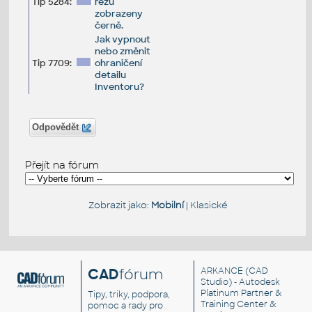
Tip 5284:
řezu
zobrazeny
černě.
Jak vypnout
nebo změnit
Tip 7709:
ohraničení
detailu
Inventoru?
Odpovědět
Přejít na fórum
Zobrazit jako:
Mobilní
|
Klasické
CAD
fórum
ARKANCE
(CAD
Studio) - Autodesk
Platinum Partner &
Tipy, triky, podpora,
Training Center &
pomoc a rady pro