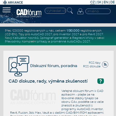
CZ
|
SK
|
EN
|
DE
Přes 123.000 registrovaných u nás, celkem
1.130.000
registrovaných
(CZ+EN)
. Tipy pro
AutoCAD 2027
, pro
Inventor 2027
a pro
Revit 2027
.
Nový
Kalkulátor nosníků
,
Spirograf generátor
a
Regresní křivky
v sekci
Převodníky
.
Kompletní
příkazy
a
proměnné AutoCADu 2027
.
RSS tipy
Diskuzní fórum, poradna
RSS diskuze
?
CAD diskuze, rady, výměna zkušeností
Veřejné diskuzní fórum k CAD
aplikacím - ptejte se na
libovolné otázky týkající se
oboru CAx, podělte se o vaše
znalosti a zkušenosti s
programy AutoCAD, Inventor,
Revit, Fusion, 3ds Max, Vault a s dalšími CAD/BIM/PDM aplikacemi.