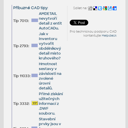
Příbuzné CAD tipy
:
Sdílet na:
AMDETAIL
nevytvoří
Tip 7013:
detail z entit
AutoCADu.
Pro technickou podporu CAD
Jak v
kontaktujte
Helpdesk
Inventoru
vytvořit
Tip 2793:
obdélníkový
detail místo
kruhového?
Hmotnost
sestavy v
závislosti na
Tip 11033:
zvolené
úrovni
detailů.
Přímé získání
užitečných
Tip 3332:
informací z
.DWF
souboru.
Stavební
prvky jsou v