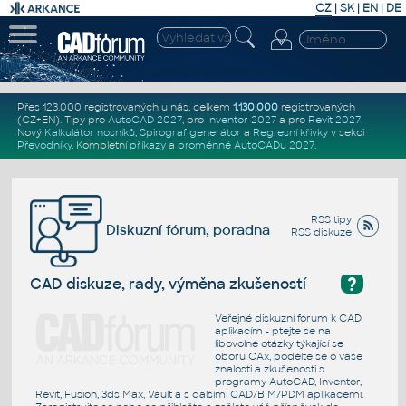
CZ
|
SK
|
EN
|
DE
Přes 123.000 registrovaných u nás, celkem
1.130.000
registrovaných
(CZ+EN)
. Tipy pro
AutoCAD 2027
, pro
Inventor 2027
a pro
Revit 2027
.
Nový
Kalkulátor nosníků
,
Spirograf generátor
a
Regresní křivky
v sekci
Převodníky
.
Kompletní
příkazy
a
proměnné AutoCADu 2027
.
RSS tipy
Diskuzní fórum, poradna
RSS diskuze
?
CAD diskuze, rady, výměna zkušeností
Veřejné diskuzní fórum k CAD
aplikacím - ptejte se na
libovolné otázky týkající se
oboru CAx, podělte se o vaše
znalosti a zkušenosti s
programy AutoCAD, Inventor,
Revit, Fusion, 3ds Max, Vault a s dalšími CAD/BIM/PDM aplikacemi.