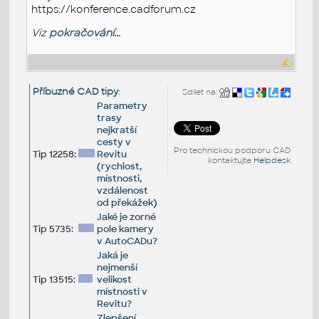
https://konference.cadforum.cz
Viz
pokračování...
Příbuzné CAD tipy
:
Sdílet na:
Parametry
trasy
nejkratší
cesty v
Pro technickou podporu CAD
Tip 12258:
Revitu
kontaktujte
Helpdesk
(rychlost,
místnosti,
vzdálenost
od překážek)
Jaké je zorné
Tip 5735:
pole kamery
v AutoCADu?
Jaká je
nejmenší
Tip 13515:
velikost
místnosti v
Revitu?
Zlepšení