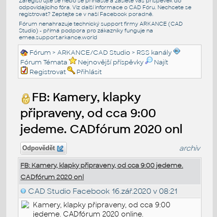
Zaregistrujte se nebo se přihlašte a zašlete váš příspěvek do
odpovídajícího fóra. Viz další informace o
CAD Fóru
. Nechcete se
registrovat? Zeptejte se v naší
Facebook poradně
.
Fórum nenahrazuje technický support firmy ARKANCE (CAD
Studio) - přímá podpora pro zákazníky funguje na
emea.support.arkance.world
Fórum
>
ARKANCE/CAD Studio
>
RSS kanály
Fórum Témata
Nejnovější příspěvky
Najít
Registrovat
Přihlásit
FB: Kamery, klapky
připraveny, od cca 9:00
jedeme. CADfórum 2020 onl
archiv
Odpovědět
FB: Kamery, klapky připraveny, od cca 9:00 jedeme.
CADfórum 2020 onl
CAD Studio Facebook
16.zář.2020 v 08:21
Kamery, klapky připraveny, od cca 9:00
jedeme. CADfórum 2020 online.