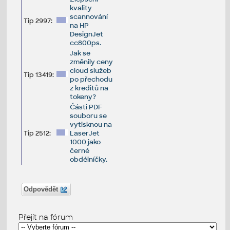
kvality
scannování
Tip 2997:
na HP
DesignJet
cc800ps.
Jak se
změnily ceny
cloud služeb
Tip 13419:
po přechodu
z kreditů na
tokeny?
Části PDF
souboru se
vytisknou na
Tip 2512:
LaserJet
1000 jako
černé
obdélníčky.
Odpovědět
Přejít na fórum