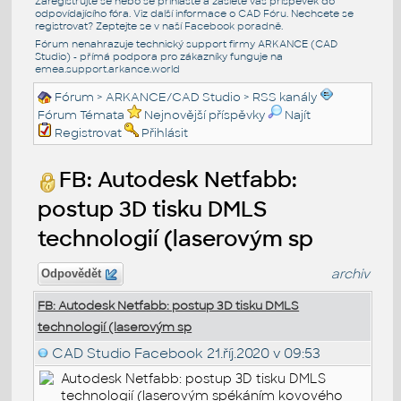
Zaregistrujte se nebo se přihlašte a zašlete váš příspěvek do
odpovídajícího fóra. Viz další informace o
CAD Fóru
. Nechcete se
registrovat? Zeptejte se v naší
Facebook poradně
.
Fórum nenahrazuje technický support firmy ARKANCE (CAD
Studio) - přímá podpora pro zákazníky funguje na
emea.support.arkance.world
Fórum
>
ARKANCE/CAD Studio
>
RSS kanály
Fórum Témata
Nejnovější příspěvky
Najít
Registrovat
Přihlásit
FB: Autodesk Netfabb:
postup 3D tisku DMLS
technologií (laserovým sp
archiv
Odpovědět
FB: Autodesk Netfabb: postup 3D tisku DMLS
technologií (laserovým sp
CAD Studio Facebook
21.říj.2020 v 09:53
Autodesk Netfabb: postup 3D tisku DMLS
technologií (laserovým spékáním kovového