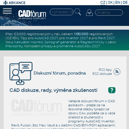
CZ
|
SK
|
EN
|
DE
Přes 123.000 registrovaných u nás, celkem
1.130.000
registrovaných
(CZ+EN)
. Tipy pro
AutoCAD 2027
, pro
Inventor 2027
a pro
Revit 2027
.
Nový
Kalkulátor nosníků
,
Spirograf generátor
a
Regresní křivky
v sekci
Převodníky
.
Kompletní
příkazy
a
proměnné AutoCADu 2027
.
RSS tipy
Diskuzní fórum, poradna
RSS diskuze
?
CAD diskuze, rady, výměna zkušeností
Veřejné diskuzní fórum k CAD
aplikacím - ptejte se na
libovolné otázky týkající se
oboru CAx, podělte se o vaše
znalosti a zkušenosti s
programy AutoCAD, Inventor,
Revit, Fusion, 3ds Max, Vault a s dalšími CAD/BIM/PDM aplikacemi.