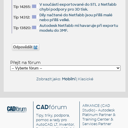
V součásti exportované do STL z Netfabb
Tip 14265:
chybí podpory pro 3D tisk.
Díly načtené do Netfabb jsou příliš malé
Tip 14312:
nebo příliš velké.
Autodesk Netfabb mi havaruje při exportu
Tip 13820:
modelu do 3MF.
Odpovědět
Přejít na fórum
Zobrazit jako:
Mobilní
|
Klasické
CAD
fórum
ARKANCE
(CAD
Studio) - Autodesk
Platinum Partner &
Tipy, triky, podpora,
Training Center &
pomoc a rady pro
Services Partner
AutoCAD, LT, Inventor,