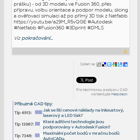
prášku) - od 3D modelu ve Fusion 360, přes
přípravu, volbu orientace a podpor modelu, slicing
a ověřovací simulaci až po přímý 3D tisk z Netfabb.
https://youtu.be/a29M_R5vQGE #Autodesk
#Netfabb #Fusion360 #3Dprint #DMLS
Viz
pokračování...
Sdílet na:
Pro technickou podporu CAD
kontaktujte
Helpdesk
Příbuzné CAD tipy
:
Jak se liší cenové náklady na inkoustový,
Tip 4913:
laserový a LED tisk?
Které aditivní technologie jsou
Tip 13987:
podporovány v Autodesk Fusion?
Maximální počet bodů v mračnu bodů
Tip 7348:
AutoCADu.