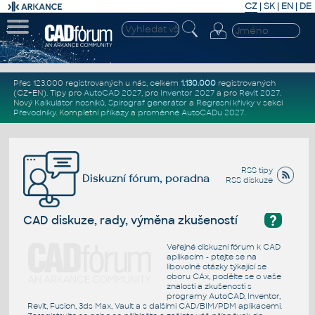
CZ
|
SK
|
EN
|
DE
Přes 123.000 registrovaných u nás, celkem
1.130.000
registrovaných
(CZ+EN)
. Tipy pro
AutoCAD 2027
, pro
Inventor 2027
a pro
Revit 2027
.
Nový
Kalkulátor nosníků
,
Spirograf generátor
a
Regresní křivky
v sekci
Převodníky
.
Kompletní
příkazy
a
proměnné AutoCADu 2027
.
RSS tipy
Diskuzní fórum, poradna
RSS diskuze
?
CAD diskuze, rady, výměna zkušeností
Veřejné diskuzní fórum k CAD
aplikacím - ptejte se na
libovolné otázky týkající se
oboru CAx, podělte se o vaše
znalosti a zkušenosti s
programy AutoCAD, Inventor,
Revit, Fusion, 3ds Max, Vault a s dalšími CAD/BIM/PDM aplikacemi.