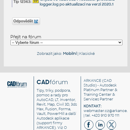
Tip 12363:
logger.log po aktualizaci na verzi 2020.1
Odpovědět
Přejít na fórum
Zobrazit jako:
Mobilní
|
Klasické
CAD
fórum
ARKANCE
(CAD
Studio) - Autodesk
Platinum Partner &
Tipy, triky, podpora,
Training Center &
pomoc a rady pro
Services Partner
AutoCAD, LT, Inventor,
Revit, Map, Civil 3D, 3ds
KONTAKT:
Max, Fusion, Forma,
webmaster.cz@arkance.w
Vault, PowerMill a další
| tel. +420 910 970 111
Autodesk aplikace
(support firmy
ARKANCE). Viz
O