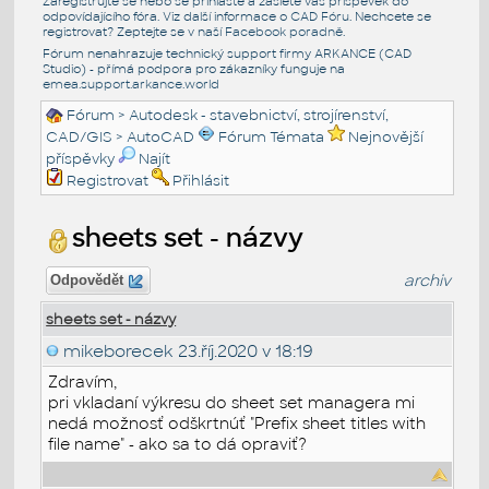
Zaregistrujte se nebo se přihlašte a zašlete váš příspěvek do
odpovídajícího fóra. Viz další informace o
CAD Fóru
. Nechcete se
registrovat? Zeptejte se v naší
Facebook poradně
.
Fórum nenahrazuje technický support firmy ARKANCE (CAD
Studio) - přímá podpora pro zákazníky funguje na
emea.support.arkance.world
Fórum
>
Autodesk - stavebnictví, strojírenství,
CAD/GIS
>
AutoCAD
Fórum Témata
Nejnovější
příspěvky
Najít
Registrovat
Přihlásit
sheets set - názvy
archiv
Odpovědět
sheets set - názvy
mikeborecek
23.říj.2020 v 18:19
Zdravím,
pri vkladaní výkresu do sheet set managera mi
nedá možnosť odškrtnúť "Prefix sheet titles with
file name" - ako sa to dá opraviť?