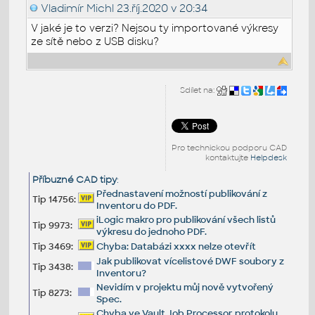
Vladimír Michl
23.říj.2020 v 20:34
V jaké je to verzi? Nejsou ty importované výkresy
ze sítě nebo z USB disku?
Sdílet na:
Pro technickou podporu CAD
kontaktujte
Helpdesk
Příbuzné CAD tipy
:
Přednastavení možností publikování z
Tip 14756:
Inventoru do PDF.
iLogic makro pro publikování všech listů
Tip 9973:
výkresu do jednoho PDF.
Tip 3469:
Chyba: Databázi xxxx nelze otevřít
Jak publikovat vícelistové DWF soubory z
Tip 3438:
Inventoru?
Nevidím v projektu můj nově vytvořený
Tip 8273:
Spec.
Chyba ve Vault Job Processor protokolu