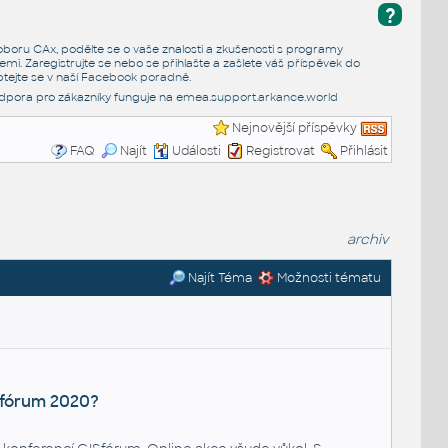
?
e oboru CAx, podělte se o vaše znalosti a zkušenosti s programy
emi. Zaregistrujte se nebo se přihlašte a zašlete váš příspěvek do
tejte se v naší
Facebook poradně
.
dpora pro zákazníky funguje na
emea.support.arkance.world
Nejnovější příspěvky
FAQ
Najít
Události
Registrovat
Přihlásit
archiv
Najít Téma
Možnosti tématu
fórum 2020?