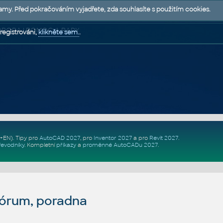
lamy. Před pokračováním vyjadřete, zda souhlasíte s použitím cookies.
 PODPORA | POMOC A RADY
registrováni,
klikněte sem.
.
Z+EN)
. Tipy pro
AutoCAD 2027
, pro
Inventor 2027
a pro
Revit 2027
.
řevodníky
.
Kompletní
příkazy
a
proměnné AutoCADu 2027
.
fórum, poradna