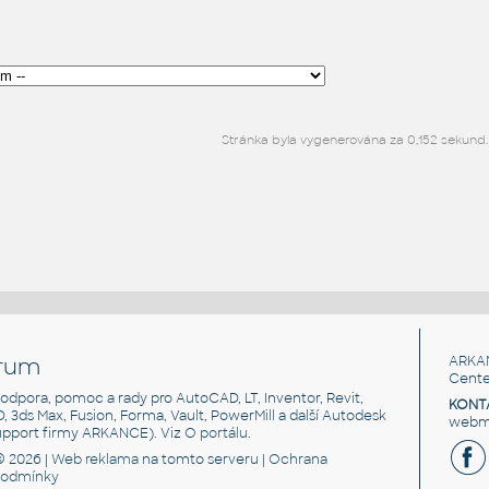
Stránka byla vygenerována za 0,152 sekund.
rum
ARKA
Cente
, podpora, pomoc a rady pro AutoCAD, LT, Inventor, Revit,
KONT
3D, 3ds Max, Fusion, Forma, Vault, PowerMill a další Autodesk
webma
support firmy ARKANCE). Viz
O portálu
.
© 2026 |
Web reklama
na tomto serveru |
Ochrana
podmínky