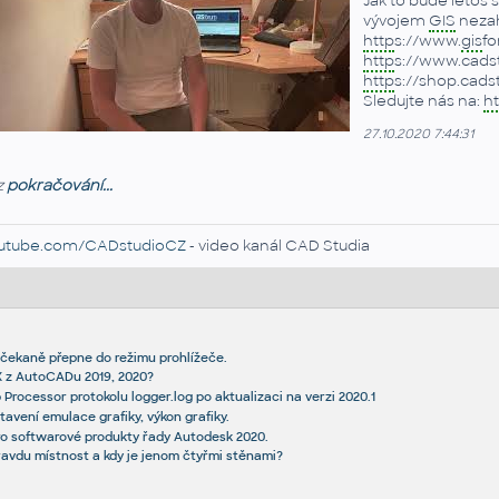
Jak to bude letos 
vývojem
GIS
nezah
http
s://www.
gis
fo
http
s://www.cadst
http
s://shop.cadst
Sledujte nás na:
ht
27.10.2020 7:44:31
z
pokračování...
utube.com/CADstudioCZ
- video kanál CAD Studia
ečekaně přepne do režimu prohlížeče.
X z AutoCADu 2019, 2020?
Processor protokolu logger.log po aktualizaci na verzi 2020.1
tavení emulace grafiky, výkon grafiky.
ro softwarové produkty řady Autodesk 2020.
ravdu místnost a kdy je jenom čtyřmi stěnami?