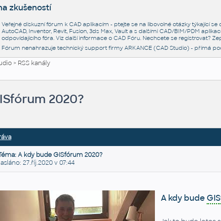
na zkušeností
Veřejné diskuzní fórum k CAD aplikacím - ptejte se na libovolné otázky týkající s
AutoCAD, Inventor, Revit, Fusion, 3ds Max, Vault a s dalšími CAD/BIM/PDM aplikac
odpovídajícího fóra. Viz další informace o
CAD Fóru
. Nechcete se registrovat? Zep
Fórum nenahrazuje technický support firmy ARKANCE (CAD Studio) - přímá po
udio
>
RSS kanály
ISfórum 2020?
ráva
Téma: A kdy bude GISfórum 2020?
láno: 27.říj.2020 v 07:44
A kdy bude
GIS