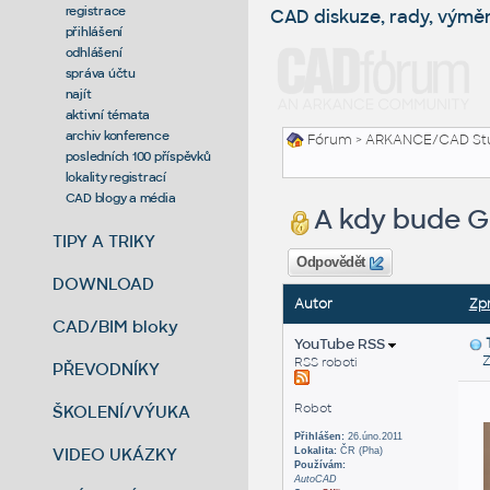
registrace
CAD diskuze, rady, výmě
přihlášení
odhlášení
správa účtu
najít
aktivní témata
archiv konference
Fórum
>
ARKANCE/CAD St
posledních 100 příspěvků
lokality registrací
CAD blogy a média
A kdy bude G
TIPY A TRIKY
Odpovědět
DOWNLOAD
Autor
Zp
CAD/BIM bloky
YouTube RSS
Zas
RSS roboti
PŘEVODNÍKY
Robot
ŠKOLENÍ/VÝUKA
Přihlášen:
26.úno.2011
VIDEO UKÁZKY
Lokalita:
ČR (Pha)
Používám:
AutoCAD