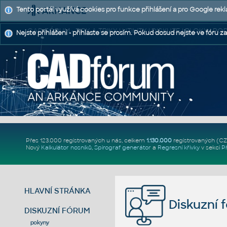
Tento portál využívá cookies pro funkce přihlášení a pro Google rek
CAD FÓRUM - TIPY A TRIKY | UTILITY | DISKUZE | BLOKY |
Nejste přihlášeni - přihlaste se prosím. Pokud dosud nejste ve fóru za
Přes 123.000 registrovaných u nás, celkem
1.130.000
registrovaných (C
Nový
Kalkulátor nosníků
,
Spirograf generátor
a
Regresní křivky
v sekci
P
HLAVNÍ STRÁNKA
Diskuzní 
DISKUZNÍ FÓRUM
pokyny