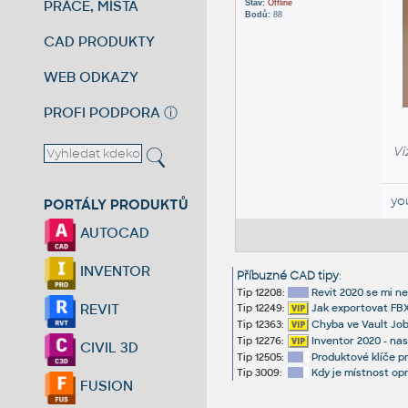
PRÁCE, MÍSTA
Stav:
Offline
Bodů:
88
CAD PRODUKTY
WEB ODKAZY
PROFI PODPORA
ⓘ
Vi
yo
PORTÁLY PRODUKTŮ
AUTOCAD
INVENTOR
Příbuzné CAD tipy
:
Tip 12208:
Revit 2020 se mi n
REVIT
Tip 12249:
Jak exportovat FB
Tip 12363:
Chyba ve Vault Job 
Tip 12276:
Inventor 2020 - nas
CIVIL 3D
Tip 12505:
Produktové klíče p
Tip 3009:
Kdy je místnost op
FUSION