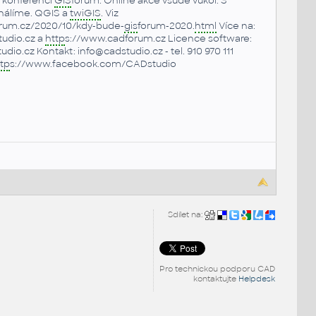
s konferencí
GIS
fórum. Online akce všude vůkol. S
álíme. QGIS a
twiGIS
. Viz
rum.cz/2020/10/kdy-bude-
gis
forum-2020.
html
Více na:
udio.cz a
http
s://www.cadforum.cz Licence software:
udio.cz Kontakt: info@cadstudio.cz - tel. 910 970 111
tp
s://www.facebook.com/CADstudio
Sdílet na:
Pro technickou podporu CAD
kontaktujte
Helpdesk