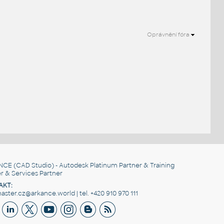
Oprávnění fóra
NCE
(CAD Studio) - Autodesk Platinum Partner & Training
r & Services Partner
AKT:
ster.cz@arkance.world | tel. +420 910 970 111