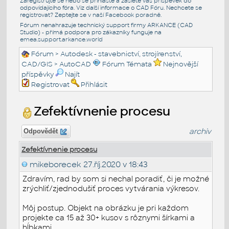
Zaregistrujte se nebo se přihlašte a zašlete váš příspěvek do
odpovídajícího fóra. Viz další informace o
CAD Fóru
. Nechcete se
registrovat? Zeptejte se v naší
Facebook poradně
.
Fórum nenahrazuje technický support firmy ARKANCE (CAD
Studio) - přímá podpora pro zákazníky funguje na
emea.support.arkance.world
Fórum
>
Autodesk - stavebnictví, strojírenství,
CAD/GIS
>
AutoCAD
Fórum Témata
Nejnovější
příspěvky
Najít
Registrovat
Přihlásit
Zefektívnenie procesu
archiv
Odpovědět
Zefektívnenie procesu
mikeborecek
27.říj.2020 v 18:43
Zdravím, rad by som si nechal poradiť, či je možné
zrýchliť/zjednodušiť proces vytvárania výkresov.
Môj postup. Objekt na obrázku je pri každom
projekte ca 15 až 30+ kusov s rôznymi šírkami a
hĺbkami.