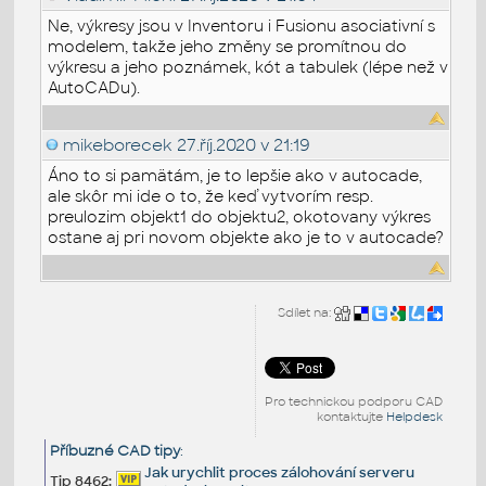
Ne, výkresy jsou v Inventoru i Fusionu asociativní s
modelem, takže jeho změny se promítnou do
výkresu a jeho poznámek, kót a tabulek (lépe než v
AutoCADu).
mikeborecek
27.říj.2020 v 21:19
Áno to si pamätám, je to lepšie ako v autocade,
ale skôr mi ide o to, že keď vytvorím resp.
preulozim objekt1 do objektu2, okotovany výkres
ostane aj pri novom objekte ako je to v autocade?
Sdílet na:
Pro technickou podporu CAD
kontaktujte
Helpdesk
Příbuzné CAD tipy
:
Jak urychlit proces zálohování serveru
Tip 8462: