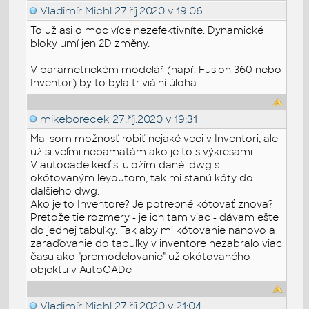
Vladimír Michl
27.říj.2020 v 19:06
To už asi o moc více nezefektivníte. Dynamické
bloky umí jen 2D změny.
V parametrickém modelář (např. Fusion 360 nebo
Inventor) by to byla triviální úloha.
mikeborecek
27.říj.2020 v 19:31
Mal som možnosť robiť nejaké veci v Inventori, ale
už si veľmi nepamätám ako je to s výkresami.
V autocade keď si uložím dané .dwg s
okótovaným leyoutom, tak mi stanú kóty do
dalšieho dwg.
Ako je to Inventore? Je potrebné kótovať znova?
Pretože tie rozmery - je ich tam viac - dávam ešte
do jednej tabuľky. Tak aby mi kótovanie nanovo a
zaraďovanie do tabuľky v inventore nezabralo viac
času ako "premodelovanie" už okótovaného
objektu v AutoCADe
Vladimír Michl
27.říj.2020 v 21:04