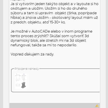
Ja si vytvorím jeden takýto objekt a v layoute si ho
okótujem a uložím. Uložím si ho do druhého
súboru a tam si upravím objekt (šírka, poprípade
hĺbka) a znova uložím - okotovaný layout mám už
z predch. objektu. atď 15-30+ ks.
Je možné v AutoCADe alebo v inom programe
tento proces zrýchliť? Skúšal som vytvoriť 3d
dynamický blok, ale stretch mi na 3d objekt
nefungoval, takže sa mi to nepodarilo.
Vopred ďakujem za rady.
Připojené náhledy