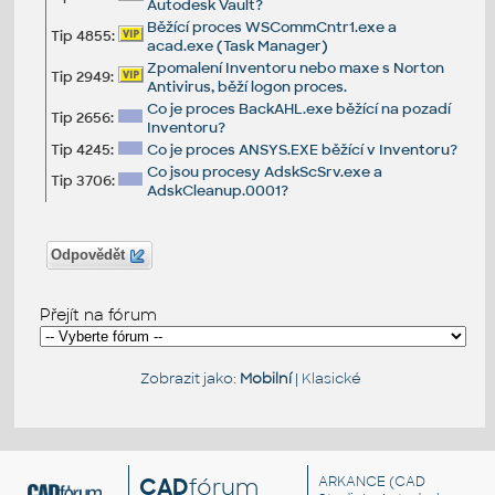
Autodesk Vault?
Běžící proces WSCommCntr1.exe a
Tip 4855:
acad.exe (Task Manager)
Zpomalení Inventoru nebo maxe s Norton
Tip 2949:
Antivirus, běží logon proces.
Co je proces BackAHL.exe běžící na pozadí
Tip 2656:
Inventoru?
Tip 4245:
Co je proces ANSYS.EXE běžící v Inventoru?
Co jsou procesy AdskScSrv.exe a
Tip 3706:
AdskCleanup.0001?
Odpovědět
Přejít na fórum
Zobrazit jako:
Mobilní
|
Klasické
CAD
fórum
ARKANCE
(CAD