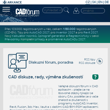
CZ
|
SK
|
EN
|
DE
Přes 123.000 registrovaných u nás, celkem
1.130.000
registrovaných
(CZ+EN)
. Tipy pro
AutoCAD 2027
, pro
Inventor 2027
a pro
Revit 2027
.
Nový
Kalkulátor nosníků
,
Spirograf generátor
a
Regresní křivky
v sekci
Převodníky
.
Kompletní
příkazy
a
proměnné AutoCADu 2027
.
RSS tipy
Diskuzní fórum, poradna
RSS diskuze
?
CAD diskuze, rady, výměna zkušeností
Veřejné diskuzní fórum k CAD
aplikacím - ptejte se na
libovolné otázky týkající se
oboru CAx, podělte se o vaše
znalosti a zkušenosti s
programy AutoCAD, Inventor,
Revit, Fusion, 3ds Max, Vault a s dalšími CAD/BIM/PDM aplikacemi.