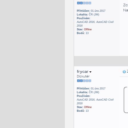
Zc
Na
Přihlášen:
01.úno.2017
Lokalita:
ČR (JM)
Používám:
AutoCAD 2016, AutoCAD Civil
2016
Stav:
Offline
Bodů:
13
frycar
Z
Diskutér
Přihlášen:
01.úno.2017
Lokalita:
ČR (JM)
Používám:
AutoCAD 2016, AutoCAD Civil
2016
Stav:
Offline
Bodů:
13