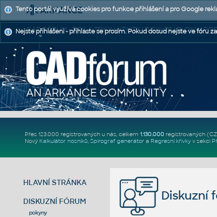
Tento portál využívá cookies pro funkce přihlášení a pro Google rek
CAD FÓRUM - TIPY A TRIKY | UTILITY | DISKUZE | BLOKY |
Nejste přihlášeni - přihlaste se prosím. Pokud dosud nejste ve fóru za
Přes 123.000 registrovaných u nás, celkem
1.130.000
registrovaných (C
Nový
Kalkulátor nosníků
,
Spirograf generátor
a
Regresní křivky
v sekci
P
HLAVNÍ STRÁNKA
Diskuzní 
DISKUZNÍ FÓRUM
pokyny