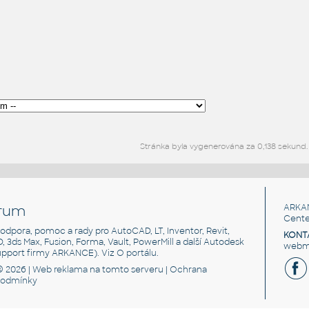
Stránka byla vygenerována za 0,138 sekund.
rum
ARKA
Cente
, podpora, pomoc a rady pro AutoCAD, LT, Inventor, Revit,
KONT
3D, 3ds Max, Fusion, Forma, Vault, PowerMill a další Autodesk
webma
support firmy ARKANCE). Viz
O portálu
.
© 2026 |
Web reklama
na tomto serveru |
Ochrana
podmínky