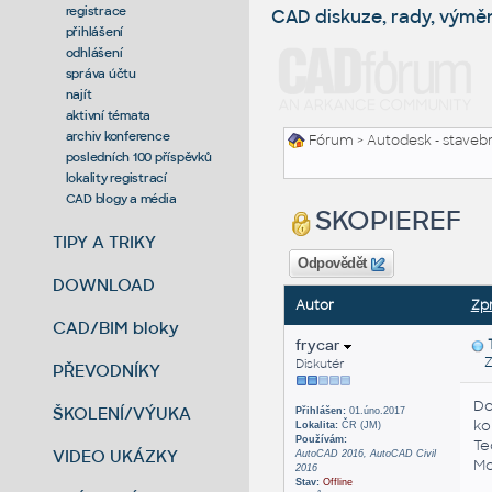
registrace
CAD diskuze, rady, výmě
přihlášení
odhlášení
správa účtu
najít
aktivní témata
archiv konference
Fórum
>
Autodesk - stavebni
posledních 100 příspěvků
lokality registrací
CAD blogy a média
SKOPIEREF
TIPY A TRIKY
Odpovědět
DOWNLOAD
Autor
Zp
CAD/BIM bloky
frycar
Zas
Diskutér
PŘEVODNÍKY
Do
ŠKOLENÍ/VÝUKA
Přihlášen:
01.úno.2017
ko
Lokalita:
ČR (JM)
Používám:
Te
VIDEO UKÁZKY
AutoCAD 2016, AutoCAD Civil
Mo
2016
Stav:
Offline