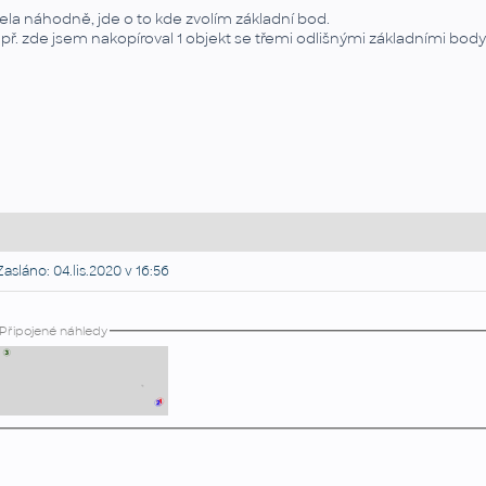
ela náhodně, jde o to kde zvolím základní bod.
př. zde jsem nakopíroval 1 objekt se třemi odlišnými základními body
asláno: 04.lis.2020 v 16:56
Připojené náhledy