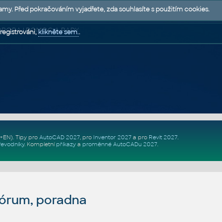
lamy. Před pokračováním vyjadřete, zda souhlasíte s použitím cookies.
 PODPORA | POMOC A RADY
registrováni,
klikněte sem.
.
Z+EN)
. Tipy pro
AutoCAD 2027
, pro
Inventor 2027
a pro
Revit 2027
.
řevodníky
.
Kompletní
příkazy
a
proměnné AutoCADu 2027
.
fórum, poradna