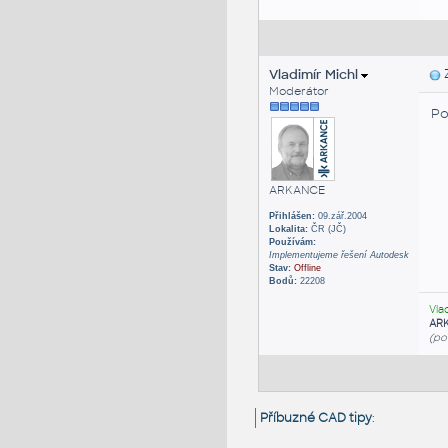
Vladimír Michl
Z
Moderátor
Po
ARKANCE
Přihlášen:
09.zář.2004
Lokalita:
ČR (JČ)
Používám:
Implementujeme řešení Autodesk
Stav:
Offline
Bodů:
22208
Vla
AR
(po
Příbuzné CAD tipy
: