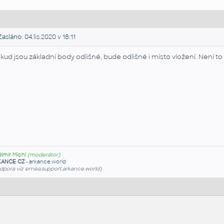
asláno: 04.lis.2020 v 18:11
kud jsou základní body odlišné, bude odlišné i místo vložení. Není to 
dimír Michl
(moderátor)
KANCE CZ
-
arkance.world
dpora viz emea.support.arkance.world)