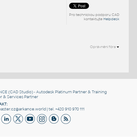
Pro technickou podporu CAD
kontaktujte
Helpdesk
Oprávnění fóra
NCE
(CAD Studio) - Autodesk Platinum Partner & Training
r & Services Partner
AKT:
ster.cz@arkance.world | tel. +420 910 970 111