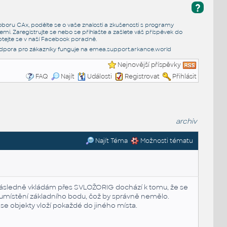
?
e oboru CAx, podělte se o vaše znalosti a zkušenosti s programy
emi. Zaregistrujte se nebo se přihlašte a zašlete váš příspěvek do
tejte se v naší
Facebook poradně
.
dpora pro zákazníky funguje na
emea.support.arkance.world
Nejnovější příspěvky
FAQ
Najít
Události
Registrovat
Přihlásit
archiv
Najít Téma
Možnosti tématu
 následně vkládám přes SVLOŽORIG dochází k tomu, že se
 umístění základního bodu, čož by správně nemělo.
e objekty vloží pokaždé do jiného místa.