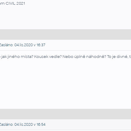
m CIVIL 2021
asláno: 04.lis.2020 v 16:37
 jak jiného místa? Kousek vedle? Nebo úplně náhodně? To je divné, 
asláno: 04.lis.2020 v 16:54