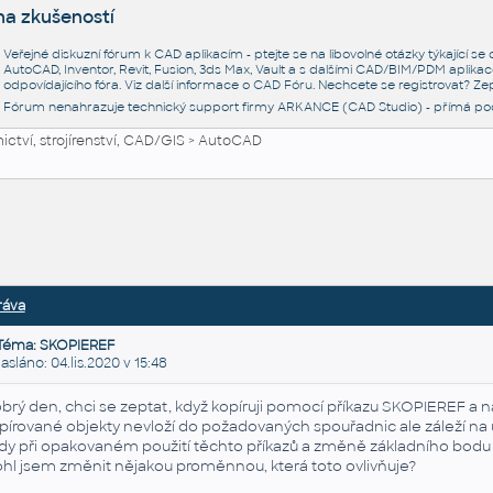
na zkušeností
Veřejné diskuzní fórum k CAD aplikacím - ptejte se na libovolné otázky týkající s
AutoCAD, Inventor, Revit, Fusion, 3ds Max, Vault a s dalšími CAD/BIM/PDM aplikac
odpovídajícího fóra. Viz další informace o
CAD Fóru
. Nechcete se registrovat? Zep
Fórum nenahrazuje technický support firmy ARKANCE (CAD Studio) - přímá po
ctví, strojírenství, CAD/GIS
>
AutoCAD
ráva
Téma: SKOPIEREF
láno: 04.lis.2020 v 15:48
brý den, chci se zeptat, když kopíruji pomocí příkazu SKOPIEREF a
pírované objekty nevloží do požadovaných spouřadnic ale záleží na
dy při opakovaném použití těchto příkazů a změně základního bodu s
hl jsem změnit nějakou proměnnou, která toto ovlivňuje?