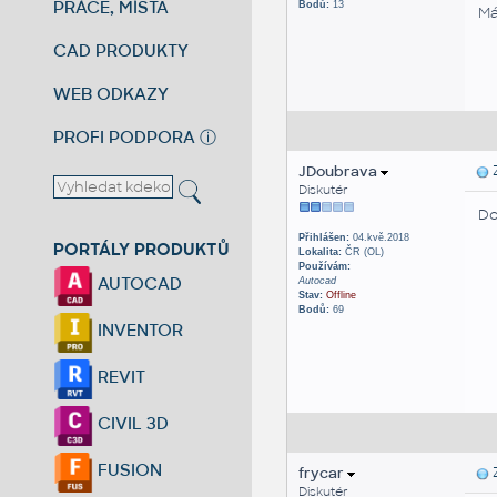
PRÁCE, MÍSTA
Bodů:
13
Má
CAD PRODUKTY
WEB ODKAZY
PROFI PODPORA
ⓘ
JDoubrava
Z
Diskutér
Do
Přihlášen:
04.kvě.2018
PORTÁLY PRODUKTŮ
Lokalita:
ČR (OL)
Používám:
AUTOCAD
Autocad
Stav:
Offline
Bodů:
69
INVENTOR
REVIT
CIVIL 3D
FUSION
frycar
Z
Diskutér