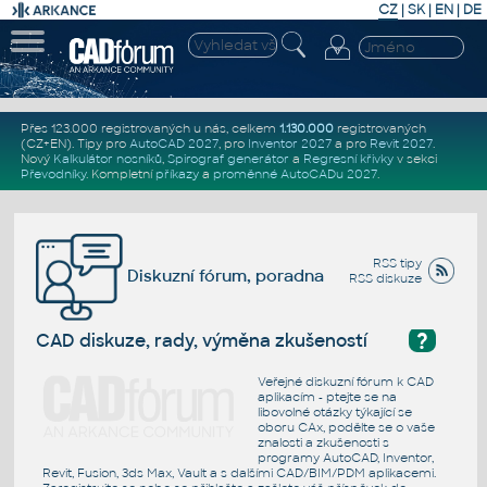
CZ
|
SK
|
EN
|
DE
Přes 123.000 registrovaných u nás, celkem
1.130.000
registrovaných
(CZ+EN)
. Tipy pro
AutoCAD 2027
, pro
Inventor 2027
a pro
Revit 2027
.
Nový
Kalkulátor nosníků
,
Spirograf generátor
a
Regresní křivky
v sekci
Převodníky
.
Kompletní
příkazy
a
proměnné AutoCADu 2027
.
RSS tipy
Diskuzní fórum, poradna
RSS diskuze
?
CAD diskuze, rady, výměna zkušeností
Veřejné diskuzní fórum k CAD
aplikacím - ptejte se na
libovolné otázky týkající se
oboru CAx, podělte se o vaše
znalosti a zkušenosti s
programy AutoCAD, Inventor,
Revit, Fusion, 3ds Max, Vault a s dalšími CAD/BIM/PDM aplikacemi.