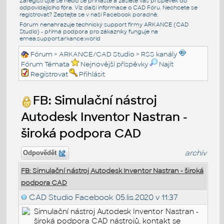
Zaregistrujte se nebo se přihlašte a zašlete váš příspěvek do
odpovídajícího fóra. Viz další informace o
CAD Fóru
. Nechcete se
registrovat? Zeptejte se v naší
Facebook poradně
.
Fórum nenahrazuje technický support firmy ARKANCE (CAD
Studio) - přímá podpora pro zákazníky funguje na
emea.support.arkance.world
Fórum
>
ARKANCE/CAD Studio
>
RSS kanály
Fórum Témata
Nejnovější příspěvky
Najít
Registrovat
Přihlásit
FB: Simulační nástroj
Autodesk Inventor Nastran -
široká podpora CAD
archiv
Odpovědět
FB: Simulační nástroj Autodesk Inventor Nastran - široká
podpora CAD
CAD Studio Facebook
05.lis.2020 v 11:37
Simulační nástroj Autodesk Inventor Nastran -
široká podpora CAD nástrojů, kontakt se