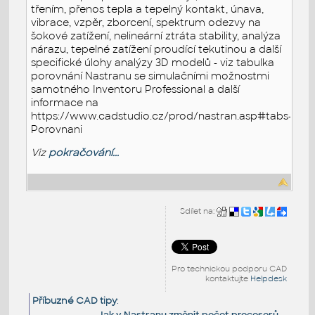
třením, přenos tepla a tepelný kontakt, únava,
vibrace, vzpěr, zborcení, spektrum odezvy na
šokové zatížení, nelineární ztráta stability, analýza
nárazu, tepelné zatížení proudící tekutinou a další
specifické úlohy analýzy 3D modelů - viz tabulka
porovnání Nastranu se simulačními možnostmi
samotného Inventoru Professional a další
informace na
https://www.cadstudio.cz/prod/nastran.asp#tabs-
Porovnani
Viz
pokračování...
Sdílet na:
Pro technickou podporu CAD
kontaktujte
Helpdesk
Příbuzné CAD tipy
:
Jak v Nastranu změnit počet procesorů