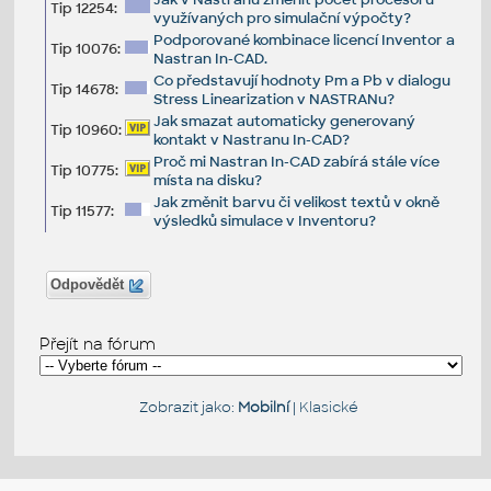
Tip 12254:
využívaných pro simulační výpočty?
Podporované kombinace licencí Inventor a
Tip 10076:
Nastran In-CAD.
Co představují hodnoty Pm a Pb v dialogu
Tip 14678:
Stress Linearization v NASTRANu?
Jak smazat automaticky generovaný
Tip 10960:
kontakt v Nastranu In-CAD?
Proč mi Nastran In-CAD zabírá stále více
Tip 10775:
místa na disku?
Jak změnit barvu či velikost textů v okně
Tip 11577:
výsledků simulace v Inventoru?
Odpovědět
Přejít na fórum
Zobrazit jako:
Mobilní
|
Klasické