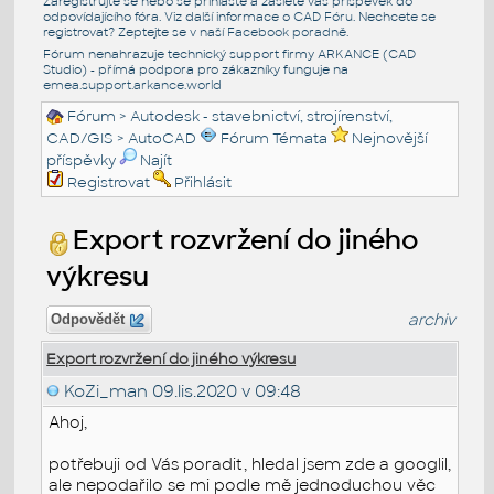
Zaregistrujte se nebo se přihlašte a zašlete váš příspěvek do
odpovídajícího fóra. Viz další informace o
CAD Fóru
. Nechcete se
registrovat? Zeptejte se v naší
Facebook poradně
.
Fórum nenahrazuje technický support firmy ARKANCE (CAD
Studio) - přímá podpora pro zákazníky funguje na
emea.support.arkance.world
Fórum
>
Autodesk - stavebnictví, strojírenství,
CAD/GIS
>
AutoCAD
Fórum Témata
Nejnovější
příspěvky
Najít
Registrovat
Přihlásit
Export rozvržení do jiného
výkresu
archiv
Odpovědět
Export rozvržení do jiného výkresu
KoZi_man
09.lis.2020 v 09:48
Ahoj,
potřebuji od Vás poradit, hledal jsem zde a googlil,
ale nepodařilo se mi podle mě jednoduchou věc