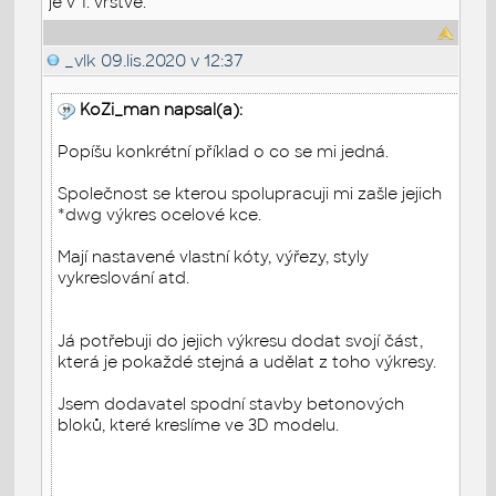
je v 1. vrstvě.
_vlk
09.lis.2020 v 12:37
KoZi_man napsal(a):
Popíšu konkrétní příklad o co se mi jedná.
Společnost se kterou spolupracuji mi zašle jejich
*dwg výkres ocelové kce.
Mají nastavené vlastní kóty, výřezy, styly
vykreslování atd.
Já potřebuji do jejich výkresu dodat svojí část,
která je pokaždé stejná a udělat z toho výkresy.
Jsem dodavatel spodní stavby betonových
bloků, které kreslíme ve 3D modelu.