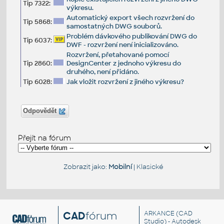
Tip 7322:
výkresu.
Automatický export všech rozvržení do
Tip 5868:
samostatných DWG souborů.
Problém dávkového publikování DWG do
Tip 6037:
DWF - rozvržení není inicializováno.
Rozvržení, přetahované pomocí
Tip 2860:
DesignCenter z jednoho výkresu do
druhého, není přidáno.
Tip 6028:
Jak vložit rozvržení z jiného výkresu?
Odpovědět
Přejít na fórum
Zobrazit jako:
Mobilní
|
Klasické
CAD
fórum
ARKANCE
(CAD
Studio) - Autodesk