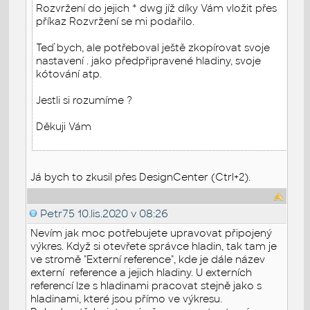
Rozvržení do jejich * dwg jíž díky Vám vložit přes
příkaz Rozvržení se mi podařilo.
Teď bych, ale potřeboval ještě zkopírovat svoje
nastavení . jako předpřipravené hladiny, svoje
kótování atp.
Jestli si rozumíme ?
Děkuji Vám
Já bych to zkusil přes DesignCenter (Ctrl+2).
Petr75
10.lis.2020 v 08:26
Nevím jak moc potřebujete upravovat připojený
výkres. Když si otevřete správce hladin, tak tam je
ve stromě "Externí reference", kde je dále název
externí reference a jejich hladiny. U externích
referencí lze s hladinami pracovat stejně jako s
hladinami, které jsou přímo ve výkresu.