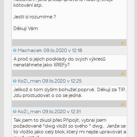
kótování atp.
Jestli si rozumíme ?
Děkuji Vám
Machacek
09.lis.2020 v 12:18
A proč si jejich podklady do svých výkresů
nenatáhnete jako XREFy?
KoZi_man
09.lis.2020 v 12:25
Jelikož o tom slyším bohužel poprvé. Děkuji za TIP.
Jdu prostudovat o co se jedná.
KoZi_man
09.lis.2020 v 12:31
Tak jsem to zkusil přes Připojit, vybral jsem
požadované *dwg vložil so svého * dwg.. Jenže se
to vložilo jako celý blok, který mi nejde upravovat a