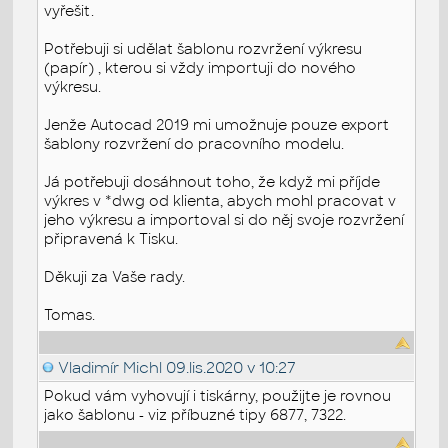
vyřešit.
Potřebuji si udělat šablonu rozvržení výkresu
(papír) , kterou si vždy importuji do nového
výkresu.
Jenže Autocad 2019 mi umožnuje pouze export
šablony rozvržení do pracovního modelu.
Já potřebuji dosáhnout toho, že když mi příjde
výkres v *dwg od klienta, abych mohl pracovat v
jeho výkresu a importoval si do něj svoje rozvržení
připravená k Tisku.
Děkuji za Vaše rady.
Tomas.
Vladimír Michl
09.lis.2020 v 10:27
Pokud vám vyhovují i tiskárny, použijte je rovnou
jako šablonu - viz příbuzné tipy 6877, 7322.