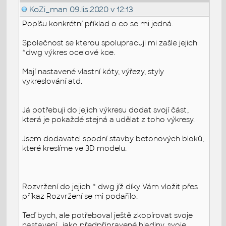
KoZi_man
09.lis.2020 v 12:13
Popíšu konkrétní příklad o co se mi jedná.
Společnost se kterou spolupracuji mi zašle jejich
*dwg výkres ocelové kce.
Mají nastavené vlastní kóty, výřezy, styly
vykreslování atd.
Já potřebuji do jejich výkresu dodat svojí část,
která je pokaždé stejná a udělat z toho výkresy.
Jsem dodavatel spodní stavby betonových bloků,
které kreslíme ve 3D modelu.
Rozvržení do jejich * dwg jíž díky Vám vložit přes
příkaz Rozvržení se mi podařilo.
Teď bych, ale potřeboval ještě zkopírovat svoje
nastavení . jako předpřipravené hladiny, svoje