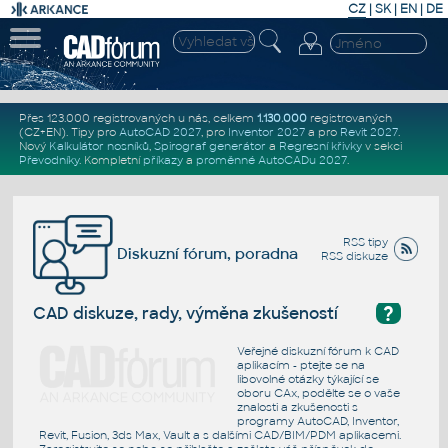
CZ
|
SK
|
EN
|
DE
Přes 123.000 registrovaných u nás, celkem
1.130.000
registrovaných
(CZ+EN)
. Tipy pro
AutoCAD 2027
, pro
Inventor 2027
a pro
Revit 2027
.
Nový
Kalkulátor nosníků
,
Spirograf generátor
a
Regresní křivky
v sekci
Převodníky
.
Kompletní
příkazy
a
proměnné AutoCADu 2027
.
RSS tipy
Diskuzní fórum, poradna
RSS diskuze
?
CAD diskuze, rady, výměna zkušeností
Veřejné diskuzní fórum k CAD
aplikacím - ptejte se na
libovolné otázky týkající se
oboru CAx, podělte se o vaše
znalosti a zkušenosti s
programy AutoCAD, Inventor,
Revit, Fusion, 3ds Max, Vault a s dalšími CAD/BIM/PDM aplikacemi.