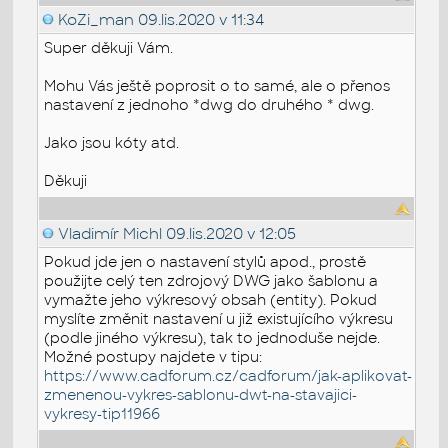
KoZi_man
09.lis.2020 v 11:34
Super děkuji Vám.
Mohu Vás ještě poprosit o to samé, ale o přenos
nastavení z jednoho *dwg do druhého * dwg.
Jako jsou kóty atd.
Děkuji
Vladimír Michl
09.lis.2020 v 12:05
Pokud jde jen o nastavení stylů apod., prostě
použijte celý ten zdrojový DWG jako šablonu a
vymažte jeho výkresový obsah (entity). Pokud
myslíte změnit nastavení u již existujícího výkresu
(podle jiného výkresu), tak to jednoduše nejde.
Možné postupy najdete v tipu:
https://www.cadforum.cz/cadforum/jak-aplikovat-
zmenenou-vykres-sablonu-dwt-na-stavajici-
vykresy-tip11966