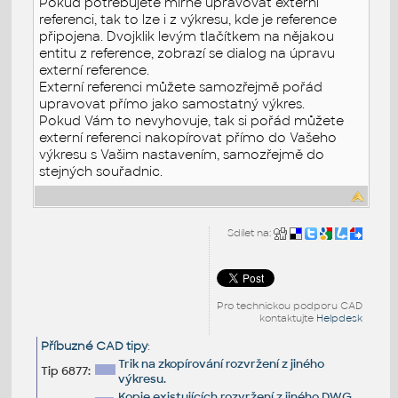
Pokud potřebujete mírně upravovat externí
referenci, tak to lze i z výkresu, kde je reference
připojena. Dvojklik levým tlačítkem na nějakou
entitu z reference, zobrazí se dialog na úpravu
externí reference.
Externí referenci můžete samozřejmě pořád
upravovat přímo jako samostatný výkres.
Pokud Vám to nevyhovuje, tak si pořád můžete
externí referenci nakopírovat přímo do Vašeho
výkresu s Vašim nastavením, samozřejmě do
stejných souřadnic.
Sdílet na:
Pro technickou podporu CAD
kontaktujte
Helpdesk
Příbuzné CAD tipy
:
Trik na zkopírování rozvržení z jiného
Tip 6877:
výkresu.
Kopie existujících rozvržení z jiného DWG