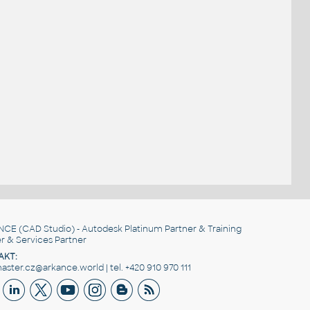
NCE
(CAD Studio) - Autodesk Platinum Partner & Training
r & Services Partner
AKT:
ster.cz@arkance.world | tel. +420 910 970 111