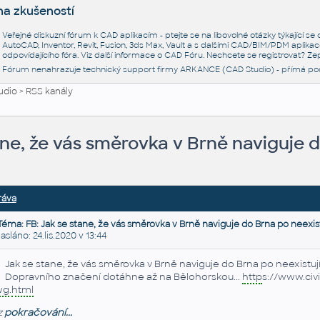
na zkušeností
Veřejné diskuzní fórum k CAD aplikacím - ptejte se na libovolné otázky týkající s
AutoCAD, Inventor, Revit, Fusion, 3ds Max, Vault a s dalšími CAD/BIM/PDM aplikac
odpovídajícího fóra. Viz další informace o
CAD Fóru
. Nechcete se registrovat? Zep
Fórum nenahrazuje technický support firmy ARKANCE (CAD Studio) - přímá po
udio
>
RSS kanály
ane, že vás směrovka v Brně naviguje 
ráva
Téma: FB: Jak se stane, že vás směrovka v Brně naviguje do Brna po neexis
láno: 24.lis.2020 v 13:44
Jak se stane, že vás směrovka v Brně naviguje do Brna po neexistující
Dopravního značení dotáhne až na Bělohorskou...
http
s://www.civ
wg
.
html
z
pokračování...