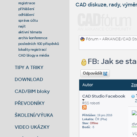
registrace
CAD diskuze, rady, výmě
přihlášení
odhlášení
správa účtu
najít
aktivní témata
archiv konference
Fórum
>
ARKANCE/CAD St
posledních 100 příspěvků
lokality registrací
CAD blogy a média
FB: Jak se st
TIPY A TRIKY
Odpovědět
DOWNLOAD
Autor
Zp
CAD/BIM bloky
CAD Studio Facebook
Zas
PŘEVODNÍKY
RSS roboti
ŠKOLENÍ/VÝUKA
Přihlášen:
19.pro.2016
Lokalita:
ČR (Pha)
d
Stav:
Offline
VIDEO UKÁZKY
Bodů:
-5
Vi