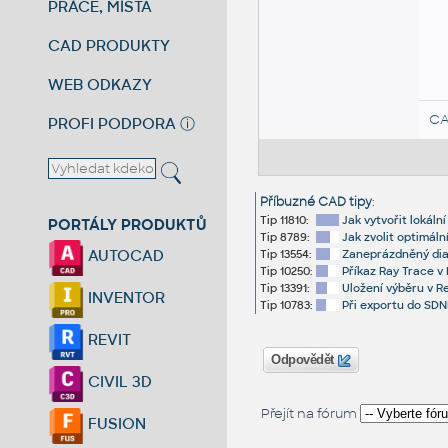
PRÁCE, MÍSTA
CAD PRODUKTY
WEB ODKAZY
CA
PROFI PODPORA
ⓘ
Příbuzné CAD tipy
:
Tip 11810:
Jak vytvořit lokáln
PORTÁLY PRODUKTŮ
Tip 8789:
Jak zvolit optimál
AUTOCAD
Tip 13554:
Zaneprázdněný dial
Tip 10250:
Příkaz Ray Trace v 
Tip 13391:
Uložení výběru v Re
INVENTOR
Tip 10783:
Při exportu do SDN
REVIT
Odpovědět
CIVIL 3D
Přejít na fórum
FUSION