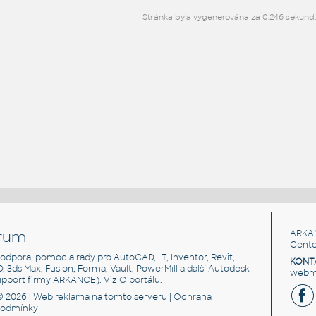
Stránka byla vygenerována za 0,246 sekund.
rum
ARKA
Cente
, podpora, pomoc a rady pro AutoCAD, LT, Inventor, Revit,
KONT
3D, 3ds Max, Fusion, Forma, Vault, PowerMill a další Autodesk
webma
support firmy ARKANCE). Viz
O portálu
.
© 2026 |
Web reklama
na tomto serveru |
Ochrana
podmínky