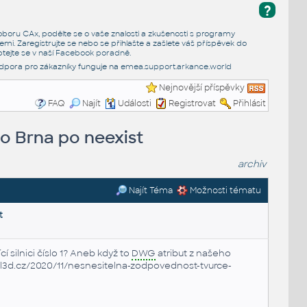
?
e oboru CAx, podělte se o vaše znalosti a zkušenosti s programy
emi. Zaregistrujte se nebo se přihlašte a zašlete váš příspěvek do
tejte se v naší
Facebook poradně
.
dpora pro zákazníky funguje na
emea.support.arkance.world
Nejnovější příspěvky
FAQ
Najít
Události
Registrovat
Přihlásit
do Brna po neexist
archiv
Najít Téma
Možnosti tématu
t
 silnici číslo 1? Aneb když to
DWG
atribut z našeho
il3d.cz/2020/11/nesnesitelna-zodpovednost-tvurce-