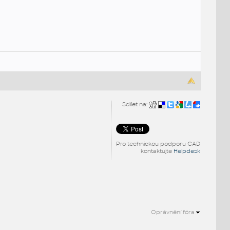
Sdílet na:
Pro technickou podporu CAD
kontaktujte
Helpdesk
Oprávnění fóra