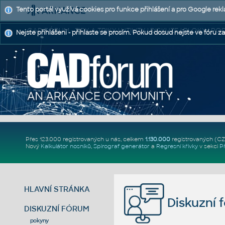
Tento portál využívá cookies pro funkce přihlášení a pro Google rek
CAD FÓRUM - TIPY A TRIKY | UTILITY | DISKUZE | BLOKY |
Nejste přihlášeni - přihlaste se prosím. Pokud dosud nejste ve fóru za
Přes 123.000 registrovaných u nás, celkem
1.130.000
registrovaných (C
Nový
Kalkulátor nosníků
,
Spirograf generátor
a
Regresní křivky
v sekci
P
HLAVNÍ STRÁNKA
Diskuzní 
DISKUZNÍ FÓRUM
pokyny