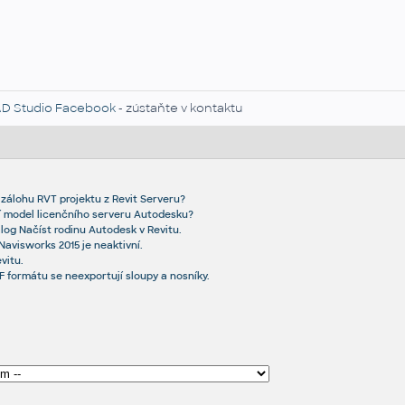
D Studio Facebook
- zústaňte v kontaktu
í zálohu RVT projektu z Revit Serveru?
ní model licenčního serveru Autodesku?
og Načíst rodinu Autodesk v Revitu.
Navisworks 2015 je neaktivní.
vitu.
F formátu se neexportují sloupy a nosníky.