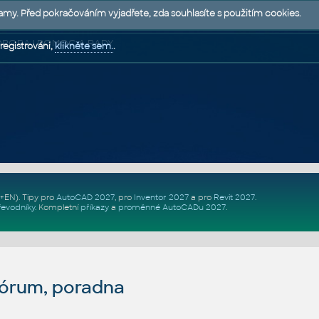
lamy. Před pokračováním vyjadřete, zda souhlasíte s použitím cookies.
 PODPORA | POMOC A RADY
registrováni,
klikněte sem.
.
Z+EN)
. Tipy pro
AutoCAD 2027
, pro
Inventor 2027
a pro
Revit 2027
.
řevodníky
.
Kompletní
příkazy
a
proměnné AutoCADu 2027
.
fórum, poradna