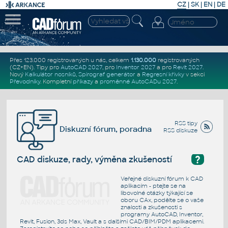
CZ
|
SK
|
EN
|
DE
Přes 123.000 registrovaných u nás, celkem
1.130.000
registrovaných
(CZ+EN)
. Tipy pro
AutoCAD 2027
, pro
Inventor 2027
a pro
Revit 2027
.
Nový
Kalkulátor nosníků
,
Spirograf generátor
a
Regresní křivky
v sekci
Převodníky
.
Kompletní
příkazy
a
proměnné AutoCADu 2027
.
RSS tipy
Diskuzní fórum, poradna
RSS diskuze
?
CAD diskuze, rady, výměna zkušeností
Veřejné diskuzní fórum k CAD
aplikacím - ptejte se na
libovolné otázky týkající se
oboru CAx, podělte se o vaše
znalosti a zkušenosti s
programy AutoCAD, Inventor,
Revit, Fusion, 3ds Max, Vault a s dalšími CAD/BIM/PDM aplikacemi.