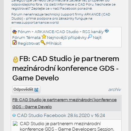
Zaregistrujte se nebo se přihlašte a zašlete váš příspěvek do
odpovídajícího fóra. Viz další informace o
CAD Fóru
. Nechcete se
registrovat? Zeptejte se v naší
Facebook poradně
.
Fórum nenahrazuje technický support firmy ARKANCE (CAD
Studio) - přímá podpora pro zákazníky funguje na
emea.support.arkance.world
Fórum
>
ARKANCE/CAD Studio
>
RSS kanály
Fórum Témata
Nejnovější příspěvky
Najít
Registrovat
Přihlásit
FB: CAD Studio je partnerem
mezinárodní konference GDS -
Game Develo
archiv
Odpovědět
FB: CAD Studio je partnerem mezinárodní konference
GDS - Game Develo
CAD Studio Facebook
28.lis.2020 v 16:24
CAD Studio je partnerem mezinárodní
konference GDS - Game Developers Session,