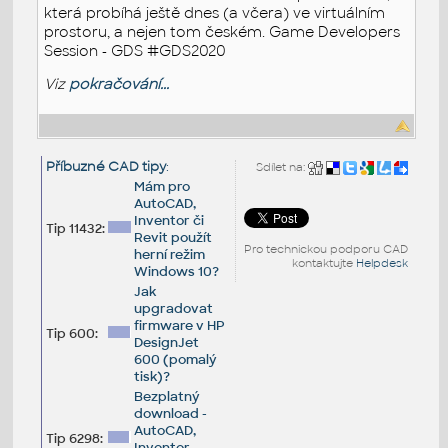
která probíhá ještě dnes (a včera) ve virtuálním
prostoru, a nejen tom českém. Game Developers
Session - GDS #GDS2020
Viz
pokračování...
Příbuzné CAD tipy
:
Sdílet na:
Mám pro
AutoCAD,
Inventor či
Tip 11432:
Revit použít
Pro technickou podporu CAD
herní režim
kontaktujte
Helpdesk
Windows 10?
Jak
upgradovat
firmware v HP
Tip 600:
DesignJet
600 (pomalý
tisk)?
Bezplatný
download -
AutoCAD,
Tip 6298:
Inventor,