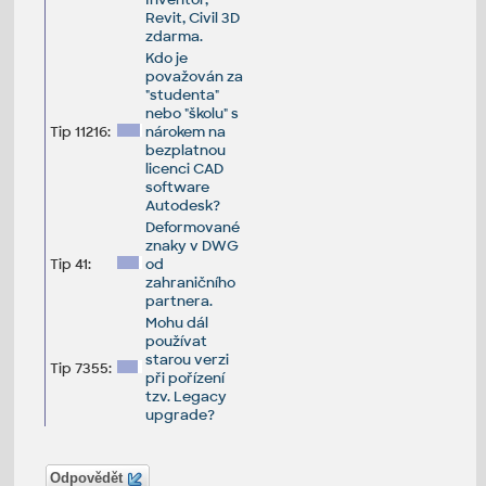
Revit, Civil 3D
zdarma.
Kdo je
považován za
"studenta"
nebo "školu" s
Tip 11216:
nárokem na
bezplatnou
licenci CAD
software
Autodesk?
Deformované
znaky v DWG
Tip 41:
od
zahraničního
partnera.
Mohu dál
používat
starou verzi
Tip 7355:
při pořízení
tzv. Legacy
upgrade?
Odpovědět