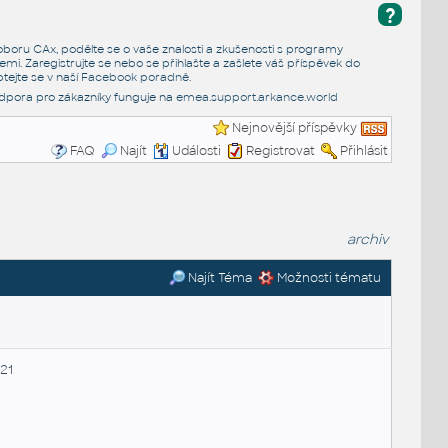
?
e oboru CAx, podělte se o vaše znalosti a zkušenosti s programy
emi. Zaregistrujte se nebo se přihlašte a zašlete váš příspěvek do
tejte se v naší
Facebook poradně
.
dpora pro zákazníky funguje na
emea.support.arkance.world
Nejnovější příspěvky
FAQ
Najít
Události
Registrovat
Přihlásit
archiv
Najít Téma
Možnosti tématu
21