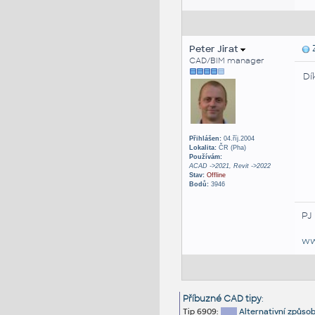
Peter Jirat
Z
CAD/BIM manager
Dí
Přihlášen:
04.říj.2004
Lokalita:
ČR (Pha)
Používám:
ACAD ->2021, Revit ->2022
Stav:
Offline
Bodů:
3946
PJ
ww
Příbuzné CAD tipy
:
Tip 6909:
Alternativní způsob