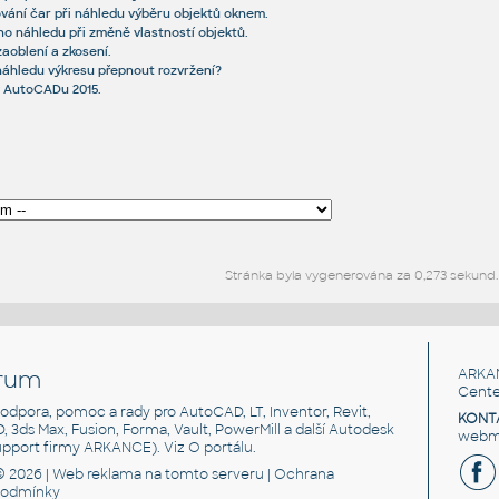
ování čar při náhledu výběru objektů oknem.
o náhledu při změně vlastností objektů.
aoblení a zkosení.
náhledu výkresu přepnout rozvržení?
v AutoCADu 2015.
Stránka byla vygenerována za 0,273 sekund.
rum
ARKA
Cente
, podpora, pomoc a rady pro AutoCAD, LT, Inventor, Revit,
KONT
3D, 3ds Max, Fusion, Forma, Vault, PowerMill a další Autodesk
webma
support firmy ARKANCE). Viz
O portálu
.
© 2026 |
Web reklama
na tomto serveru |
Ochrana
podmínky