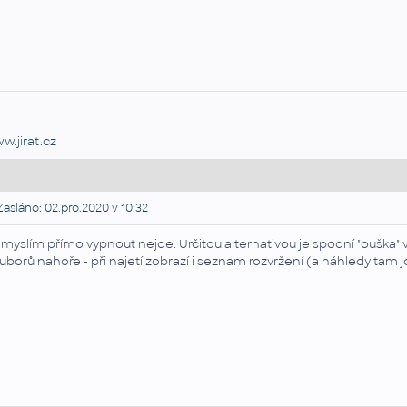
w.jirat.cz
asláno: 02.pro.2020 v 10:32
 myslím přímo vypnout nejde. Určitou alternativou je spodní "ouška"
uborů nahoře - při najetí zobrazí i seznam rozvržení (a náhledy ta