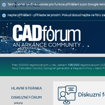
Tento portál využívá cookies pro funkce přihlášení a pro Google rek
CAD FÓRUM - TIPY A TRIKY | UTILITY | DISKUZE | BLOKY |
Nejste přihlášeni - přihlaste se prosím. Pokud dosud nejste ve fóru za
Přes 123.000 registrovaných u nás, celkem
1.130.000
registrovaných (C
Nový
Kalkulátor nosníků
,
Spirograf generátor
a
Regresní křivky
v sekci
P
HLAVNÍ STRÁNKA
Diskuzní 
DISKUZNÍ FÓRUM
pokyny