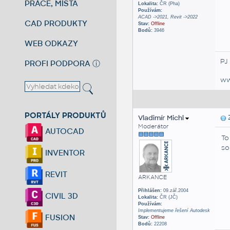
PRÁCE, MÍSTA
Lokalita:
ČR (Pha)
Používám:
ACAD ->2021, Revit ->2022
CAD PRODUKTY
Stav:
Offline
Bodů:
3946
WEB ODKAZY
PJ
PROFI PODPORA
ⓘ
ww
PORTÁLY PRODUKTŮ
Vladimír Michl
Z
Moderátor
AUTOCAD
To
so
INVENTOR
REVIT
ARKANCE
Přihlášen:
09.zář.2004
CIVIL 3D
Lokalita:
ČR (JČ)
Používám:
Implementujeme řešení Autodesk
FUSION
Stav:
Offline
Bodů:
22208