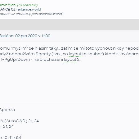
dimír Michl
(moderátor)
KANCE CZ
-
arkance.world
dpora viz emea.support.arkance.world)
asláno: 02.pro.2020 v 11:00
tomu "myslim" se hlásím taky... zatím se mi toto vypnout nikdy nepodařil
když nepoužívám Sheety (tzn., co
layout
to soubor) které si ovládám 
rl+PgUp/Down - na procházeni
layout
ů...
Sponza
A (AutoCAD) 21, 24
 21, 24
 10, 11 x64