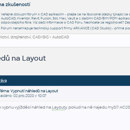
na zkušeností
Veřejné diskuzní fórum k CAD aplikacím - ptejte se na libovolné otázky týkající s
AutoCAD, Inventor, Revit, Fusion, 3ds Max, Vault a s dalšími CAD/BIM/PDM aplikac
odpovídajícího fóra. Viz další informace o
CAD Fóru
. Nechcete se registrovat? Zep
Fórum nenahrazuje technický support firmy ARKANCE (CAD Studio) - přímá po
ctví, strojírenství, CAD/GIS
>
AutoCAD
edů na Layout
ráva
Téma: Vypnutí náhledů na Layout
láno: 02.pro.2020 v 10:07
k vypnu vyjížděcí náhled na
Layout
y, pokud na ně najedu myší? AC20