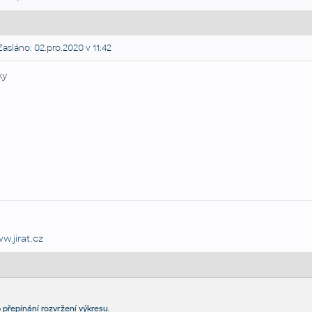
asláno: 02.pro.2020 v 11:42
ky
w.jirat.cz
 přepínání rozvržení výkresu.