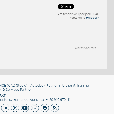
Pro technickou podporu CAD
kontaktujte
Helpdesk
Oprávnění fóra
NCE
(CAD Studio) - Autodesk Platinum Partner & Training
r & Services Partner
AKT:
ster.cz@arkance.world | tel. +420 910 970 111