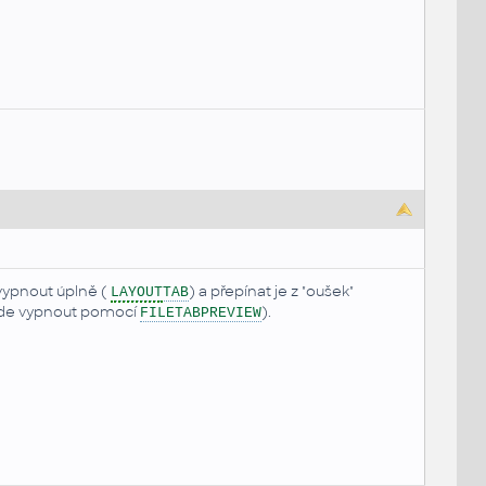
 vypnout úplně (
) a přepínat je z "oušek"
LAYOUT
TAB
m jde vypnout pomocí
).
FILETABPREVIEW