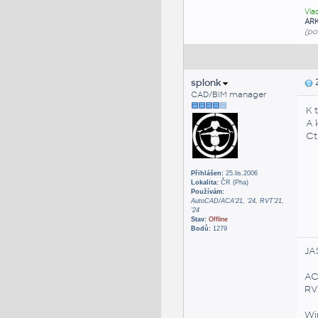
Vla
AR
(po
splonk
Z
CAD/BIM manager
K 
A 
Ct
Přihlášen:
25.lis.2006
Lokalita:
ČR (Pha)
Používám:
AutoCAD/ACA'21, '24, RVT'21,
'24
Stav:
Offline
Bodů:
1279
JA
AC
RVT
Win