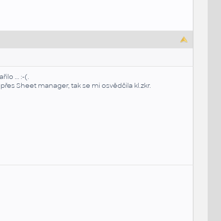
o ... :-(.
přes Sheet manager, tak se mi osvědčila kl.zkr.