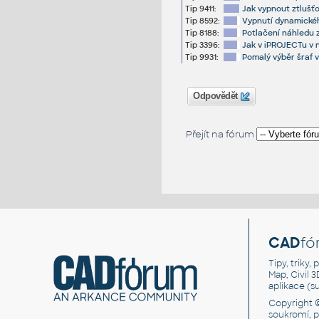
Tip 9411:
Jak vypnout ztlušť
Tip 8592:
Vypnutí dynamickéh
Tip 8188:
Potlačení náhledu z
Tip 3396:
Jak v iPROJECTu v 
Tip 9931:
Pomalý výběr šraf 
Odpovědět
Přejít na fórum
CAD
fó
Tipy, triky
Map, Civil 
aplikace (
Copyright 
soukromí, 