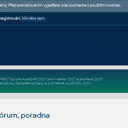
lamy. Před pokračováním vyjadřete, zda souhlasíte s použitím cookies.
 PODPORA | POMOC A RADY
registrováni,
klikněte sem.
.
Z+EN)
. Tipy pro
AutoCAD 2027
, pro
Inventor 2027
a pro
Revit 2027
.
řevodníky
.
Kompletní
příkazy
a
proměnné AutoCADu 2027
.
fórum, poradna