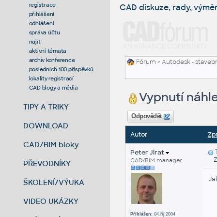
registrace
CAD diskuze, rady, výmě
přihlášení
odhlášení
správa účtu
najít
aktivní témata
archiv konference
Fórum
>
Autodesk - stavebni
posledních 100 příspěvků
lokality registrací
CAD blogy a média
Vypnutí náhl
TIPY A TRIKY
Odpovědět
DOWNLOAD
Autor
Zp
CAD/BIM bloky
Peter Jirat
Zas
CAD/BIM manager
PŘEVODNÍKY
Ja
ŠKOLENÍ/VÝUKA
VIDEO UKÁZKY
Přihlášen:
04.říj.2004