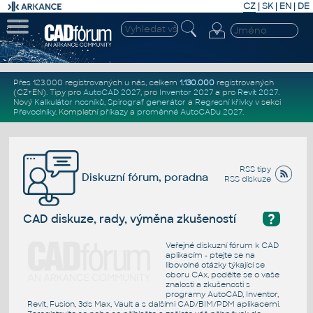
CZ
|
SK
|
EN
|
DE
Přes 123.000 registrovaných u nás, celkem
1.130.000
registrovaných
(CZ+EN)
. Tipy pro
AutoCAD 2027
, pro
Inventor 2027
a pro
Revit 2027
.
Nový
Kalkulátor nosníků
,
Spirograf generátor
a
Regresní křivky
v sekci
Převodníky
.
Kompletní
příkazy
a
proměnné AutoCADu 2027
.
RSS tipy
Diskuzní fórum, poradna
RSS diskuze
?
CAD diskuze, rady, výměna zkušeností
Veřejné diskuzní fórum k CAD
aplikacím - ptejte se na
libovolné otázky týkající se
oboru CAx, podělte se o vaše
znalosti a zkušenosti s
programy AutoCAD, Inventor,
Revit, Fusion, 3ds Max, Vault a s dalšími CAD/BIM/PDM aplikacemi.