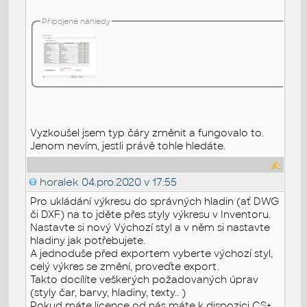
Připojené náhledy
Vyzkoušel jsem typ čáry změnit a fungovalo to.
Jenom nevím, jestli právě tohle hledáte.
horalek
04.pro.2020 v 17:55
Pro ukládání výkresu do správných hladin (ať DWG
či DXF) na to jděte přes styly výkresu v Inventoru.
Nastavte si nový Výchozí styl a v něm si nastavte
hladiny jak potřebujete.
A jednoduše před exportem vyberte výchozí styl,
celý výkres se změní, proveďte export.
Takto docílíte veškerých požadovaných úprav
(styly čar, barvy, hladiny, texty.. )
Pokud máte licence od nás máte k dispozici CS+