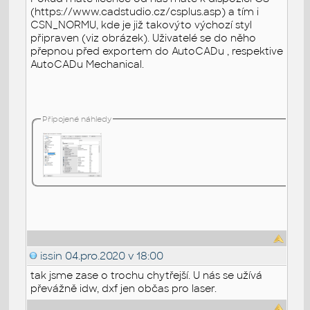
(https://www.cadstudio.cz/csplus.asp) a tím i
CSN_NORMU, kde je již takovýto výchozí styl
připraven (viz obrázek). Uživatelé se do něho
přepnou před exportem do AutoCADu , respektive
AutoCADu Mechanical.
Připojené náhledy
issin
04.pro.2020 v 18:00
tak jsme zase o trochu chytřejší. U nás se užívá
převážně idw, dxf jen občas pro laser.