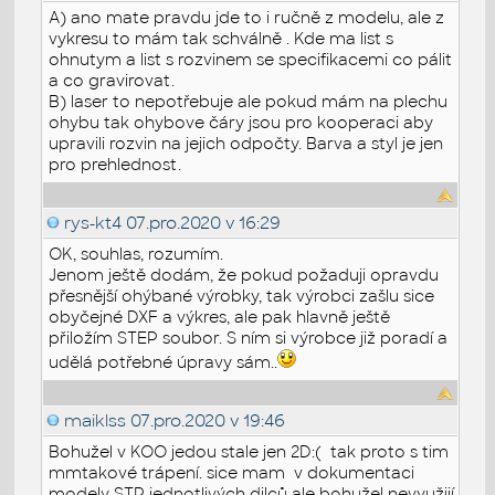
A) ano mate pravdu jde to i ručně z modelu, ale z
vykresu to mám tak schválně . Kde ma list s
ohnutym a list s rozvinem se specifikacemi co pálit
a co gravirovat.
B) laser to nepotřebuje ale pokud mám na plechu
ohybu tak ohybove čáry jsou pro kooperaci aby
upravili rozvin na jejich odpočty. Barva a styl je jen
pro prehlednost.
rys-kt4
07.pro.2020 v 16:29
OK, souhlas, rozumím.
Jenom ještě dodám, že pokud požaduji opravdu
přesnější ohýbané výrobky, tak výrobci zašlu sice
obyčejné DXF a výkres, ale pak hlavně ještě
přiložím STEP soubor. S ním si výrobce již poradí a
udělá potřebné úpravy sám..
maiklss
07.pro.2020 v 19:46
Bohužel v KOO jedou stale jen 2D:( tak proto s tim
mmtakové trápení. sice mam v dokumentaci
modely STP jednotlivých dilců ale bohužel nevyužijí