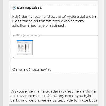
issin napsal(a):
Když dám v rozvinu "Uložit jako" vyberu dxf a dám
uložit tak se mi zobrazí toto okno se třemi
záložkami, jedna je o hladinách.
Připojené náhledy
O jiné možnosti nevím.
Vyzkousel jsem a na ukládání vykresu nemá vliv:( a
ani rozvin se mi neuloži tak aby osa ohybu byla
carkova či čerchovaně:( uz tápu kde to muze byt:(