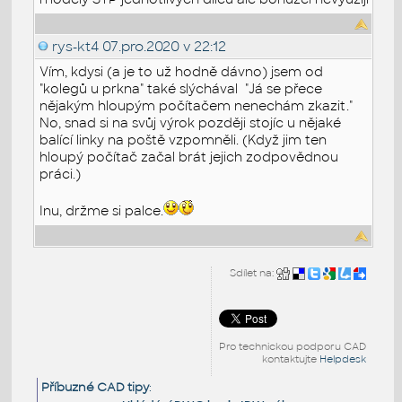
rys-kt4
07.pro.2020 v 22:12
Vím, kdysi (a je to už hodně dávno) jsem od
"kolegů u prkna" také slýchával "Já se přece
nějakým hloupým počítačem nenechám zkazit."
No, snad si na svůj výrok později stojíc u nějaké
balící linky na poště vzpomněli. (Když jim ten
hloupý počítač začal brát jejich zodpovědnou
práci.)
Inu, držme si palce.
Sdílet na:
Pro technickou podporu CAD
kontaktujte
Helpdesk
Příbuzné CAD tipy
: