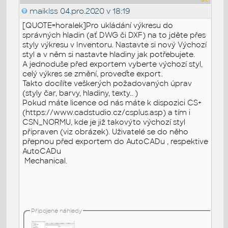
maiklss
04.pro.2020 v 18:19
[QUOTE=horalek]Pro ukládání výkresu do
správných hladin (ať DWG či DXF) na to jděte přes
styly výkresu v Inventoru. Nastavte si nový Výchozí
styl a v něm si nastavte hladiny jak potřebujete.
A jednoduše před exportem vyberte výchozí styl,
celý výkres se změní, proveďte export.
Takto docílíte veškerých požadovaných úprav
(styly čar, barvy, hladiny, texty.. )
Pokud máte licence od nás máte k dispozici CS+
(https://www.cadstudio.cz/csplus.asp) a tím i
CSN_NORMU, kde je již takovýto výchozí styl
připraven (viz obrázek). Uživatelé se do něho
přepnou před exportem do AutoCADu , respektive
AutoCADu
Mechanical.
Připojené náhledy