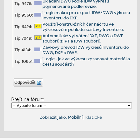
Ukládání DWG kopie IDW výkresu
Tip 9476:
pojmenované podle revize.
iLogic makro pro export IDW/DWG výkresu
Tip 9560:
Inventoru do DXF.
Použití konstrukčních čar náčrtu ve
Tip 6424:
výkresovém pohledu sestavy Inventoru.
Automatické vytváření DXF, DWG a DWF
Tip 7849:
souborů z IPT a IDW souborů.
Dávkový převod IDW výkresů Inventoru do
Tip 4134:
DWG, DXF a DWF.
iLogic - jak ve výkresu zpracovat materiál a
Tip 10851:
cestu součásti?
Odpovědět
Přejít na fórum
Zobrazit jako:
Mobilní
|
Klasické