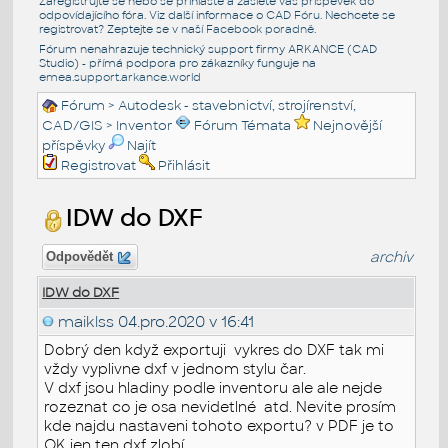
Zaregistrujte se nebo se přihlašte a zašlete váš příspěvek do
odpovídajícího fóra. Viz další informace o
CAD Fóru
. Nechcete se
registrovat? Zeptejte se v naší
Facebook poradně
.
Fórum nenahrazuje technický support firmy ARKANCE (CAD
Studio) - přímá podpora pro zákazníky funguje na
emea.support.arkance.world
Fórum
>
Autodesk - stavebnictví, strojírenství,
CAD/GIS
>
Inventor
Fórum Témata
Nejnovější
příspěvky
Najít
Registrovat
Přihlásit
IDW do DXF
archiv
Odpovědět
IDW do DXF
maiklss
04.pro.2020 v 16:41
Dobrý den když exportuji vykres do DXF tak mi
vždy vyplivne dxf v jednom stylu čar.
V dxf jsou hladiny podle inventoru ale ale nejde
rozeznat co je osa nevidetlné atd. Nevite prosím
kde najdu nastaveni tohoto exportu? v PDF je to
OK jen ten dxf zlobí