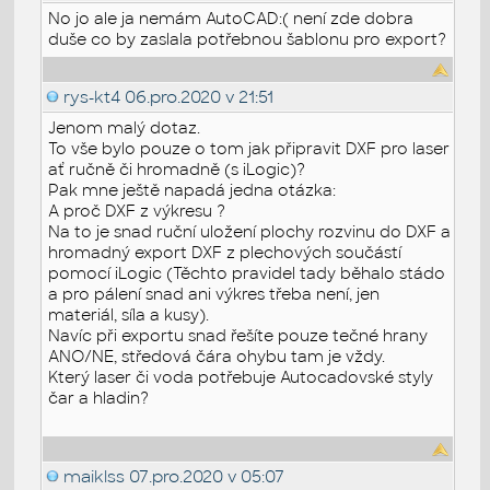
No jo ale ja nemám AutoCAD:( není zde dobra
duše co by zaslala potřebnou šablonu pro export?
rys-kt4
06.pro.2020 v 21:51
Jenom malý dotaz.
To vše bylo pouze o tom jak připravit DXF pro laser
ať ručně či hromadně (s iLogic)?
Pak mne ještě napadá jedna otázka:
A proč DXF z výkresu ?
Na to je snad ruční uložení plochy rozvinu do DXF a
hromadný export DXF z plechových součástí
pomocí iLogic (Těchto pravidel tady běhalo stádo
a pro pálení snad ani výkres třeba není, jen
materiál, síla a kusy).
Navíc při exportu snad řešíte pouze tečné hrany
ANO/NE, středová čára ohybu tam je vždy.
Který laser či voda potřebuje Autocadovské styly
čar a hladin?
maiklss
07.pro.2020 v 05:07